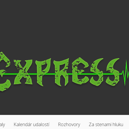
aly
Kalendár udalostí
Rozhovory
Za stenami hluku