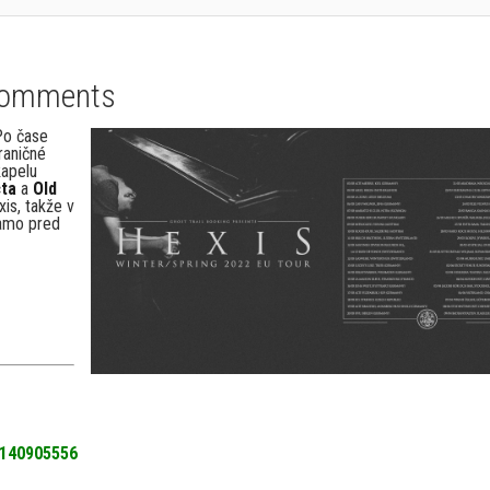
Comments
Po čase
raničné
kapelu
ta
a
Old
is, takže v
iamo pred
7140905556