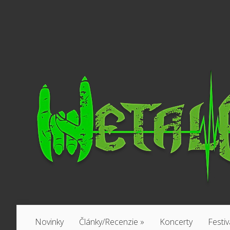
Novinky
Články/Recenzie
»
Koncerty
Festiv