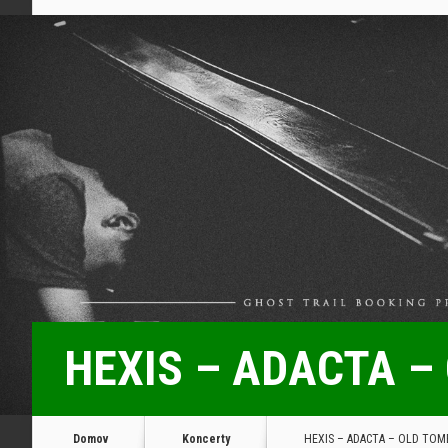
HEXIS – ADACTA – O
Domov
Koncerty
HEXIS – ADACTA – OLD TOMB v