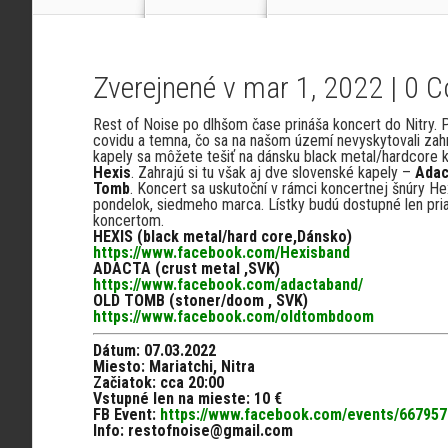
Zverejnené v mar 1, 2022 |
0 
Rest of Noise po dlhšom čase prináša koncert do Nitry. 
covidu a temna, čo sa na našom území nevyskytovali zah
kapely sa môžete tešiť na dánsku black metal/hardcore 
Hexis
. Zahrajú si tu však aj dve slovenské kapely –
Adac
Tomb
. Koncert sa uskutoční v rámci koncertnej šnúry Hex
pondelok, siedmeho marca. Lístky budú dostupné len pr
koncertom.
HEXIS (black metal/hard core,Dánsko)
https://www.facebook.com/Hexisband
ADACTA (crust metal ,SVK)
https://www.facebook.com/adactaband/
OLD TOMB (stoner/doom , SVK)
https://www.facebook.com/oldtombdoom
Dátum: 07.03.2022
Miesto:
Mariatchi, Nitra
Začiatok: cca 20:00
Vstupné len na mieste: 10 €
FB Event:
https://www.facebook.com/events/66795
Info: restofnoise@gmail.com