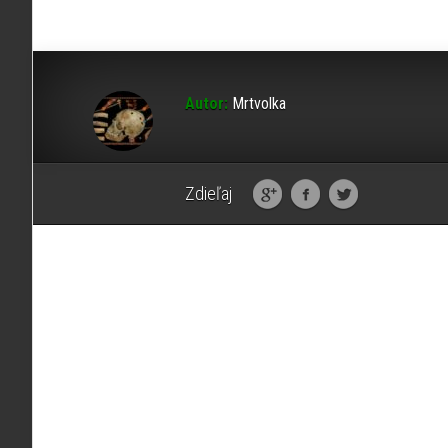
Autor:
Mrtvolka
Zdieľaj