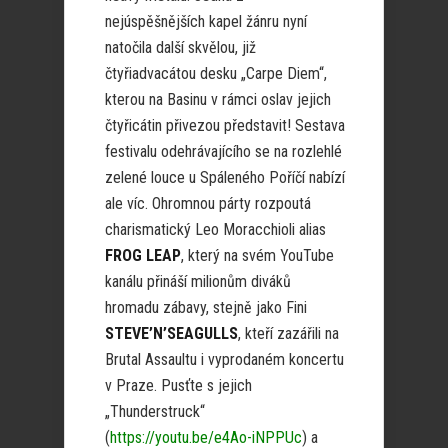
nejúspěšnějších kapel žánru nyní
natočila další skvělou, již
čtyřiadvacátou desku „Carpe Diem“,
kterou na Basinu v rámci oslav jejich
čtyřicátin přivezou představit! Sestava
festivalu odehrávajícího se na rozlehlé
zelené louce u Spáleného Poříčí nabízí
ale víc. Ohromnou párty rozpoutá
charismatický Leo Moracchioli alias
FROG LEAP
, který na svém YouTube
kanálu přináší milionům diváků
hromadu zábavy, stejně jako Fini
STEVE’N’SEAGULLS
, kteří zazářili na
Brutal Assaultu i vyprodaném koncertu
v Praze. Pusťte s jejich
„Thunderstruck“
(
https://youtu.be/e4Ao-iNPPUc
) a