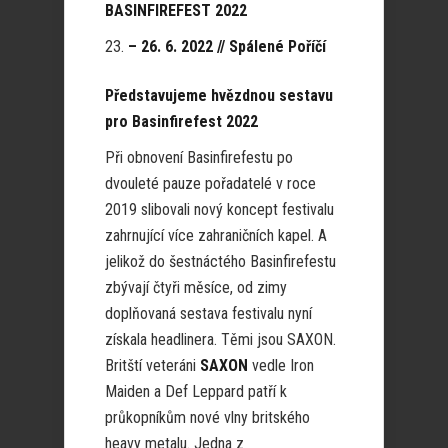
BASINFIREFEST 2022
– 26. 6. 2022 // Spálené Poříčí
Představujeme hvězdnou sestavu
pro Basinfirefest 2022
Při obnovení Basinfirefestu po
dvouleté pauze pořadatelé v roce
2019 slibovali nový koncept festivalu
zahrnující více zahraničních kapel. A
jelikož do šestnáctého Basinfirefestu
zbývají čtyři měsíce, od zimy
doplňovaná sestava festivalu nyní
získala headlinera. Těmi jsou SAXON.
Britští veteráni
SAXON
vedle Iron
Maiden a Def Leppard patří k
průkopníkům nové vlny britského
heavy metalu. Jedna z