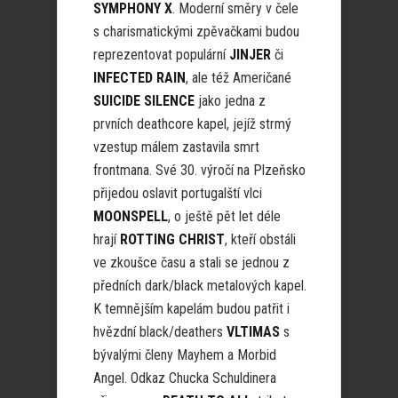
SYMPHONY X
. Moderní směry v čele
s charismatickými zpěvačkami budou
reprezentovat populární
JINJER
či
INFECTED RAIN
, ale též Američané
SUICIDE SILENCE
jako jedna z
prvních deathcore kapel, jejíž strmý
vzestup málem zastavila smrt
frontmana. Své 30. výročí na Plzeňsko
přijedou oslavit portugalští vlci
MOONSPELL
, o ještě pět let déle
hrají
ROTTING CHRIST
, kteří obstáli
ve zkoušce času a stali se jednou z
předních dark/black metalových kapel.
K temnějším kapelám budou patřit i
hvězdní black/deathers
VLTIMAS
s
bývalými členy Mayhem a Morbid
Angel. Odkaz Chucka Schuldinera