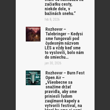
začiatku cesty,
niekde dole, v
bažinách snehu.“
feb 8, 2026
Rozhovor –
Talebringer – Kedysi
sme fungovali pod
čudesným názvom
LËS a vždy keď sme
to vyslovili, bolo nám
do smiechu…
jan 30, 2026
Rozhovor – Burn Fest
Open Air –
„Všeobecne sa
snažíme držať
pravidla, aby sme
priniesli ľudom
zaujímavé kapely a
vytvorili festival, na