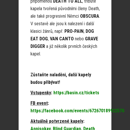
připomenou
DEATH TO ALL
, tribute
kapela tvořená původními členy Death,
ale také progresivní Němci
OBSCURA
.
V sestavě ale jsou k nalezení i další
klasici žánrů, např.
PRO-PAIN
,
DOG
EAT DOG
,
VAN CANTO
nebo
GRAVE
DIGGER
a již několik prvních českých
kapel.
Zůstaňte naladěni, další kapely
budou přibývat!
Vstupenky
:
https://basin.cz/tickets
FB event
:
https://facebook.com/events/672670189922570
Aktuálně potvrzené kapely
:
Annisokay
,
Blind Guardian
,
Death