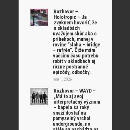
Rozhovor –
Holotropic – Ja
zvyknem hovoriť, že
o skladbách
uvažujem skôr ako o
príbehoch, menej v
rovine “sloha – bridge
– refrén”. Čiže mám
väčšinu času potrebu
robit v skladbách aj
rôzne postranné
epizódy, odbočky.
mar 1, 2026
Rozhovor – WAYD –
„Má to aj svoj
interpretačný význam
– kapela sa roky
snaží dostať na
pomyselný vrchol
undergroundu, no
stále sa nachádza na