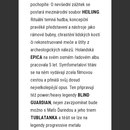
pochopíte. O nevšední zážitek se
postará mezinárodní soubor
HEILUNG
.
Rituální temná hudba, koncepční
pravěké představení a nástroje jako
rámové bubny, chrastění lidských kostí
či rekonstruované meče a štíty z
archeologických nálezů. Holandská
EPICA
na svém osmém řadovém albu
pracovala 5 let. Symfometaloví titáni
se na něm vydávají zcela filmovou
cestou a přináší svůj dosud
nejvelkolepější opus. Ten připravují
též power/heavy legendy
BLIND
GUARDIAN
, nejen zavzpomínat bude
možno s Maťo Ďurindou a jeho triem
TUBLATANKA
a těšit se lze na
legendy progressive metalu