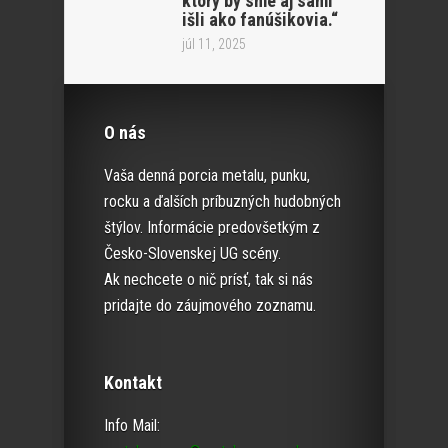
ktorý by sme aj sami
išli ako fanúšikovia.“
júl 11, 2025
O nás
Vaša denná porcia metalu, punku,
rocku a ďalších príbuzných hudobných
štýlov. Informácie predovšetkým z
Česko-Slovenskej UG scény.
Ak nechcete o nič prísť, tak si nás
pridajte do záujmového zoznamu.
Kontakt
Info Mail: