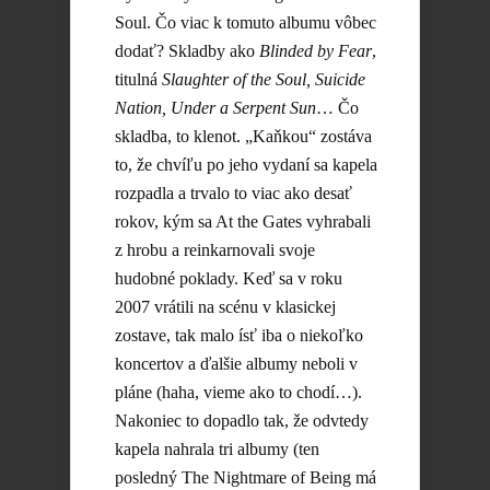
Soul. Čo viac k tomuto albumu vôbec
dodať? Skladby ako
Blinded by Fear
,
titulná
Slaughter of the Soul, Suicide
Nation, Under a Serpent Sun
… Čo
skladba, to klenot. „Kaňkou“ zostáva
to, že chvíľu po jeho vydaní sa kapela
rozpadla a trvalo to viac ako desať
rokov, kým sa At the Gates vyhrabali
z hrobu a reinkarnovali svoje
hudobné poklady. Keď sa v roku
2007 vrátili na scénu v klasickej
zostave, tak malo ísť iba o niekoľko
koncertov a ďalšie albumy neboli v
pláne (haha, vieme ako to chodí…).
Nakoniec to dopadlo tak, že odvtedy
kapela nahrala tri albumy (ten
posledný The Nightmare of Being má