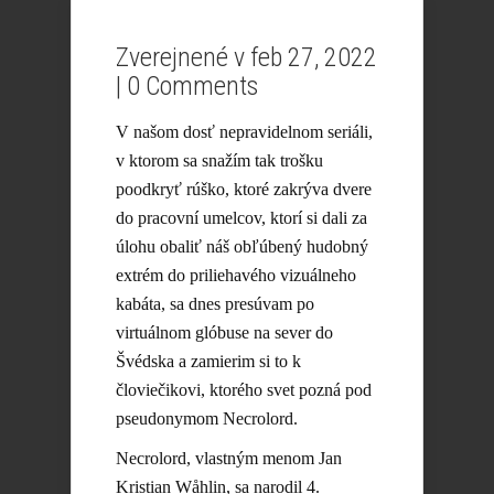
Zverejnené v feb 27, 2022
|
0 Comments
V našom dosť nepravidelnom seriáli,
v ktorom sa snažím tak trošku
poodkryť rúško, ktoré zakrýva dvere
do pracovní umelcov, ktorí si dali za
úlohu obaliť náš obľúbený hudobný
extrém do priliehavého vizuálneho
kabáta, sa dnes presúvam po
virtuálnom glóbuse na sever do
Švédska a zamierim si to k
človiečikovi, ktorého svet pozná pod
pseudonymom Necrolord.
Necrolord, vlastným menom Jan
Kristian Wåhlin, sa narodil 4.