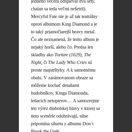
jedného večera odspieval dva sety,
chalan sa teda veľmi nešetril).
Mercyful Fate nie je až tak teatrálny
oproti albumom King Diamond a je
to taký priamočiarejší heavy metal.
Čo ale neznamená, že tento album je
nejaký horší, alebo čo. Predsa len
skladby ako
Torture (1629), The
Night,
či
The Lady Who Cries
sú
proste majstrštyky. A k samotnému
obalu. V zarámovanom obraze sa
môžeme kochať detailami
hudobníkov, Kinga Diamonda,
letiacich netopierov… A samozrejme
ten výrez diabolskej hlavy v ktorej sa
tieto scenérie odohrávajú, silne
pripomína siluetu z albumu Don´t
Break the Oath.