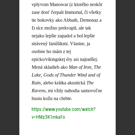
vplyvom Manowar (z ktorého neskôr
zase dosť čerpali Immortal, či všetky
tie bokovky ako Abbath, Demonaz a
I) síce možno prekvapil, ale tak
nejako lepšie zapadol a bol lepšie
strávený fanúšikmi. Vlastne, ja
osobne ho mám z tej
epicko/vikingskej éry asi najradšej.
Mená skladieb ako
Man of Iron, The
Lake, Gods of Thunder Wind and of
Rain,
alebo krátka akustická
The
Ravens
, mi vždy nahodia samovoľne
husiu kožu na chrbte.
https://www.youtube.com/watch?
v=HMz3K1mkaFo