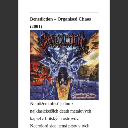
Benediction – Organised Chaos
(2001)
Nemôžem obísť jednu z
najklasickejších death metalových
kapiel z britských ostrovov.
Necrolord síce nemá prsty v tých