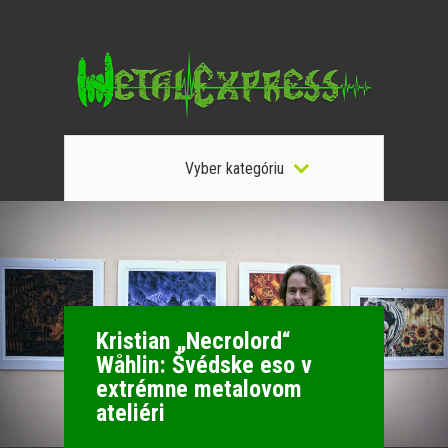
Vyber kategóriu
Kristian „Necrolord“
Wåhlin: Švédske eso v
extrémne metalovom
ateliéri