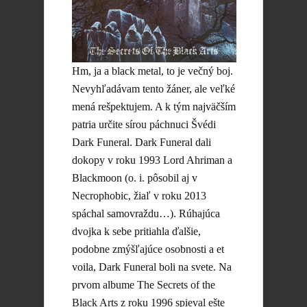
Hm, ja a black metal, to je večný boj.
Nevyhľadávam tento žáner, ale veľké
mená rešpektujem. A k tým najväčším
patria určite sírou páchnuci Švédi
Dark Funeral. Dark Funeral dali
dokopy v roku 1993 Lord Ahriman a
Blackmoon (o. i. pôsobil aj v
Necrophobic, žiaľ v roku 2013
spáchal samovraždu…). Rúhajúca
dvojka k sebe pritiahla ďalšie,
podobne zmýšľajúce osobnosti a et
voila, Dark Funeral boli na svete. Na
prvom albume The Secrets of the
Black Arts z roku 1996 spieval ešte