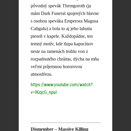
pôvodný spevák Themgoroth (ja
mám Dark Funeral spojených hlavne
s osobou speváka Emperora Magusa
Caligulu) a bola to aj jeho labutia
pieseň v kapele. Každopádne, ten
temný motív, kde tlupa kapucínov
nesie na ramenách truhlu von z
rozpadnutého chrámu, dýcha na mňa
veľmi príjemnou hororovou
atmosférou.
https://www.youtube.com/watch?
v=IKiqcG_npuI
Dismember – Massive Killing