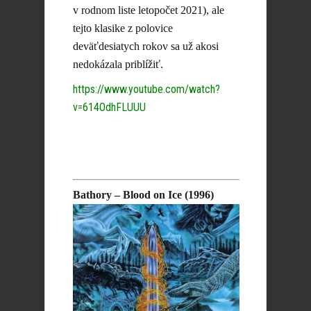
v rodnom liste letopočet 2021), ale
tejto klasike z polovice
deväťdesiatych rokov sa už akosi
nedokázala priblížiť.
https://www.youtube.com/watch?
v=614OdhFLUUU
Bathory – Blood on Ice (1996)