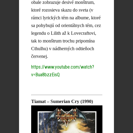
obale zobrazuje desivé monštrum,
ktoré rozosieva skazu do sveta (v
rámci lyrických tém na albume, ktoré
sa pohybujú od orientálnych tém, cez
legendu o Lilith až k Lovecraftovi,
tak to monštrum trochu pripomína
Cthulhu) v nádherných odtieňoch
červenej.
https://www.youtube.com/watch?
v=Bua8bzzEisQ
Tiamat – Sumerian Cry (1990)