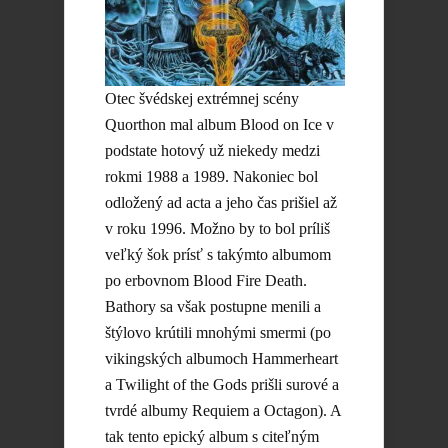
Otec švédskej extrémnej scény
Quorthon mal album Blood on Ice v
podstate hotový už niekedy medzi
rokmi 1988 a 1989. Nakoniec bol
odložený ad acta a jeho čas prišiel až
v roku 1996. Možno by to bol príliš
veľký šok prísť s takýmto albumom
po erbovnom Blood Fire Death.
Bathory sa však postupne menili a
štýlovo krútili mnohými smermi (po
vikingských albumoch Hammerheart
a Twilight of the Gods prišli surové a
tvrdé albumy Requiem a Octagon). A
tak tento epický album s citeľným