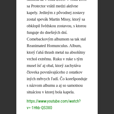
sa Protector vrátil medzi aktívne
kapely. Jediným z pôvodnej zostavy
zostal spevák Martin Missy, ktorý sa
obklopil švédskou zostavou, s ktorou
funguje do dnešných dní.
Comebackovým albumom sa tak stal
Reanimated Homunculus. Album,
ktorý ťahá thrash metal na absolútny
vrchol extrému. Ruku v ruke s tým
musel ísť aj obal, ktorý zachytáva
človeka povstávajúceho z ostatkov
iných mŕtvych ľudí. Čo korešponduje
s názvom albumu a aj so samotnou
situáciou v ktorej bola kapela.
https://www.youtube.com/watch?
v=-1Hhb-QS3X0