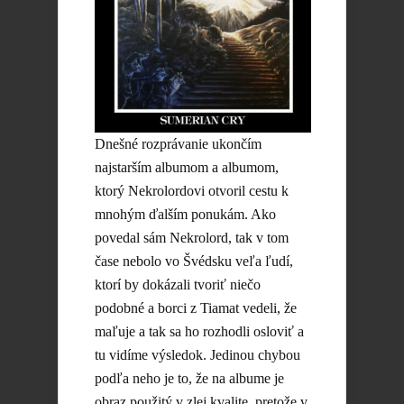
Dnešné rozprávanie ukončím
najstarším albumom a albumom,
ktorý Nekrolordovi otvoril cestu k
mnohým ďalším ponukám. Ako
povedal sám Nekrolord, tak v tom
čase nebolo vo Švédsku veľa ľudí,
ktorí by dokázali tvoriť niečo
podobné a borci z Tiamat vedeli, že
maľuje a tak sa ho rozhodli osloviť a
tu vidíme výsledok. Jedinou chybou
podľa neho je to, že na albume je
obraz použitý v zlej kvalite, pretože v