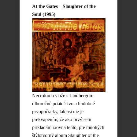
At the Gates – Slaughter of the
Soul (1995)
Necrolorda viaže s Lindbergom
dlhoročné priateľstvo a hudobné
prvopočiatky, tak asi nie je
prekvapením, že ako prvý sem
prikladám zrovna tento, pre mnohých
štýlotvorný album Slaughter of the