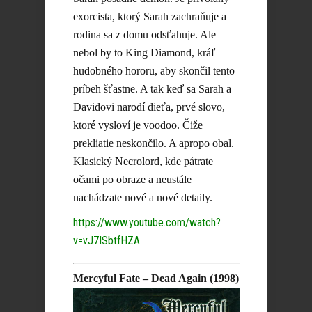
exorcista, ktorý Sarah zachraňuje a
rodina sa z domu odsťahuje. Ale
nebol by to King Diamond, kráľ
hudobného hororu, aby skončil tento
príbeh šťastne. A tak keď sa Sarah a
Davidovi narodí dieťa, prvé slovo,
ktoré vysloví je voodoo. Čiže
prekliatie neskončilo. A apropo obal.
Klasický Necrolord, kde pátrate
očami po obraze a neustále
nachádzate nové a nové detaily.
https://www.youtube.com/watch?
v=vJ7ISbtfHZA
Mercyful Fate – Dead Again (1998)