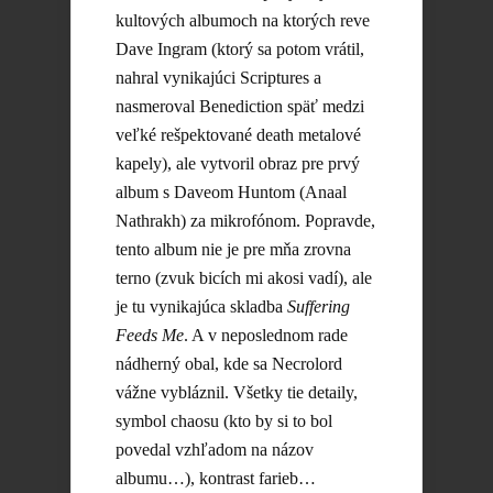
kultových albumoch na ktorých reve
Dave Ingram (ktorý sa potom vrátil,
nahral vynikajúci Scriptures a
nasmeroval Benediction späť medzi
veľké rešpektované death metalové
kapely), ale vytvoril obraz pre prvý
album s Daveom Huntom (Anaal
Nathrakh) za mikrofónom. Popravde,
tento album nie je pre mňa zrovna
terno (zvuk bicích mi akosi vadí), ale
je tu vynikajúca skladba
Suffering
Feeds Me
. A v neposlednom rade
nádherný obal, kde sa Necrolord
vážne vybláznil. Všetky tie detaily,
symbol chaosu (kto by si to bol
povedal vzhľadom na názov
albumu…), kontrast farieb…