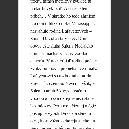
trochu thrash metalový zvuk sa tu
podarilo vykúzliť. A čo ešte ten
príbeh… V skratke ho teda zhrniem.
Do domu blízko rieky Mississippi sa
nasťahuje rodina Lafayettových –
Sarah, David a starý otec. Dom
obýva ešte sluha Salem. Neďaleko
domu sa nachádza starý voodoo
cintorín. V noci odtiaľ rodina počuje
zvuky bubnov a prebiehajúce rituály.
Lafayettovci sa rozhodnú cintorín
zrovnať so zemou. Nevedia však, že
Salem patrí tiež k vyznávačom
voodoo a to samozrejme nezostane
bez odozvy. Pomocou čiernej mágie
postupne vyradí Davida a starého
otca, ktorí vážne ochorejú a tehotnú
Sarah posadne démon. Je privolaný