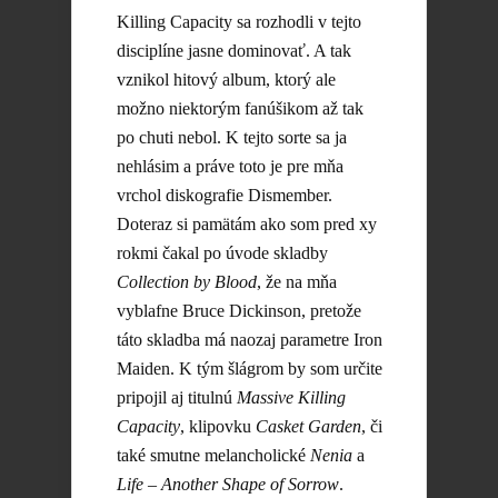
Killing Capacity sa rozhodli v tejto
disciplíne jasne dominovať. A tak
vznikol hitový album, ktorý ale
možno niektorým fanúšikom až tak
po chuti nebol. K tejto sorte sa ja
nehlásim a práve toto je pre mňa
vrchol diskografie Dismember.
Doteraz si pamätám ako som pred xy
rokmi čakal po úvode skladby
Collection by Blood
, že na mňa
vyblafne Bruce Dickinson, pretože
táto skladba má naozaj parametre Iron
Maiden. K tým šlágrom by som určite
pripojil aj titulnú
Massive Killing
Capacity
, klipovku
Casket Garden
, či
také smutne melancholické
Nenia
a
Life – Another Shape of Sorrow
.