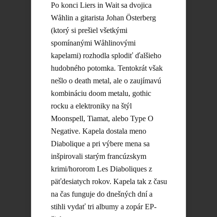
Po konci Liers in Wait sa dvojica
Wåhlin a gitarista Johan Österberg
(ktorý si prešiel všetkými
spomínanými Wåhlinovými
kapelami) rozhodla splodiť ďalšieho
hudobného potomka. Tentokrát však
nešlo o death metal, ale o zaujímavú
kombináciu doom metalu, gothic
rocku a elektroniky na štýl
Moonspell, Tiamat, alebo Type O
Negative. Kapela dostala meno
Diabolique a pri výbere mena sa
inšpirovali starým francúzskym
krimi/hororom Les Diaboliques z
päťdesiatych rokov. Kapela tak z času
na čas funguje do dnešných dní a
stihli vydať tri albumy a zopár EP-