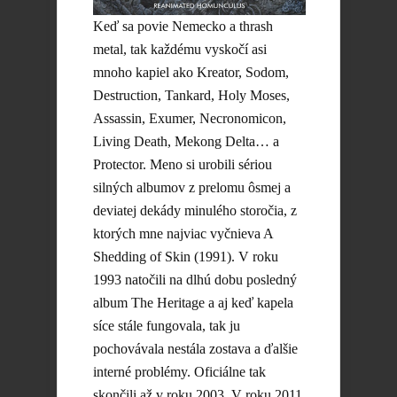
Keď sa povie Nemecko a thrash
metal, tak každému vyskočí asi
mnoho kapiel ako Kreator, Sodom,
Destruction, Tankard, Holy Moses,
Assassin, Exumer, Necronomicon,
Living Death, Mekong Delta… a
Protector. Meno si urobili sériou
silných albumov z prelomu ôsmej a
deviatej dekády minulého storočia, z
ktorých mne najviac vyčnieva A
Shedding of Skin (1991). V roku
1993 natočili na dlhú dobu posledný
album The Heritage a aj keď kapela
síce stále fungovala, tak ju
pochovávala nestála zostava a ďalšie
interné problémy. Oficiálne tak
skončili až v roku 2003. V roku 2011