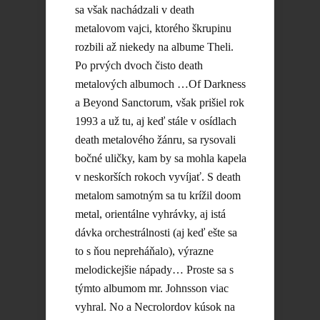
sa však nachádzali v death
metalovom vajci, ktorého škrupinu
rozbili až niekedy na albume Theli.
Po prvých dvoch čisto death
metalových albumoch …Of Darkness
a Beyond Sanctorum, však prišiel rok
1993 a už tu, aj keď stále v osídlach
death metalového žánru, sa rysovali
bočné uličky, kam by sa mohla kapela
v neskorších rokoch vyvíjať. S death
metalom samotným sa tu krížil doom
metal, orientálne vyhrávky, aj istá
dávka orchestrálnosti (aj keď ešte sa
to s ňou nepreháňalo), výrazne
melodickejšie nápady… Proste sa s
týmto albumom mr. Johnsson viac
vyhral. No a Necrolordov kúsok na