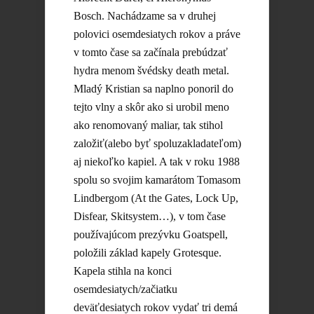
Bosch. Nachádzame sa v druhej
polovici osemdesiatych rokov a práve
v tomto čase sa začínala prebúdzať
hydra menom švédsky death metal.
Mladý Kristian sa naplno ponoril do
tejto vlny a skôr ako si urobil meno
ako renomovaný maliar, tak stihol
založiť(alebo byť spoluzakladateľom)
aj niekoľko kapiel. A tak v roku 1988
spolu so svojim kamarátom Tomasom
Lindbergom (At the Gates, Lock Up,
Disfear, Skitsystem…), v tom čase
používajúcom prezývku Goatspell,
položili základ kapely Grotesque.
Kapela stihla na konci
osemdesiatych/začiatku
deväťdesiatych rokov vydať tri demá