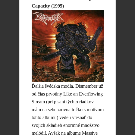
Capacity (1995)
Ďalšia švédska modla. Dismember už
od čias prvotiny Like an Everflowing
Stream (pri písaní týchto riadkov
mám na sebe zrovna tričko s motívom
tohto albumu) vedeli vtesnať do
svojich skladieb enormné množstvo
melódií. Avšak na albume Massive