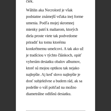
čiek.
Wåhlin aka Necrolord je však
podstatne známejší vďaka inej forme
umenia. Podľa mojej skromnej
mienky patrí k maliarom, ktorých
diela proste viete tak podvedome
priradiť ku tomu ktorému
konkrétnemu umelcovi. A tak ako už
je tradíciou v týchto článkoch, opäť
vyberám desiatku obalov albumov,
ktoré sú mojou optikou tak nejako
najlepšie. Aj keď slovo najlepšie je
dosť subjektívne a budem rád, ak sa
podelíte o váš pohľad na možno
diametrálne odlišnú desiatku.