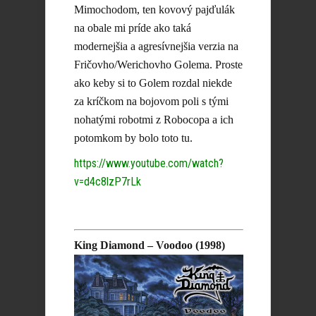
Mimochodom, ten kovový pajďulák
na obale mi príde ako taká
modernejšia a agresívnejšia verzia na
Fričovho/Werichovho Golema. Proste
ako keby si to Golem rozdal niekde
za kríčkom na bojovom poli s tými
nohatými robotmi z Robocopa a ich
potomkom by bolo toto tu.
https://www.youtube.com/watch?
v=d4c8lzP7rLk
King Diamond – Voodoo (1998)