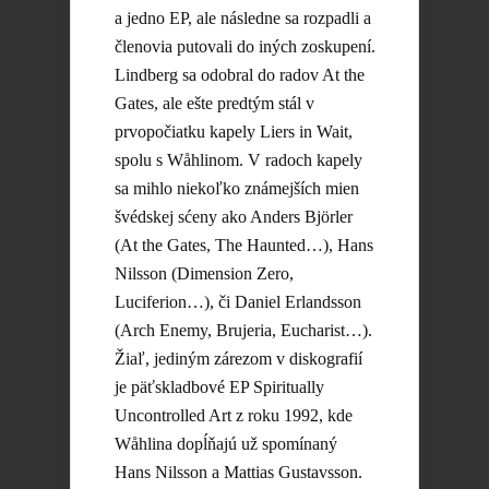
a jedno EP, ale následne sa rozpadli a
členovia putovali do iných zoskupení.
Lindberg sa odobral do radov At the
Gates, ale ešte predtým stál v
prvopočiatku kapely Liers in Wait,
spolu s Wåhlinom. V radoch kapely
sa mihlo niekoľko známejších mien
švédskej sćeny ako Anders Björler
(At the Gates, The Haunted…), Hans
Nilsson (Dimension Zero,
Luciferion…), či Daniel Erlandsson
(Arch Enemy, Brujeria, Eucharist…).
Žiaľ, jediným zárezom v diskografií
je päťskladbové EP Spiritually
Uncontrolled Art z roku 1992, kde
Wåhlina dopĺňajú už spomínaný
Hans Nilsson a Mattias Gustavsson.