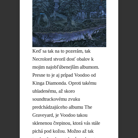
Keď sa tak na to pozerám, tak
Necrolord stvoril dosť obalov k
mojim najobľúbenejším albumom.
Presne to je aj prípad Voodoo od
Kinga Diamonda. Oproti takému
uhladenému, až skoro
soundtrackovému zvuku
predchádzajúceho albumu The
Graveyard, je Voodoo takou
sklenenou črepinou, ktorá vás stále
pichá pod kožou. Možno až tak