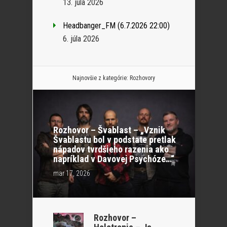
13. júla 2026
Headbanger_FM (6.7.2026 22:00)
6. júla 2026
Najnovšie z kategórie:
Rozhovory
Rozhovor – Švablast – „Vznik
Švablastu bol v podstate pretlak
nápadov tvrdšieho razenia ako
napríklad v Davovej Psychóze…“
mar 17, 2026
Rozhovor –