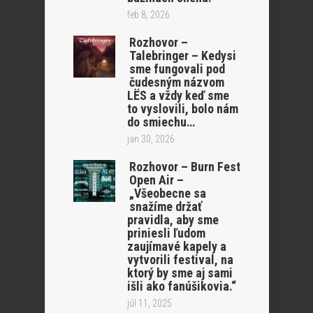
feb 8, 2026
Rozhovor –
Talebringer – Kedysi
sme fungovali pod
čudesným názvom
LËS a vždy keď sme
to vyslovili, bolo nám
do smiechu…
jan 30, 2026
Rozhovor – Burn Fest
Open Air –
„Všeobecne sa
snažíme držať
pravidla, aby sme
priniesli ľudom
zaujímavé kapely a
vytvorili festival, na
ktorý by sme aj sami
išli ako fanúšikovia.“
júl 11, 2025