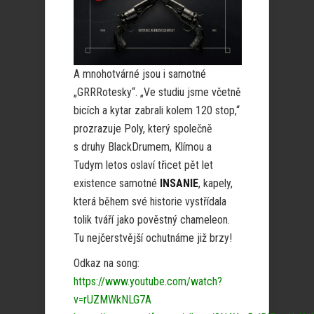
A mnohotvárné jsou i samotné
„GRRRotesky“. „Ve studiu jsme včetně
bicích a kytar zabrali kolem 120 stop,“
prozrazuje Poly, který společně
s druhy BlackDrumem, Klímou a
Tudym letos oslaví třicet pět let
existence samotné
INSANIE
, kapely,
která během své historie vystřídala
tolik tváří jako pověstný chameleon.
Tu nejčerstvější ochutnáme již brzy!
Odkaz na song:
https://www.youtube.com/watch?
v=rUZMWkNLG7A