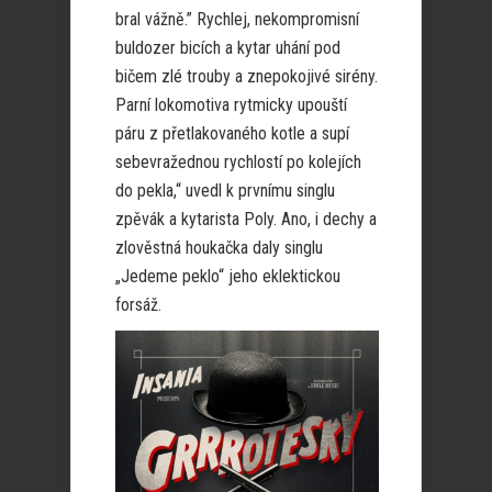
bral vážně.” Rychlej, nekompromisní
buldozer bicích a kytar uhání pod
bičem zlé trouby a znepokojivé sirény.
Parní lokomotiva rytmicky upouští
páru z přetlakovaného kotle a supí
sebevražednou rychlostí po kolejích
do pekla,“ uvedl k prvnímu singlu
zpěvák a kytarista Poly. Ano, i dechy a
zlověstná houkačka daly singlu
„Jedeme peklo“ jeho eklektickou
forsáž.