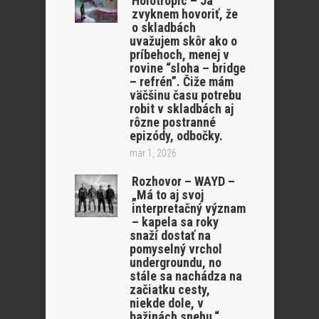
Holotropic – Ja
zvyknem hovoriť, že
o skladbách
uvažujem skôr ako o
príbehoch, menej v
rovine “sloha – bridge
– refrén”. Čiže mám
väčšinu času potrebu
robit v skladbách aj
rôzne postranné
epizódy, odbočky.
mar 1, 2026
Rozhovor – WAYD –
„Má to aj svoj
interpretačný význam
– kapela sa roky
snaží dostať na
pomyselný vrchol
undergroundu, no
stále sa nachádza na
začiatku cesty,
niekde dole, v
bažinách snehu.“