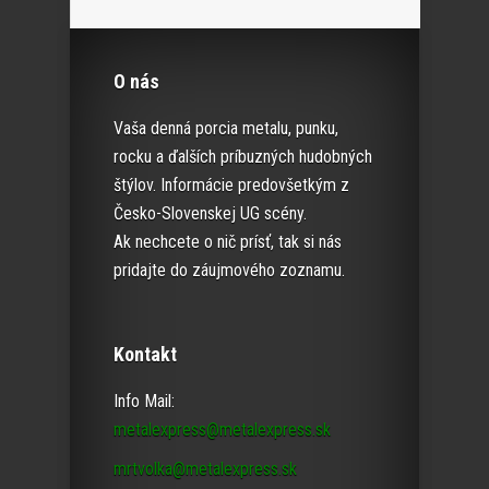
O nás
Vaša denná porcia metalu, punku,
rocku a ďalších príbuzných hudobných
štýlov. Informácie predovšetkým z
Česko-Slovenskej UG scény.
Ak nechcete o nič prísť, tak si nás
pridajte do záujmového zoznamu.
Kontakt
Info Mail:
metalexpress@metalexpress.sk
mrtvolka@metalexpress.sk