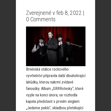
Zverejnené v feb 8, 2022 |
0 Comments
Brněnská stálice rockového
vyvrhelství připravila další dlouhohrající
lahůdku, kterou nakrmí zvídavé
fanoušky. Album „GRRRotesky“, které
vyjde na konci února, se rozhodla
kapela představit s prvním singlem
„Jedeme peklo“, skladbou přetékající