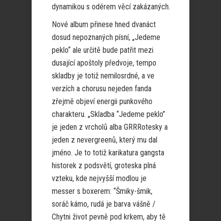
dynamikou s odérem věcí zakázaných.
Nové album přinese hned dvanáct
dosud nepoznaných písní, „Jedeme
peklo“ ale určitě bude patřit mezi
dusající apoštoly předvoje, tempo
skladby je totiž nemilosrdné, a ve
verzích a chorusu nejeden fanda
zřejmě objeví energii punkového
charakteru. „Skladba “Jedeme peklo”
je jeden z vrcholů alba GRRRotesky a
jeden z nevergreenů, který mu dal
jméno. Je to totiž karikatura gangsta
historek z podsvětí, groteska plná
vzteku, kde nejvyšší modlou je
messer s boxerem: “Šmiky-šmik,
soráč kámo, rudá je barva vášně /
Chytni život pevně pod krkem, aby tě