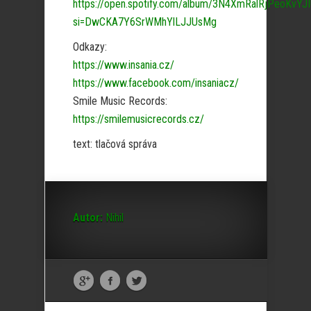
https://open.spotify.com/album/3N4XmRalRjPeoKvYJ
si=DwCKA7Y6SrWMhYlLJJUsMg
Odkazy:
https://www.insania.cz/
https://www.facebook.com/insaniacz/
Smile Music Records:
https://smilemusicrecords.cz/
text: tlačová správa
Autor:
Nihil