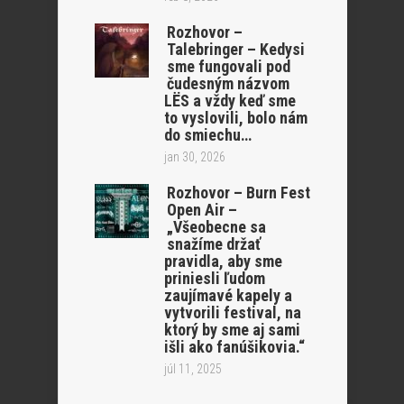
Rozhovor –
Talebringer – Kedysi
sme fungovali pod
čudesným názvom
LËS a vždy keď sme
to vyslovili, bolo nám
do smiechu…
jan 30, 2026
Rozhovor – Burn Fest
Open Air –
„Všeobecne sa
snažíme držať
pravidla, aby sme
priniesli ľudom
zaujímavé kapely a
vytvorili festival, na
ktorý by sme aj sami
išli ako fanúšikovia.“
júl 11, 2025