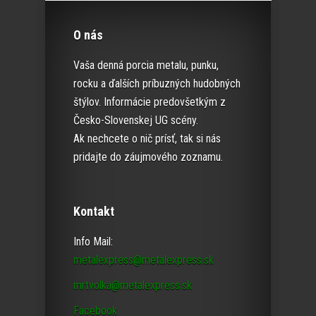
O nás
Vaša denná porcia metalu, punku,
rocku a ďalších príbuzných hudobných
štýlov. Informácie predovšetkým z
Česko-Slovenskej UG scény.
Ak nechcete o nič prísť, tak si nás
pridajte do záujmového zoznamu.
Kontakt
Info Mail:
metalexpress@metalexpress.sk
mrtvolka@metalexpress.sk
Facebook