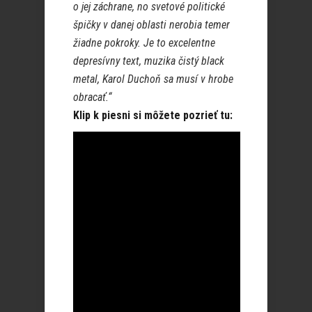
o jej záchrane, no svetové politické
špičky v danej oblasti nerobia temer
žiadne pokroky. Je to excelentne
depresívny text, muzika čistý black
metal, Karol Duchoň sa musí v hrobe
obracať.“
Klip k piesni si môžete pozrieť tu: