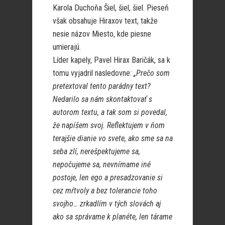
Karola Duchoňa Šiel, šiel, šiel. Pieseň
však obsahuje Hiraxov text, takže
nesie názov Miesto, kde piesne
umierajú.
Líder kapely, Pavel Hirax Baričák, sa k
tomu vyjadril nasledovne:
„Prečo som
pretextoval tento parádny text?
Nedarilo sa nám skontaktovať s
autorom textu, a tak som si povedal,
že napíšem svoj. Reflektujem v ňom
terajšie dianie vo svete, ako sme sa na
seba zlí, nerešpektujeme sa,
nepočujeme sa, nevnímame iné
postoje, len ego a presadzovanie si
cez mŕtvoly a bez tolerancie toho
svojho… zrkadlím v tých slovách aj
ako sa správame k planéte, len tárame