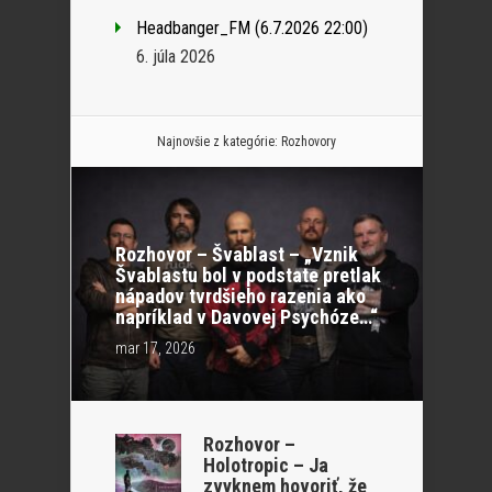
Headbanger_FM (6.7.2026 22:00)
6. júla 2026
Najnovšie z kategórie:
Rozhovory
Rozhovor – Švablast – „Vznik
Švablastu bol v podstate pretlak
nápadov tvrdšieho razenia ako
napríklad v Davovej Psychóze…“
mar 17, 2026
Rozhovor –
Holotropic – Ja
zvyknem hovoriť, že