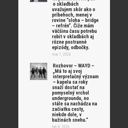
o skladbách
uvažujem skôr ako o
príbehoch, menej v
rovine “sloha – bridge
– refrén”. Čiže mám
väčšinu času potrebu
robit v skladbách aj
rôzne postranné
epizódy, odbočky.
mar 1, 2026
Rozhovor – WAYD –
„Má to aj svoj
interpretačný význam
– kapela sa roky
snaží dostať na
pomyselný vrchol
undergroundu, no
stále sa nachádza na
začiatku cesty,
niekde dole, v
bažinách snehu.“
feb 8, 2026