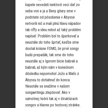
kapele nevedeli niektoré veci dať zo
seba von a ja a Beny gitary sme v
podstate od pôsobenia v Abysse
netvorili nič a mali plnú hlavu nápadov
tak riffy a ideu nebol až taký problém
napísať. Problém bol to šperkovať a
neustále do toho šprtať, keďže sme
dostali krásne FOMO, že prvé songy
budú prepadák, tak sme do toho
neustále aj s Igorom bicie babrali a
babrali, až kým nám v konečnom
dôsledku nepomohol Jožo a Maťo z
Abyssu to dotiahnuť do konca.
Neustále sa snažíme v našom
songwritingu zlepšovať. Ako v
samotnej teórii tak aj v štruktúrach
songov a hlavne po textovej stránke.