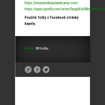
https://emptyhollow.bandcamp.com/
https://open.spotify.com/artist/0pqalXta58k4KtMn4Du
Použité fotky z Facebook stránky
kapely.
Autor:
Mrtvolka