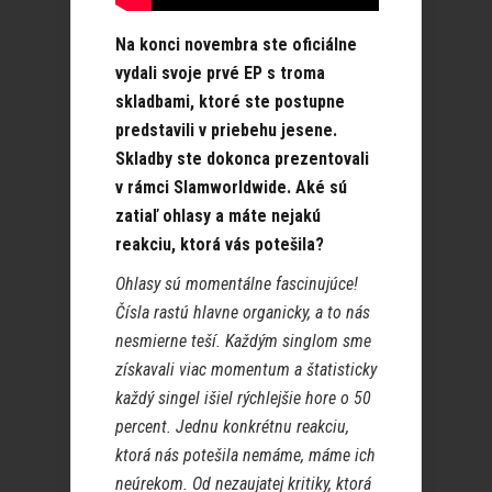
Na konci novembra ste oficiálne
vydali svoje prvé EP s troma
skladbami, ktoré ste postupne
predstavili v priebehu jesene.
Skladby ste dokonca prezentovali
v rámci Slamworldwide. Aké sú
zatiaľ ohlasy a máte nejakú
reakciu, ktorá vás potešila?
Ohlasy sú momentálne fascinujúce!
Čísla rastú hlavne organicky, a to nás
nesmierne teší. Každým singlom sme
získavali viac momentum a štatisticky
každý singel išiel rýchlejšie hore o 50
percent. Jednu konkrétnu reakciu,
ktorá nás potešila nemáme, máme ich
neúrekom. Od nezaujatej kritiky, ktorá