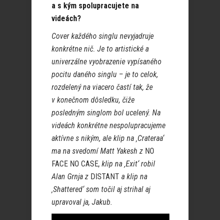
a s kým spolupracujete na
videách?
Cover každého singlu nevyjadruje
konkrétne nič. Je to artistické a
univerzálne vyobrazenie vypísaného
pocitu daného singlu – je to celok,
rozdelený na viacero častí tak, že
v konečnom dôsledku, čiže
posledným singlom bol ucelený. Na
videách konkrétne nespolupracujeme
aktívne s nikým, ale klip na ‚Crateraa‘
ma na svedomí Matt Yakesh z
NO
FACE NO CASE,
klip na ‚Exit‘ robil
Alan Grnja z
DISTANT
a klip na
‚Shattered‘ som točil aj strihal aj
upravoval ja, Jakub.