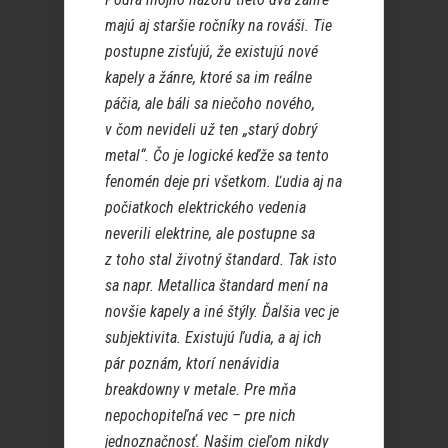
majú aj staršie ročníky na rováši. Tie
postupne zisťujú, že existujú nové
kapely a žánre, ktoré sa im reálne
páčia, ale báli sa niečoho nového,
v čom nevideli už ten „starý dobrý
metal“. Čo je logické keďže sa tento
fenomén deje pri všetkom. Ľudia aj na
počiatkoch elektrického vedenia
neverili elektrine, ale postupne sa
z toho stal životný štandard. Tak isto
sa napr. Metallica štandard mení na
novšie kapely a iné štýly. Ďalšia vec je
subjektivita. Existujú ľudia, a aj ich
pár poznám, ktorí nenávidia
breakdowny v metale. Pre mňa
nepochopiteľná vec – pre nich
jednoznačnosť. Našim cieľom nikdy