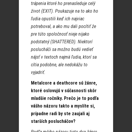
trápenia ktoré ho prenasleduje celý
život (EXIT). Poukazuje na to ako ho
ľudia opustili keď ich najviac
potreboval, a ako mu dali pocítiť že
pre túto spoločnosť nieje nijako
podstatný (SHATTERED).
Niektorí
poslucháči sa možno budú vedieť
nájsť v textoch najmä ľudia, ktorí sa
cítia podobne, ale nedokážu to
vyjadriť.
Metalcore a deathcore sú žánre,
ktoré oslovujú v súčasnosti skôr
mladšie ročníky. Prečo je to podľa
vášho názoru takto a myslíte si,
prípadne radi by ste zaujali aj
starších poslucháčov?
Podľa môjho názoru tieto dva žánre