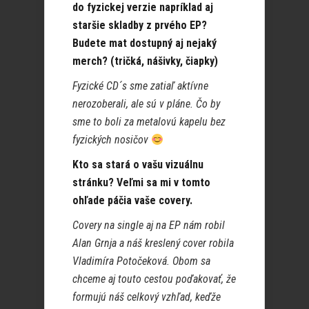
do fyzickej verzie napríklad aj
staršie skladby z prvého EP?
Budete mat dostupný aj nejaký
merch? (tričká, nášivky, čiapky)
Fyzické CD´s sme zatiaľ aktívne
nerozoberali, ale sú v pláne. Čo by
sme to boli za metalovú kapelu bez
fyzických nosičov
Kto sa stará o vašu vizuálnu
stránku? Veľmi sa mi v tomto
ohľade páčia vaše covery.
Covery na single aj na EP nám robil
Alan Grnja
a náš kreslený cover robila
Vladimíra Potočeková. Obom sa
chceme aj touto cestou poďakovať, že
formujú náš celkový vzhľad, keďže