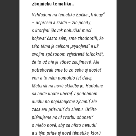
zbojnícku tematiku…
Vzhľadom na tématiku Epčka „Trilogy“
– depresia a zrada – zlé pocity,
s ktorými človek bohužiaľ musí
bojovať často sám, sme zhodnotili, že
táto téma je celkom „vydojená“ a už
svojim spôsobom vyjadrená toľkokrát,
že to už nie je vôbec zaujímavé. Ale
potrebovali sme to zo seba aj dostať
von a to nám pomohlo ísť ďalej.
Materiál na nové skladby je. Hudobne
sa bude určite uberať v podobnom
duchu no neplánujeme zjemniť ale
zasa ani pritvrdiť do slamu. Určite
plánujeme novú tvorbu obohatiť
o niečo nové, aby sa nikto nenudil
a s tým príde aj nová tématika, ktorú