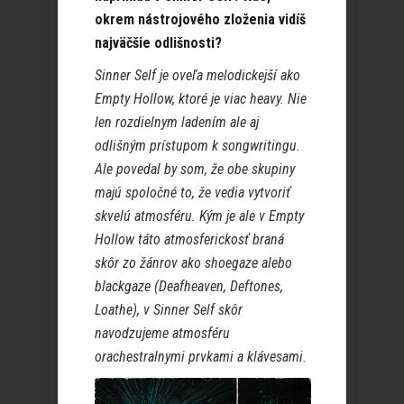
okrem nástrojového zloženia vidíš
najväčšie odlišnosti?
Sinner Self je oveľa melodickejší ako
Empty Hollow, ktoré je viac heavy. Nie
len rozdielnym ladením ale aj
odlišným prístupom k songwritingu.
Ale povedal by som, že obe skupiny
majú spoločné to, že vedia vytvoriť
skvelú atmosféru. Kým je ale v Empty
Hollow táto atmosferickosť braná
skôr zo žánrov ako shoegaze alebo
blackgaze (Deafheaven, Deftones,
Loathe), v Sinner Self skôr
navodzujeme atmosféru
orachestralnymi prvkami a klávesami.