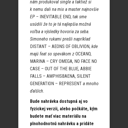
nám produkoval single a taktiež si
k nemu dali na mix a master najnovšie
EP –
INEVITABLE END,
tak sme
usúdili že to je tá najlepšia možná
voľba a výsledky hovoria za seba.
Simoneho rukami prešli napríklad
DISTANT – AEONS OF OBLIVION,
kde
majú feat so spevákom z
OCEANO,
MARINA – CRY OMEGA, NO FACE NO
CASE – OUT OF THE BLUE, ABBIE
FALLS – AMPHISBAENA, SILENT
GENERATION – REPRESENT
a mnoho
ďalších.
Bude nahrávka dostupná aj vo
fyzickej verzii, alebo počkáte, kým
budete mať viac materiálu na
plnohodnotnú nahrávku a pridáte