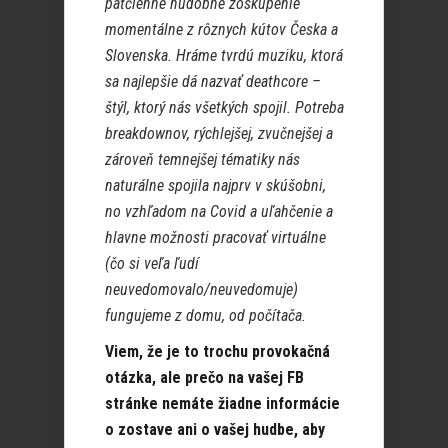
päťčlenné hudobné zoskupenie
momentálne z rôznych kútov Česka a
Slovenska. Hráme tvrdú muziku, ktorá
sa najlepšie dá nazvať deathcore –
štýl, ktorý nás všetkých spojil. Potreba
breakdownov, rýchlejšej, zvučnejšej a
zároveň temnejšej tématiky nás
naturálne spojila najprv v skúšobni,
no vzhľadom na Covid a uľahčenie a
hlavne možnosti pracovať virtuálne
(čo si veľa ľudí
neuvedomovalo/neuvedomuje)
fungujeme z domu, od počítača.
Viem, že je to trochu provokačná
otázka, ale prečo na vašej FB
stránke nemáte žiadne informácie
o zostave ani o vašej hudbe, aby