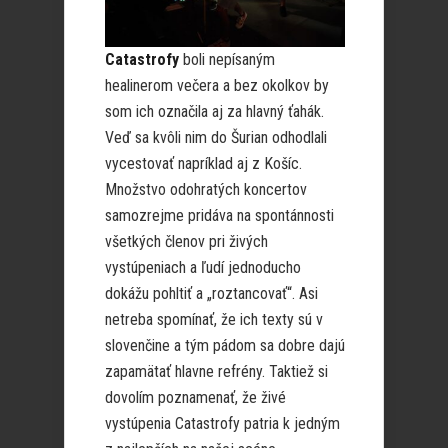
Catastrofy
boli nepísaným
healinerom večera a bez okolkov by
som ich označila aj za hlavný ťahák.
Veď sa kvôli nim do Šurian odhodlali
vycestovať napríklad aj z Košíc.
Množstvo odohratých koncertov
samozrejme pridáva na spontánnosti
všetkých členov pri živých
vystúpeniach a ľudí jednoducho
dokážu pohltiť a „roztancovať“. Asi
netreba spomínať, že ich texty sú v
slovenčine a tým pádom sa dobre dajú
zapamätať hlavne refrény. Taktiež si
dovolím poznamenať, že živé
vystúpenia Catastrofy patria k jedným