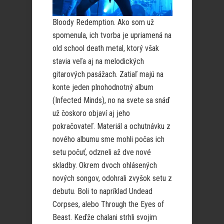
Bloody Redemption. Ako som už
spomenula, ich tvorba je upriamená na
old school death metal, ktorý však
stavia veľa aj na melodických
gitarových pasážach. Zatiaľ majú na
konte jeden plnohodnotný album
(Infected Minds), no na svete sa snáď
už čoskoro objaví aj jeho
pokračovateľ. Materiál a ochutnávku z
nového albumu sme mohli počas ich
setu počuť, odzneli až dve nové
skladby. Okrem dvoch ohlásených
nových songov, odohrali zvyšok setu z
debutu. Boli to napríklad Undead
Corpses, alebo Through the Eyes of
Beast. Keďže chalani strhli svojim