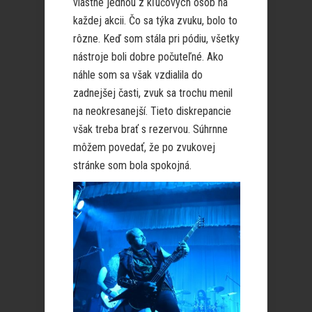
vlastne jednou z kľúčových osôb na
každej akcii. Čo sa týka zvuku, bolo to
rôzne. Keď som stála pri pódiu, všetky
nástroje boli dobre počuteľné. Ako
náhle som sa však vzdialila do
zadnejšej časti, zvuk sa trochu menil
na neokresanejší. Tieto diskrepancie
však treba brať s rezervou. Súhrnne
môžem povedať, že po zvukovej
stránke som bola spokojná.