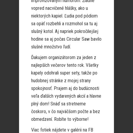
improvizovaným humorom. Žiadne
vopred nacvičené hlášky, ako u
niektorých kapiel. Ľudia pod pódiom
sa opäť rozbehli a rozmohol sa tu aj
slušný kotol. Aj napriek pokročilejšej
hodine sa aj počas Circular Saw bavilo
slušné množstvo ľudí.
Ďakujem organizátorom za jeden z
najlepších večerov tento rok. Všetky
kapely odohrali super sety, takže po
hudobnej stránke z mojej strany
spokojnosť. Prajem aj do budúcnosti
veľa ďalších vydarených akcií a hlavne
plný dom! Snáď sa stretneme
čoskoro, v čo najväčšom počte a bez
obmedzení. Robíte to výborne!
Viac fotiek nájdete v galérii na FB