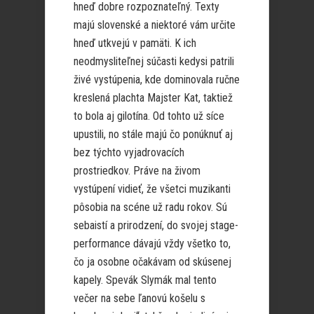
hneď dobre rozpoznateľný. Texty
majú slovenské a niektoré vám určite
hneď utkvejú v pamäti. K ich
neodmysliteľnej súčasti kedysi patrili
živé vystúpenia, kde dominovala ručne
kreslená plachta Majster Kat, taktiež
to bola aj gilotína. Od tohto už síce
upustili, no stále majú čo ponúknuť aj
bez týchto vyjadrovacích
prostriedkov. Práve na živom
vystúpení vidieť, že všetci muzikanti
pôsobia na scéne už radu rokov. Sú
sebaistí a prirodzení, do svojej stage-
performance dávajú vždy všetko to,
čo ja osobne očakávam od skúsenej
kapely. Spevák Slymák mal tento
večer na sebe ľanovú košelu s