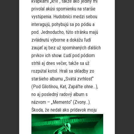
kvapkami „krvi“, takže ako jediný mi
privolal akúsi spomienku na staršie
vystúpenia. Hudobníci medzi sebou
interagujú, pohybujú sa po pódiu a
pod. Jednoducho, túto stránku majú
zvládnutú výborne a dokážu ľudí
zaujať aj bez už spomínaných ďalších
prvkov ich show. Ľudí pod pódiom
strhli aj dnes večer, takže sa už
rozpútal kotol. Hrali sa skladby zo
staršieho albumu „Svätá zvrhlosť“
(Pod Gilotínou, Kat, Zapáľte ohne…),
no aj posledný radový album s
názvom – „Memento“ (Zvony…).
Škoda,
že nedali ako prídavok moju