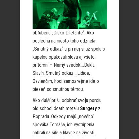
obľúbenú „Disko Diletante“. Ako
posledná namiesto toho odznela
„Smutný odkaz“ a pri nej si už spolu s
kapelou opakovali slová aj všetci
prítomní – Nemý svedok….Dukla,
Slavín, Smutný odkaz….Lidice,
Osvienčim, hoci samozrejme ide o
pieseň so smutnou témou.
Ako ďalší prišli odohrať svoju porciu
old school death metalu
Surgery
z
Popradu. Odkedy majú „nového“
speváka Tomáša, ich vystúpenia
nabrali na sile a hlavne na živosti.