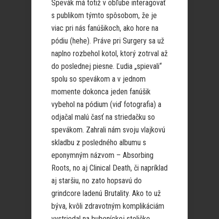
Spevák má totiž v obľube interagovať
s publikom týmto spôsobom, že je
viac pri nás fanúšikoch, ako hore na
pódiu (hehe). Práve pri Surgery sa už
naplno rozbehol kotol, ktorý zotrval až
do poslednej piesne. Ľudia „spievali“
spolu so spevákom a v jednom
momente dokonca jeden fanúšik
vybehol na pódium (viď fotografia) a
odjačal malú časť na striedačku so
spevákom. Zahrali nám svoju vlajkovú
skladbu z posledného albumu s
eponymným názvom – Absorbing
Roots, no aj Clinical Death, či napríklad
aj staršiu, no zato hopsavú do
grindcore ladenú Brutality. Ako to už
býva, kvôli zdravotným komplikáciám
vystriedal na bubeníckej stoličke