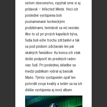
setom obecenstvo, vypýtali sme si aj
prídavok – Infected Minds. Hoci ich
posledné vystúpenia boli
poznamenané technickými
problémami, tentokrát sa nič nestalo.
Ako to už pri prvých kapelách býva,
ľudia boli ešte trochu zdržanliví a tak
sa pod pódiom zdržiavalo len pár
skalných fanúšikov. Ku koncu ich však
došlo podporiť do predných radov
viac ľudí. Pri poslednej skladbe sa
medzi publikum vybral aj bassák
Maňo. Týmto vystúpením opäť len
potvrdili svoje kvality a teším sa na ich
ďalšie vystúpenia aj nový album.