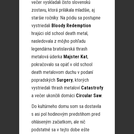
večer vyskladali čisto slovenskú
zostavu, ktorá prilákala mladšie, aj
staršie ročníky. Na pódiu sa postupne
vystriedali
Bloody Redemption
hrajúci old school death metal,
nasledovala z môjho pohľadu
legendárna bratislavská thrash
metalová úderka
Majster Kat
,
pokračovalo sa opäť v old school
death metalovom duchu v podaní
popradských
Surgery
, ktorých
vystriedali thrash metaloví
Catastrofy
a večer ukončili domáci
Circular Saw
.
Do kultúrneho domu som sa dostavila
s asi pol hodinovým predstihom pred
ohláseným začiatkom, ale nič
podstatné sa v tejto dobe ešte