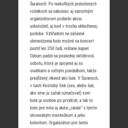
Šuranoch. Po niekoľkých preložených
ročníkoch sa nakoniec aj samotným
organizátorom podarilo akciu
uskutočniť, aj keď v trochu oklieštenej
podobe. Vzhľadom na súčasné
obmedzenia bolo možné na koncert
pustiť len 250 ľudí, vrátane kapiel.
Dátum padol na poslednú októbrovú
sobotu, ktorá je spojená aj so
sviatkami a voľným pondelkom, takže
predĺžený víkend ako lusk. V Šuranoch,
v časti Kostolný Sek (sex, alebo šuk,
ako sme ju začali označovať) som
bola ja osobne po prvýkrát, a tak to
bolo pre mňa aj akési „rande“ s týmto
slovenským mestečkom a jeho
koloritom. Organizátori pre tento