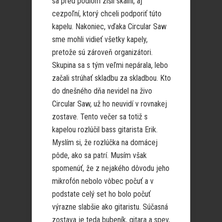
sa pred pódiom zišli skalní, aj
cezpoľní, ktorý chceli podporiť túto
kapelu. Nakoniec, vďaka Circular Saw
sme mohli vidieť všetky kapely,
pretože sú zároveň organizátori.
Skupina sa s tým veľmi nepárala, lebo
začali strúhať skladbu za skladbou. Kto
do dnešného dňa nevidel na živo
Circular Saw, už ho neuvidí v rovnakej
zostave. Tento večer sa totiž s
kapelou rozlúčil bass gitarista Erik.
Myslím si, že rozlúčka na domácej
pôde, ako sa patrí. Musím však
spomenúť, že z nejakého dôvodu jeho
mikrofón nebolo vôbec počuť a v
podstate celý set ho bolo počuť
výrazne slabšie ako gitaristu. Súčasná
zostava je teda bubeník, gitara a spev,