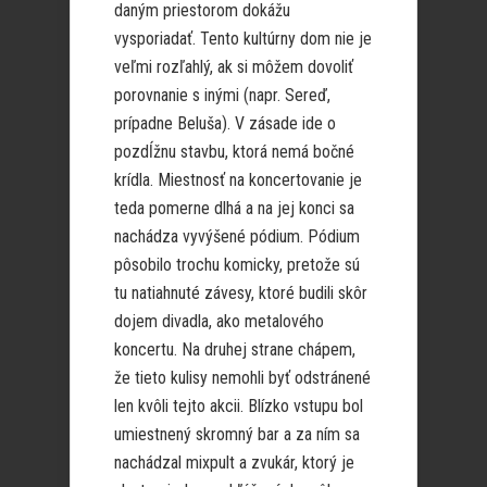
daným priestorom dokážu
vysporiadať. Tento kultúrny dom nie je
veľmi rozľahlý, ak si môžem dovoliť
porovnanie s inými (napr. Sereď,
prípadne Beluša). V zásade ide o
pozdĺžnu stavbu, ktorá nemá bočné
krídla. Miestnosť na koncertovanie je
teda pomerne dlhá a na jej konci sa
nachádza vyvýšené pódium. Pódium
pôsobilo trochu komicky, pretože sú
tu natiahnuté závesy, ktoré budili skôr
dojem divadla, ako metalového
koncertu. Na druhej strane chápem,
že tieto kulisy nemohli byť odstránené
len kvôli tejto akcii. Blízko vstupu bol
umiestnený skromný bar a za ním sa
nachádzal mixpult a zvukár, ktorý je