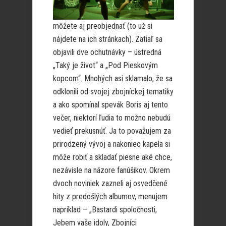
môžete aj preobjednať (to už si
nájdete na ich stránkach). Zatiaľ sa
objavili dve ochutnávky – ústredná
„Taký je život“ a „Pod Pieskovým
kopcom“. Mnohých asi sklamalo, že sa
odklonili od svojej zbojníckej tematiky
a ako spomínal spevák Boris aj tento
večer, niektorí ľudia to možno nebudú
vedieť prekusnúť. Ja to považujem za
prirodzený vývoj a nakoniec kapela si
môže robiť a skladať piesne aké chce,
nezávisle na názore fanúšikov. Okrem
dvoch noviniek zazneli aj osvedčené
hity z predošlých albumov, menujem
napríklad – „Bastardi spoločnosti,
Jebem vaše idoly, Zbojníci