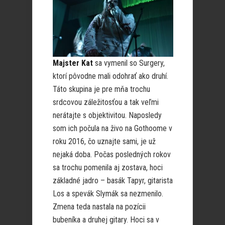
Majster Kat
sa vymenil so Surgery,
ktorí pôvodne mali odohrať ako druhí.
Táto skupina je pre mňa trochu
srdcovou záležitosťou a tak veľmi
nerátajte s objektivitou. Naposledy
som ich počula na živo na Gothoome v
roku 2016, čo uznajte sami, je už
nejaká doba. Počas posledných rokov
sa trochu pomenila aj zostava, hoci
základné jadro – basák Tapyr, gitarista
Los a spevák Slymák sa nezmenilo.
Zmena teda nastala na pozícii
bubeníka a druhej gitary. Hoci sa v