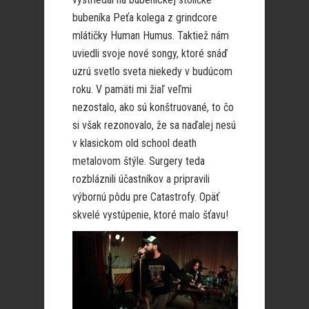
bubeníka Peťa kolega z grindcore
mlátičky Human Humus. Taktiež nám
uviedli svoje nové songy, ktoré snáď
uzrú svetlo sveta niekedy v budúcom
roku. V pamäti mi žiaľ veľmi
nezostalo, ako sú konštruované, to čo
si však rezonovalo, že sa naďalej nesú
v klasickom old school death
metalovom štýle. Surgery teda
rozbláznili účastníkov a pripravili
výbornú pôdu pre Catastrofy. Opäť
skvelé vystúpenie, ktoré malo šťavu!