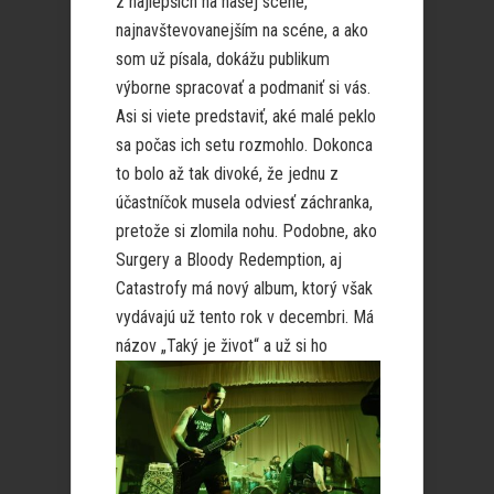
z najlepších na našej scéne,
najnavštevovanejším na scéne, a ako
som už písala, dokážu publikum
výborne spracovať a podmaniť si vás.
Asi si viete predstaviť, aké malé peklo
sa počas ich setu rozmohlo. Dokonca
to bolo až tak divoké, že jednu z
účastníčok musela odviesť záchranka,
pretože si zlomila nohu. Podobne, ako
Surgery a Bloody Redemption, aj
Catastrofy má nový album, ktorý však
vydávajú už tento rok v decembri. Má
názov „Taký je
život“ a už si ho