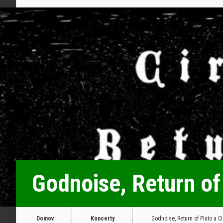
Godnoise, Return of 
Domov
Koncerty
Godnoise, Return of Pluto a Ci