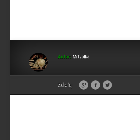
Autor:
Mrtvolka
Zdieľaj