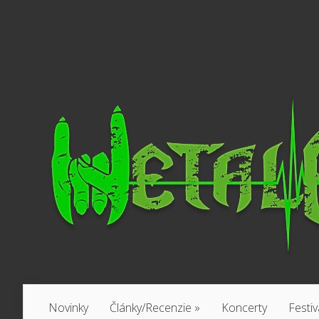
Novinky
Články/Recenzie
»
Koncerty
Festiv