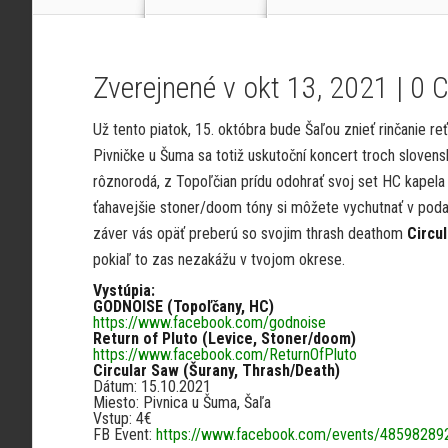
Zverejnené v okt 13, 2021 |
0 
Už tento piatok, 15. októbra bude Šaľou znieť rinčanie re
Pivničke u Šuma sa totiž uskutoční koncert troch sloven
rôznorodá, z Topoľčian prídu odohrať svoj set HC kapela
ťahavejšie stoner/doom tóny si môžete vychutnať v pod
záver vás opäť preberú so svojim thrash deathom
Circu
pokiaľ to zas nezakážu v tvojom okrese.
Vystúpia:
GODNOISE (Topoľčany, HC)
https://www.facebook.com/godnoise
Return of Pluto (Levice, Stoner/doom)
https://www.facebook.com/ReturnOfPluto
Circular Saw (Šurany, Thrash/Death)
Dátum: 15.10.2021
Miesto: Pivnica u Šuma, Šaľa
Vstup: 4€
FB Event:
https://www.facebook.com/events/48598289