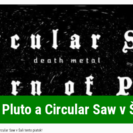
Pluto a Circular Saw v Š
rcular Saw v Šali tento piatok!