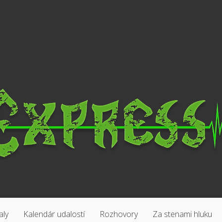
aly
Kalendár udalostí
Rozhovory
Za stenami hluku