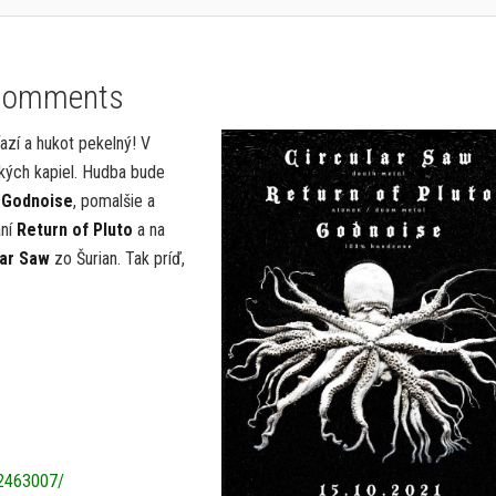
Comments
ťazí a hukot pekelný! V
ských kapiel. Hudba bude
Godnoise
, pomalšie a
aní
Return of Pluto
a na
lar Saw
zo Šurian. Tak príď,
2463007/