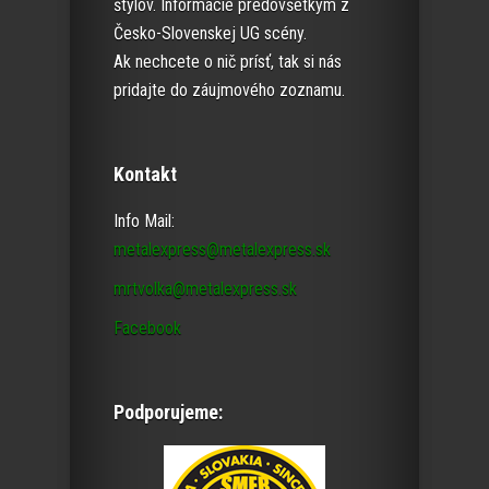
štýlov. Informácie predovšetkým z
Česko-Slovenskej UG scény.
Ak nechcete o nič prísť, tak si nás
pridajte do záujmového zoznamu.
Kontakt
Info Mail:
metalexpress@metalexpress.sk
mrtvolka@metalexpress.sk
Facebook
Podporujeme: