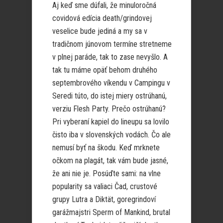
Aj keď sme dúfali, že minuloročná
covidová edícia death/grindovej
veselice bude jediná a my sa v
tradičnom júnovom termíne stretneme
v plnej paráde, tak to zase nevyšlo. A
tak tu máme opäť behom druhého
septembrového víkendu v Campingu v
Seredi túto, do istej miery ostrúhanú,
verziu Flesh Party. Prečo ostrúhanú?
Pri vyberaní kapiel do lineupu sa lovilo
čisto iba v slovenských vodách. Čo ale
nemusí byť na škodu. Keď mrknete
očkom na plagát, tak vám bude jasné,
že ani nie je. Posúďte sami: na vlne
popularity sa valiaci Čad, crustové
grupy Lutra a Diktät, goregrindoví
garážmajstri Sperm of Mankind, brutal