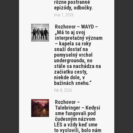
rôzne postranné
epizódy, odbočky.
mar 1, 2026
Rozhovor – WAYD –
„Má to aj svoj
interpretačný význam
– kapela sa roky
snaží dostať na
pomyselný vrchol
undergroundu, no
stále sa nachádza na
začiatku cesty,
niekde dole, v
bažinách snehu.“
feb 8, 2026
Rozhovor –
Talebringer – Kedysi
sme fungovali pod
čudesným názvom
LËS a vždy keď sme
to vyslovili, bolo nám