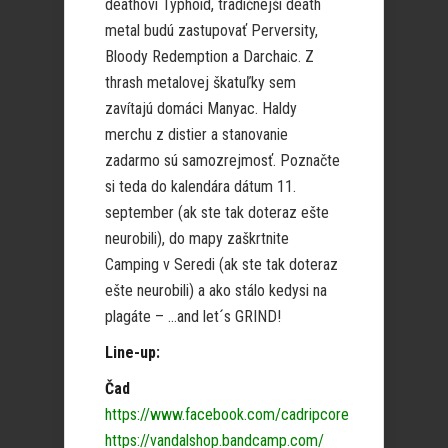
deathoví Typhoid, tradičnejší death
metal budú zastupovať Perversity,
Bloody Redemption a Darchaic. Z
thrash metalovej škatuľky sem
zavítajú domáci Manyac. Haldy
merchu z distier a stanovanie
zadarmo sú samozrejmosť. Poznačte
si teda do kalendára dátum 11.
september (ak ste tak doteraz ešte
neurobili), do mapy zaškrtnite
Camping v Seredi (ak ste tak doteraz
ešte neurobili) a ako stálo kedysi na
plagáte – …and let´s GRIND!
Line-up:
Čad
https://www.facebook.com/cadripcore
https://vandalshop.bandcamp.com/