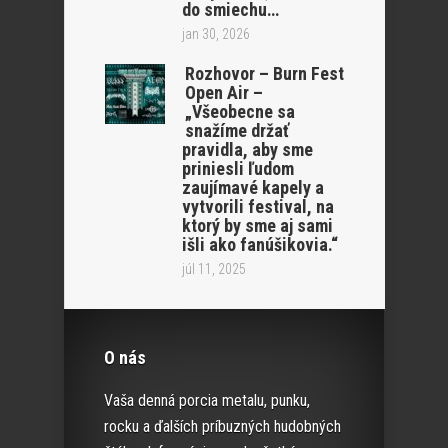
do smiechu…
jan 30, 2026
Rozhovor – Burn Fest
Open Air –
„Všeobecne sa
snažíme držať
pravidla, aby sme
priniesli ľudom
zaujímavé kapely a
vytvorili festival, na
ktorý by sme aj sami
išli ako fanúšikovia.“
júl 11, 2025
O nás
Vaša denná porcia metalu, punku,
rocku a ďalších príbuzných hudobných