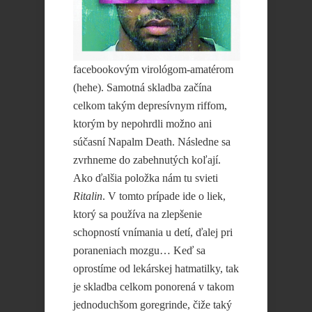
facebookovým virológom-amatérom
(hehe). Samotná skladba začína
celkom takým depresívnym riffom,
ktorým by nepohrdli možno ani
súčasní Napalm Death. Následne sa
zvrhneme do zabehnutých koľají.
Ako ďalšia položka nám tu svieti
Ritalin
. V tomto prípade ide o liek,
ktorý sa používa na zlepšenie
schopností vnímania u detí, ďalej pri
poraneniach mozgu… Keď sa
oprostíme od lekárskej hatmatilky, tak
je skladba celkom ponorená v takom
jednoduchšom goregrinde, čiže taký