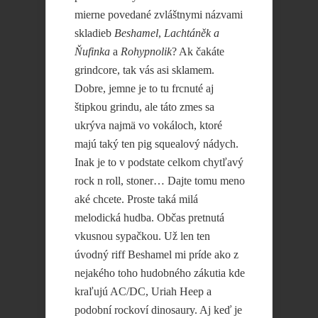
mierne povedané zvláštnymi názvami
skladieb
Beshamel
,
Lachtáněk a
Ňufinka
a
Rohypnolik
? Ak čakáte
grindcore, tak vás asi sklamem.
Dobre, jemne je to tu frcnuté aj
štipkou grindu, ale táto zmes sa
ukrýva najmä vo vokáloch, ktoré
majú taký ten pig squealový nádych.
Inak je to v podstate celkom chytľavý
rock n roll, stoner… Dajte tomu meno
aké chcete. Proste taká milá
melodická hudba. Občas pretnutá
vkusnou sypačkou. Už len ten
úvodný riff Beshamel mi príde ako z
nejakého toho hudobného zákutia kde
kraľujú AC/DC, Uriah Heep a
podobní rockoví dinosaury. Aj keď je