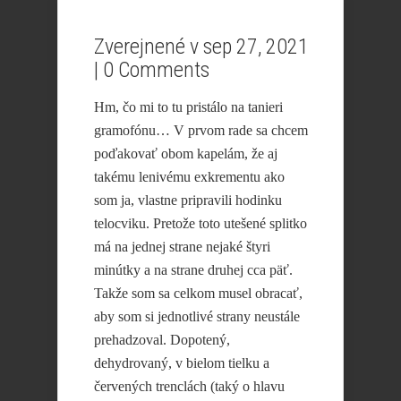
Zverejnené v sep 27, 2021
|
0 Comments
Hm, čo mi to tu pristálo na tanieri
gramofónu… V prvom rade sa chcem
poďakovať obom kapelám, že aj
takému lenivému exkrementu ako
som ja, vlastne pripravili hodinku
telocviku. Pretože toto utešené splitko
má na jednej strane nejaké štyri
minútky a na strane druhej cca päť.
Takže som sa celkom musel obracať,
aby som si jednotlivé strany neustále
prehadzoval. Dopotený,
dehydrovaný, v bielom tielku a
červených trenclách (taký o hlavu