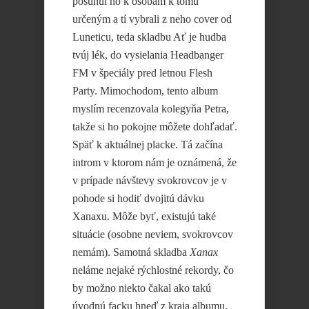
posunul ho k osobám k tomu
určeným a tí vybrali z neho cover od
Luneticu, teda skladbu Ať je hudba
tvúj lék, do vysielania Headbanger
FM v špeciály pred letnou Flesh
Party. Mimochodom, tento album
myslím recenzovala kolegyňa Petra,
takže si ho pokojne môžete dohľadať.
Späť k aktuálnej placke. Tá začína
introm v ktorom nám je oznámená, že
v prípade návštevy svokrovcov je v
pohode si hodiť dvojitú dávku
Xanaxu. Môže byť, existujú také
situácie (osobne neviem, svokrovcov
nemám). Samotná skladba
Xanax
neláme nejaké rýchlostné rekordy, čo
by možno niekto čakal ako takú
úvodnú facku hneď z kraja albumu.