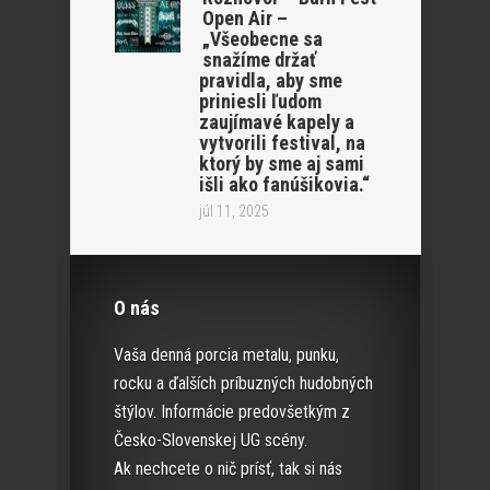
Open Air –
„Všeobecne sa
snažíme držať
pravidla, aby sme
priniesli ľudom
zaujímavé kapely a
vytvorili festival, na
ktorý by sme aj sami
išli ako fanúšikovia.“
júl 11, 2025
O nás
Vaša denná porcia metalu, punku,
rocku a ďalších príbuzných hudobných
štýlov. Informácie predovšetkým z
Česko-Slovenskej UG scény.
Ak nechcete o nič prísť, tak si nás