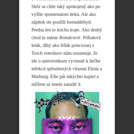
Skôr sa cítite taký upokojený ako po
vyššie spomenutom lieku. Ale ako
zápitok ste použili formaldehyd.
Predsa len to trochu kope. Ako druhý
chod tu máme
Remdesivir
. Príbalový
leták, dlhý ako frňák princeznej z
Troch veteránov nám oznamuje, že
ide o antivirotikum vyvinuté k liečbe
infekcií spôsobených vírusmi Ebola a
Marburg. Ešte pár takýchto kapiel a
môžem sa
smelo zaradiť k