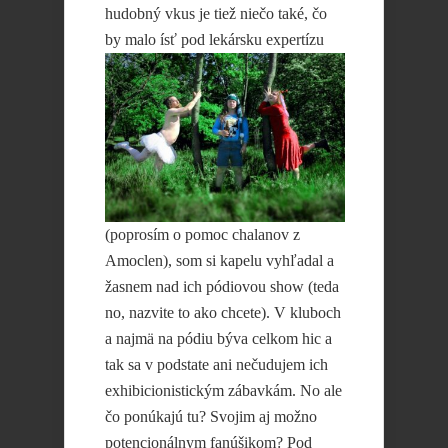
hudobný vkus je tiež niečo také, čo
by malo ísť
pod lekársku expertízu
(poprosím o pomoc chalanov z
Amoclen), som si kapelu vyhľadal a
žasnem nad ich pódiovou show (teda
no, nazvite to ako chcete). V kluboch
a najmä na pódiu býva celkom hic a
tak sa v podstate ani nečudujem ich
exhibicionistickým zábavkám. No ale
čo ponúkajú tu? Svojim aj možno
potencionálnym fanúšikom? Pod