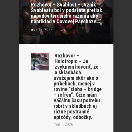
Rozhovor – Švablast – „Vznik
Švablastu bol v podstate pretlak
nápadov tvrdšieho razenia ako
napríklad v Davovej Psychóze…“
mar 17, 2026
Rozhovor –
Holotropic – Ja
zvyknem hovoriť, že
o skladbách
uvažujem skôr ako o
príbehoch, menej v
rovine “sloha – bridge
– refrén”. Čiže mám
väčšinu času potrebu
robit v skladbách aj
rôzne postranné
epizódy, odbočky.
mar 1, 2026