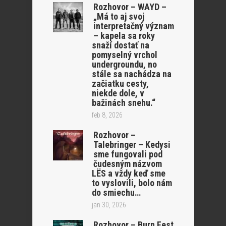
Rozhovor – WAYD –
„Má to aj svoj
interpretačný význam
– kapela sa roky
snaží dostať na
pomyselný vrchol
undergroundu, no
stále sa nachádza na
začiatku cesty,
niekde dole, v
bažinách snehu.“
feb 8, 2026
Rozhovor –
Talebringer – Kedysi
sme fungovali pod
čudesným názvom
LËS a vždy keď sme
to vyslovili, bolo nám
do smiechu…
jan 30, 2026
Rozhovor – Burn Fest