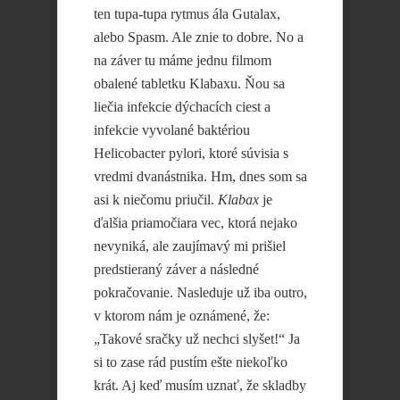
ten tupa-tupa rytmus ála Gutalax,
alebo Spasm. Ale znie to dobre. No a
na záver tu máme jednu filmom
obalené tabletku Klabaxu. Ňou sa
liečia infekcie dýchacích ciest a
infekcie vyvolané baktériou
Helicobacter pylori, ktoré súvisia s
vredmi dvanástnika. Hm, dnes som sa
asi k niečomu priučil.
Klabax
je
ďalšia priamočiara vec, ktorá nejako
nevyniká, ale zaujímavý mi prišiel
predstieraný záver a následné
pokračovanie. Nasleduje už iba outro,
v ktorom nám je oznámené, že:
„Takové sračky už nechci slyšet!“ Ja
si to zase rád pustím ešte niekoľko
krát. Aj keď musím uznať, že skladby