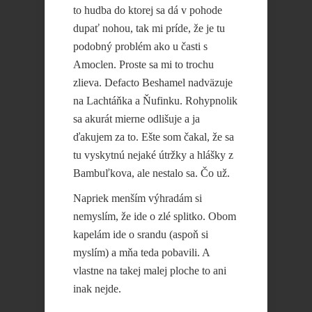
to hudba do ktorej sa dá v pohode
dupať nohou, tak mi príde, že je tu
podobný problém ako u časti s
Amoclen. Proste sa mi to trochu
zlieva. Defacto Beshamel nadväzuje
na Lachtáňka a Ňufinku. Rohypnolik
sa akurát mierne odlišuje a ja
ďakujem za to. Ešte som čakal, že sa
tu vyskytnú nejaké útržky a hlášky z
Bambuľkova, ale nestalo sa. Čo už.
Napriek menším výhradám si
nemyslím, že ide o zlé splitko. Obom
kapelám ide o srandu (aspoň si
myslím) a mňa teda pobavili. A
vlastne na takej malej ploche to ani
inak nejde.