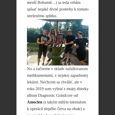
menší Bohumil…) sa teda vrhám
spísať nejaké divné postrehy k tomuto
strelenému splitku.
No a začneme v sklade nafullovanom
medikamentami, v nejakej zapadnutej
lekárni. Nechcem sa chváliť, ale v
roku 2019 som vybral z mojej zbierky
album Diagnosis: Grindcore od
Amoclen
(s takým milým tutorialom
k operácií slepého čreva na obale) a