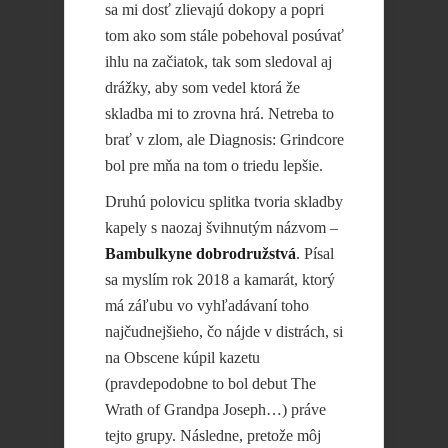
sa mi dosť zlievajú dokopy a popri
tom ako som stále pobehoval posúvať
ihlu na začiatok, tak som sledoval aj
drážky, aby som vedel ktorá že
skladba mi to zrovna hrá. Netreba to
brať v zlom, ale Diagnosis: Grindcore
bol pre mňa na tom o triedu lepšie.
Druhú polovicu splitka tvoria skladby
kapely s naozaj švihnutým názvom –
Bambulkyne dobrodružstvá
. Písal
sa myslím rok 2018 a kamarát, ktorý
má záľubu vo vyhľadávaní toho
najčudnejšieho, čo nájde v distrách, si
na Obscene kúpil kazetu
(pravdepodobne to bol debut The
Wrath of Grandpa Joseph…) práve
tejto grupy. Následne, pretože môj