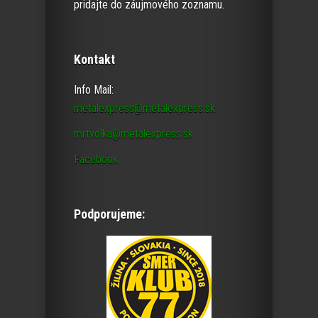
pridajte do záujmového zoznamu.
Kontakt
Info Mail:
metalexpress@metalexpress.sk
mrtvolka@metalexpress.sk
Facebook
Podporujeme: