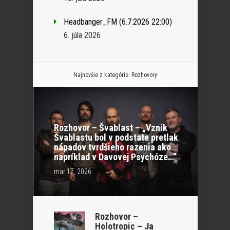
Headbanger_FM (6.7.2026 22:00)
6. júla 2026
Najnovšie z kategórie:
Rozhovory
Rozhovor – Švablast – „Vznik
Švablastu bol v podstate pretlak
nápadov tvrdšieho razenia ako
napríklad v Davovej Psychóze…“
mar 17, 2026
Rozhovor –
Holotropic – Ja