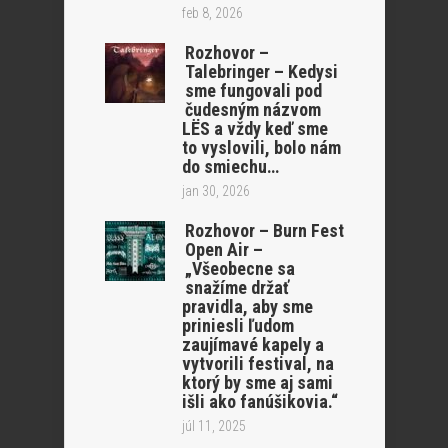
feb 8, 2026
Rozhovor –
Talebringer – Kedysi
sme fungovali pod
čudesným názvom
LËS a vždy keď sme
to vyslovili, bolo nám
do smiechu…
jan 30, 2026
Rozhovor – Burn Fest
Open Air –
„Všeobecne sa
snažíme držať
pravidla, aby sme
priniesli ľudom
zaujímavé kapely a
vytvorili festival, na
ktorý by sme aj sami
išli ako fanúšikovia.“
júl 11, 2025