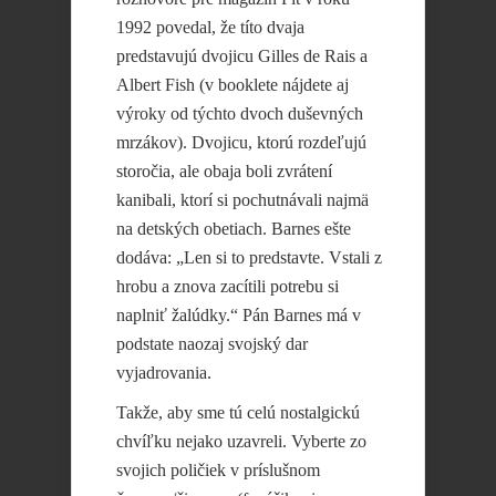
1992 povedal, že títo dvaja
predstavujú dvojicu Gilles de Rais a
Albert Fish (v booklete nájdete aj
výroky od týchto dvoch duševných
mrzákov). Dvojicu, ktorú rozdeľujú
storočia, ale obaja boli zvrátení
kanibali, ktorí si pochutnávali najmä
na detských obetiach. Barnes ešte
dodáva: „Len si to predstavte. Vstali z
hrobu a znova zacítili potrebu si
naplniť žalúdky.“ Pán Barnes má v
podstate naozaj svojský dar
vyjadrovania.
Takže, aby sme tú celú nostalgickú
chvíľku nejako uzavreli. Vyberte zo
svojich poličiek v príslušnom