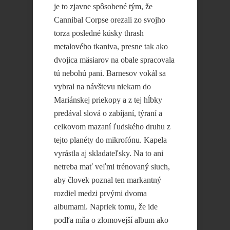
je to zjavne spôsobené tým, že
Cannibal Corpse orezali zo svojho
torza posledné kúsky thrash
metalového tkaniva, presne tak ako
dvojica mäsiarov na obale spracovala
tú nebohú pani. Barnesov vokál sa
vybral na návštevu niekam do
Mariánskej priekopy a z tej hĺbky
predával slová o zabíjaní, týraní a
celkovom mazaní ľudského druhu z
tejto planéty do mikrofónu. Kapela
vyrástla aj skladateľsky. Na to ani
netreba mať veľmi trénovaný sluch,
aby človek poznal ten markantný
rozdiel medzi prvými dvoma
albumami. Napriek tomu, že ide
podľa mňa o zlomovejší album ako