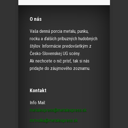
O nás
Vaša denná porcia metalu, punku,
rocku a ďalších príbuzných hudobných
štýlov. Informácie predovšetkým z
Česko-Slovenskej UG scény.
Ak nechcete o nič prísť, tak si nás
pridajte do záujmového zoznamu.
Kontakt
Info Mail:
metalexpress@metalexpress.sk
mrtvolka@metalexpress.sk