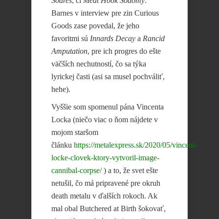
Soares
, či
Meat Hook Sodomy
.
Barnes v interview pre zin Curious
Goods zase povedal, že jeho
favoritmi sú
Innards Decay
a
Rancid
Amputation
, pre ich progres do ešte
väčších nechutností, čo sa týka
lyrickej časti (asi sa musel pochváliť,
hehe).
Vyššie som spomenul pána Vincenta
Locka (niečo viac o ňom nájdete v
mojom staršom
článku
https://metalexpress.sk/2020/05/vincent-
locke-clovek-ktory-vytvoril-image-
cannibal-corpse/
) a to, že svet ešte
netušil, čo má pripravené pre okruh
death metalu v ďalších rokoch. Ak
mal obal Butchered at Birth šokovať,