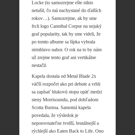
Locke (to samozrejme ešte nikto
netušil, čo má nachystané do ďalších
rokov…). Samozrejme, ak by sme
frcli logo Cannibal Corpse na nejaký
graf popularity, tak by sme videli, že
po tomto albume sa šípka vybrala
strmhlavo nahor. O rok na to by nám
už zrejme tento graf ani vertikálne
nestačil.
Kapela dostala od Metal Blade 2x
väčší rozpočet ako pri debute a vrhli
sa zapísať hlukovú stopu opäť medzi
steny Morrisoundu, pod dohľadom
Scotta Burnsa. Samotná kapela
povedala, že výsledok je
neporovnateľne tvrdší, brutálnejší a
rýchlejší ako Eaten Back to Life. Ono