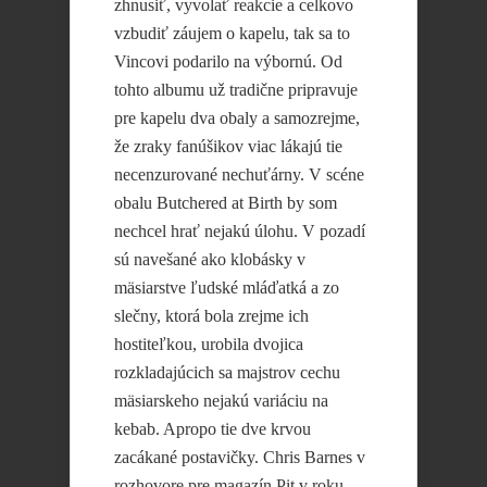
zhnusiť, vyvolať reakcie a celkovo
vzbudiť záujem o kapelu, tak sa to
Vincovi podarilo na výbornú. Od
tohto albumu už tradične pripravuje
pre kapelu dva obaly a samozrejme,
že zraky fanúšikov viac lákajú tie
necenzurované nechuťárny. V scéne
obalu Butchered at Birth by som
nechcel hrať nejakú úlohu. V pozadí
sú navešané ako klobásky v
mäsiarstve ľudské mláďatká a zo
slečny, ktorá bola zrejme ich
hostiteľkou, urobila dvojica
rozkladajúcich sa majstrov cechu
mäsiarskeho nejakú variáciu na
kebab. Apropo tie dve krvou
zacákané postavičky. Chris Barnes v
rozhovore pre magazín Pit v roku