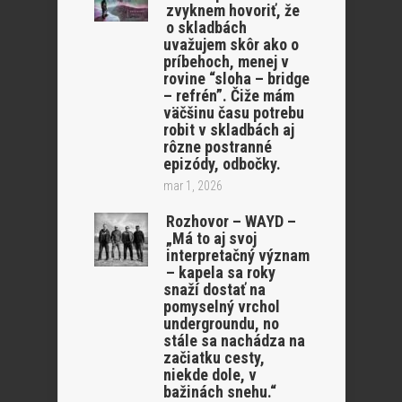
zvyknem hovoriť, že
o skladbách
uvažujem skôr ako o
príbehoch, menej v
rovine “sloha – bridge
– refrén”. Čiže mám
väčšinu času potrebu
robit v skladbách aj
rôzne postranné
epizódy, odbočky.
mar 1, 2026
Rozhovor – WAYD –
„Má to aj svoj
interpretačný význam
– kapela sa roky
snaží dostať na
pomyselný vrchol
undergroundu, no
stále sa nachádza na
začiatku cesty,
niekde dole, v
bažinách snehu.“