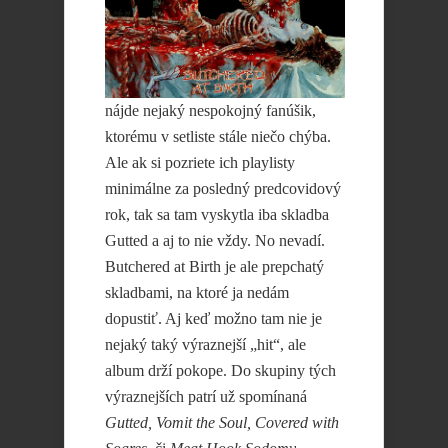
nájde nejaký nespokojný fanúšik,
ktorému v setliste stále niečo chýba.
Ale ak si pozriete ich playlisty
minimálne za posledný predcovidový
rok, tak sa tam vyskytla iba skladba
Gutted a aj to nie vždy. No nevadí.
Butchered at Birth je ale prepchatý
skladbami, na ktoré ja nedám
dopustiť. Aj keď možno tam nie je
nejaký taký výraznejší „hit“, ale
album drží pokope. Do skupiny tých
výraznejších patrí už spomínaná
Gutted, Vomit the Soul, Covered with