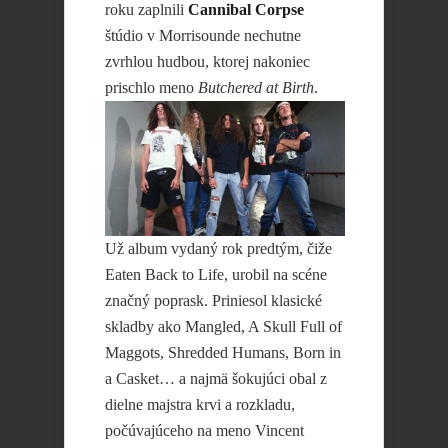
roku zaplnili
Cannibal Corpse
štúdio v Morrisounde nechutne
zvrhlou hudbou, ktorej nakoniec
prischlo meno
Butchered at Birth
.
Už album vydaný rok predtým, čiže
Eaten Back to Life, urobil na scéne
značný poprask. Priniesol klasické
skladby ako Mangled, A Skull Full of
Maggots, Shredded Humans, Born in
a Casket… a najmä šokujúci obal z
dielne majstra krvi a rozkladu,
počúvajúceho na meno Vincent