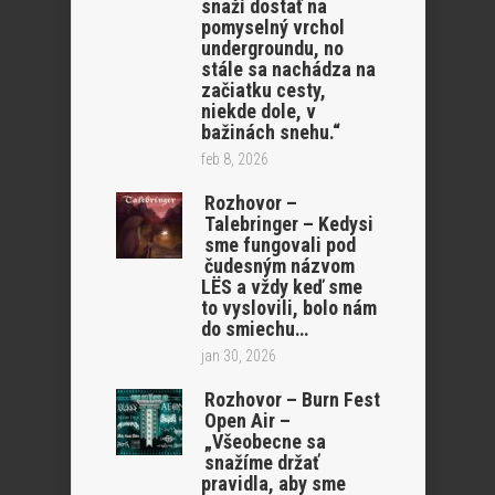
snaží dostať na
pomyselný vrchol
undergroundu, no
stále sa nachádza na
začiatku cesty,
niekde dole, v
bažinách snehu.“
feb 8, 2026
Rozhovor –
Talebringer – Kedysi
sme fungovali pod
čudesným názvom
LËS a vždy keď sme
to vyslovili, bolo nám
do smiechu…
jan 30, 2026
Rozhovor – Burn Fest
Open Air –
„Všeobecne sa
snažíme držať
pravidla, aby sme