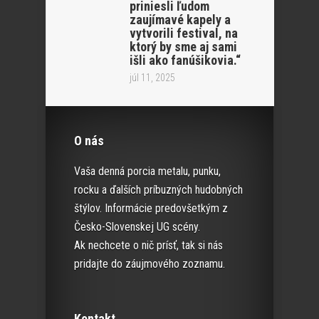
priniesli ľudom
zaujímavé kapely a
vytvorili festival, na
ktorý by sme aj sami
išli ako fanúšikovia.“
júl 11, 2025
O nás
Vaša denná porcia metalu, punku,
rocku a ďalších príbuzných hudobných
štýlov. Informácie predovšetkým z
Česko-Slovenskej UG scény.
Ak nechcete o nič prísť, tak si nás
pridajte do záujmového zoznamu.
Kontakt