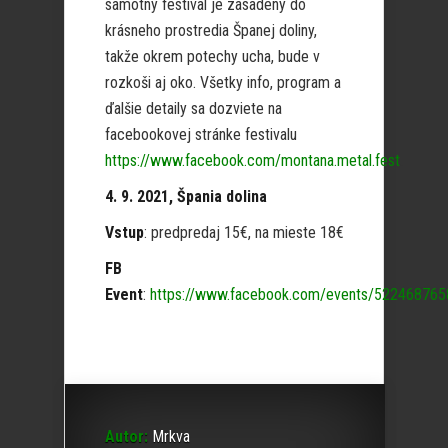
samotný festival je zasadený do
krásneho prostredia Španej doliny,
takže okrem potechy ucha, bude v
rozkoši aj oko. Všetky info, program a
ďalšie detaily sa dozviete na
facebookovej stránke festivalu
https://www.facebook.com/montana.metal.fest
.
4. 9. 2021, Špania dolina
Vstup
: predpredaj 15€, na mieste 18€
FB
Event
:
https://www.facebook.com/events/52246876
Autor:
Mrkva