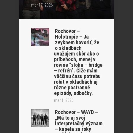
mar 17, 2026
Rozhovor –
Holotropic – Ja
zvyknem hovoriť, že
o skladbách
uvažujem skôr ako o
príbehoch, menej v
rovine “sloha – bridge
– refrén”. Čiže mám
väčšinu času potrebu
robit v skladbách aj
rôzne postranné
epizódy, odbočky.
mar 1, 2026
Rozhovor – WAYD –
„Má to aj svoj
interpretačný význam
– kapela sa roky