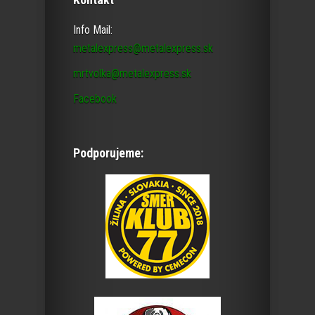
Info Mail:
metalexpress@metalexpress.sk
mrtvolka@metalexpress.sk
Facebook
Podporujeme: