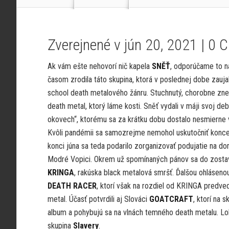
Zverejnené v jún 20, 2021 |
0 
Ak vám ešte nehovorí nič kapela
SNĚŤ
, odporúčame to na
časom zrodila táto skupina, ktorá v poslednej dobe zauj
school death metalového žánru. Stuchnutý, chorobne zn
death metal, ktorý láme kosti. Sněť vydali v máji svoj d
okovech“, ktorému sa za krátku dobu dostalo nesmierne v
Kvôli pandémii sa samozrejme nemohol uskutočniť koncert
konci júna sa teda podarilo zorganizovať podujatie na d
Modré Vopici. Okrem už spomínaných pánov sa do zostavy
KRINGA
, rakúska black metalová smršť. Ďalšou ohláseno
DEATH RACER
, ktorí však na rozdiel od KRINGA predve
metal. Účasť potvrdili aj Slováci
GOATCRAFT
, ktorí na 
album a pohybujú sa na vlnách temného death metalu. Lo
skupina
Slavery
.