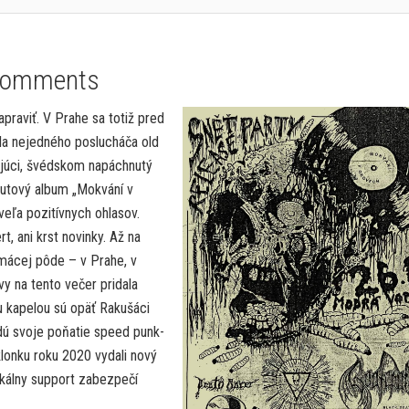
Comments
praviť. V Prahe sa totiž pred
ala nejedného poslucháča old
ejúci, švédskom napáchnutý
ebutový album „Mokvání v
eľa pozitívnych ohlasov.
, ani krst novinky. Až na
omácej pôde – v Prahe, v
 na tento večer pridala
u kapelou sú opäť Rakušáci
dú svoje poňatie speed punk-
sklonku roku 2020 vydali nový
kálny support zabezpečí