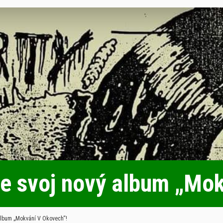
he svoj nový album „Mo
album „Mokvání V Okovech“!