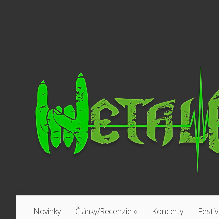
Novinky
Články/Recenzie
»
Koncerty
Festiv