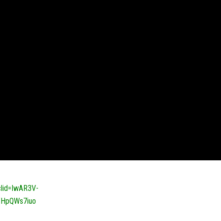
clid=IwAR3V-
YHpQWs7iuo