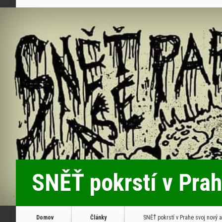
SNĚŤ pokrstí v Pra
Domov
Články
SNĚŤ pokrstí v Prahe svoj nový 