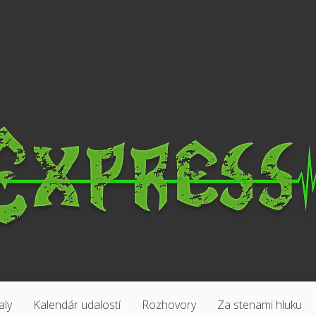
aly
Kalendár udalostí
Rozhovory
Za stenami hluku