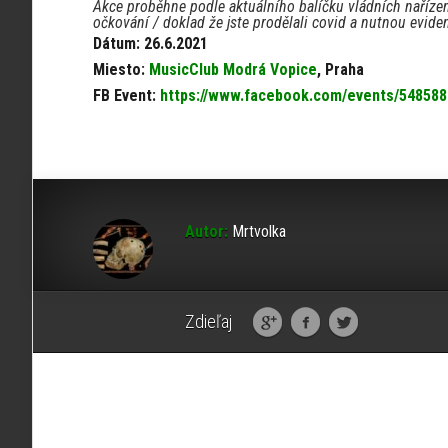
Akce proběhne podle aktuálního balíčku vládních nařízení,
očkování / doklad že jste prodělali covid a nutnou evide
Dátum: 26.6.2021
Miesto:
MusicClub Modrá Vopice
, Praha
FB Event:
https://www.facebook.com/events/548588
Autor:
Mrtvolka
Zdieľaj