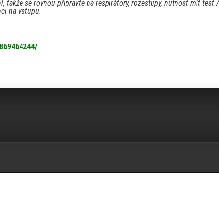
 takže se rovnou připravte na respirátory, rozestupy, nutnost mít test /
nci na vstupu.
869464244/