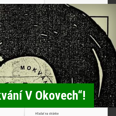
kvání V Okovech“!
Hľadať na stránke