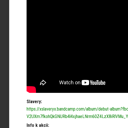
Slavery:
https://xslaveryx.bandcamp.com/album/debut-album?fb
V2UXm7fkohQkGNURb4l4xjhaeLNrm60Z4LzX8iRlVMu_
Info k akcii: