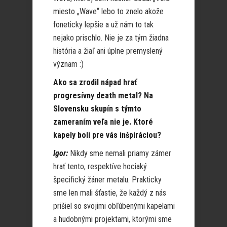
miesto „Wave“ lebo to znelo akože
foneticky lepšie a už nám to tak
nejako prischlo. Nie je za tým žiadna
história a žiaľ ani úplne premyslený
význam :)
Ako sa zrodil nápad hrať
progresívny death metal? Na
Slovensku skupín s týmto
zameraním veľa nie je. Ktoré
kapely boli pre vás inšpiráciou?
Igor:
Nikdy sme nemali priamy zámer
hrať tento, respektíve hociaký
špecifický žáner metalu. Prakticky
sme len mali šťastie, že každý z nás
prišiel so svojimi obľúbenými kapelami
a hudobnými projektami, ktorými sme