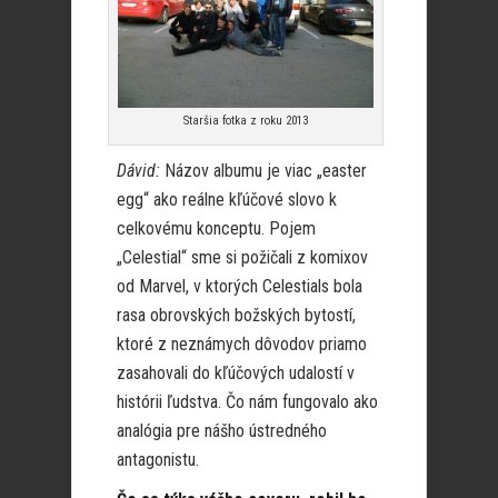
Staršia fotka z roku 2013
Dávid:
Názov albumu je viac „easter
egg“ ako reálne kľúčové slovo k
celkovému konceptu. Pojem
„Celestial“ sme si požičali z komixov
od Marvel, v ktorých Celestials bola
rasa obrovských božských bytostí,
ktoré z neznámych dôvodov priamo
zasahovali do kľúčových udalostí v
histórii ľudstva. Čo nám fungovalo ako
analógia pre nášho ústredného
antagonistu.