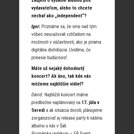
záujem o vydanie albumu pod
vydavateľom, alebo to chcete
nechať ako „independent“?
Igor:
Priznáme sa, že sme nad tým
vôbec neuvažovali vzhľadom na
možnosti v súčastnosti, ako je priama
digitálna distribúcia. Uvidíme, čo
prinesie budúcnosť.
Máte už nejaký dohodnutý
koncert? Ak áno, tak kde vás
môžeme najbližšie vidieť?
Dávid:
Najbližší koncert máme
predbežne naplánovaný na
17. júla v
Seredi
a ak situácia dovolí, plánujeme
zorganizovať aj release party k nášmu
albumu u nás v Šali.
Poznámka redakcie – FB Event: