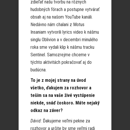
zdieľať našu tvorbu na rôznych
hudobných fórach a postupne vytvárať
obsah aj na našom YouTube kanáli.
Nedávno nám chalani z Motus
Insaniam vytvorili lyrics video k nášmu
singlu Oblivion a v decembri minulého
roka sme vydali klip k nášmu tracku
Sentinel. Samozrejme chceme v
týchto aktivitách pokračovať aj do
budúcna.
To je z mojej strany na úvod
všetko, ďakujem za rozhovor a
teším sa na vaše živé vystúpenie
niekde, snáď čoskoro. Máte nejaký
odkaz na záver?
Dávid:
Ďakujeme veľmi pekne za
rozhovor a určite by sme veľmi radi