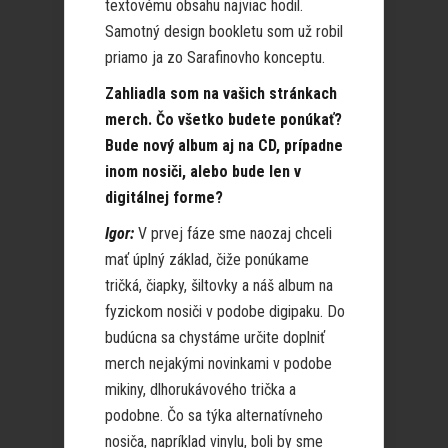
textovému obsahu najviac hodil.
Samotný design bookletu som už robil
priamo ja zo Sarafinovho konceptu.
Zahliadla som na vašich stránkach
merch. Čo všetko budete ponúkať?
Bude nový album aj na CD, prípadne
inom nosiči, alebo bude len v
digitálnej forme?
Igor:
V prvej fáze sme naozaj chceli
mať úplný základ, čiže ponúkame
tričká, čiapky, šiltovky a náš album na
fyzickom nosiči v podobe digipaku. Do
budúcna sa chystáme určite doplniť
merch nejakými novinkami v podobe
mikiny, dlhorukávového trička a
podobne. Čo sa týka alternatívneho
nosiča, napríklad vinylu, boli by sme