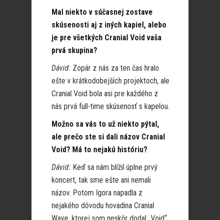
Mal niekto v súčasnej zostave
skúsenosti aj z iných kapiel, alebo
je pre všetkých Cranial Void vaša
prvá skupina?
Dávid:
Zopár z nás za ten čas hralo
ešte v krátkodobejších projektoch, ale
Cranial Void bola asi pre každého z
nás prvá full-time skúsenosť s kapelou.
Možno sa vás to už niekto pýtal,
ale prečo ste si dali názov Cranial
Void? Má to nejakú históriu?
Dávid:
Keď sa nám blížil úplne prvý
koncert, tak sme ešte ani nemali
názov. Potom Igora napadla z
nejakého dôvodu hovadina Cranial
Wave, ktorej som neskôr dodal „Void“