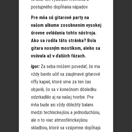
postupného dopĺňania nápadov.
Pre mňa sú gitarové party na
vašom albume zosobnením vysokej
úrovne ovládania tohto nástroja.
Ako sa rodila táto stránka? Bola
gitara nosným mostíkom, alebo sa
vsúvala až v ďalších fázach.
Igor:
Za seba môžem povedať, že ma
vždy bavilo učiť sa zaujímavé gitarové
riffy kapiel, ktoré sme za ten čas
objavili, čo sa v konečnom dôsledku
odzrkadlilo aj na našej tvorbe. Pre
mňa bude asi vždy dôležitý balans
medzi technickejšou a jednoduchšou,
ale o to viac atmosférickejšiou
skladbou, ktoré sa vzájomne dopĺňajú.