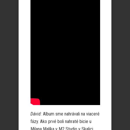
Dávid:
Album sme nahrávali na viaceré
fázy. Ako prvé boli nahraté bicie u
Milana Malíka v M2 Studio v Skalici.