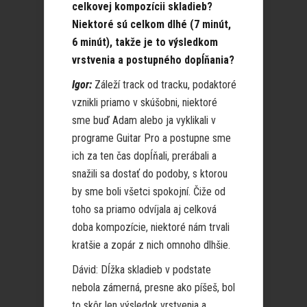
celkovej kompozícii skladieb?
Niektoré sú celkom dlhé (7 minút,
6 minút), takže je to výsledkom
vrstvenia a postupného dopĺňania?
Igor:
Záleží track od tracku, podaktoré
vznikli priamo v skúšobni, niektoré
sme buď Adam alebo ja vyklikali v
programe Guitar Pro a postupne sme
ich za ten čas dopĺňali, prerábali a
snažili sa dostať do podoby, s ktorou
by sme boli všetci spokojní. Čiže od
toho sa priamo odvíjala aj celková
doba kompozície, niektoré nám trvali
kratšie a zopár z nich omnoho dlhšie.
Dávid: Dĺžka skladieb v podstate
nebola zámerná, presne ako píšeš, bol
to skôr len výsledok vrstvenia a