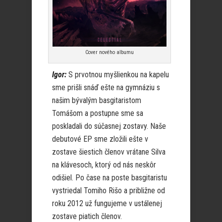
Cover nového albumu
Igor:
S prvotnou myšlienkou na kapelu
sme prišli snáď ešte na gymnáziu s
našim bývalým basgitaristom
Tomášom a postupne sme sa
poskladali do súčasnej zostavy. Naše
debutové EP sme zložili ešte v
zostave šiestich členov vrátane Silva
na klávesoch, ktorý od nás neskôr
odišiel. Po čase na poste basgitaristu
vystriedal Tomiho Rišo a približne od
roku 2012 už fungujeme v ustálenej
zostave piatich členov.