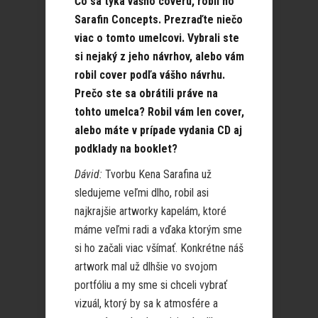
Čo sa týka vášho coveru, robil ho
Sarafin Concepts. Prezraďte niečo
viac o tomto umelcovi. Vybrali ste
si nejaký z jeho návrhov, alebo vám
robil cover podľa vášho návrhu.
Prečo ste sa obrátili práve na
tohto umelca? Robil vám len cover,
alebo máte v prípade vydania CD aj
podklady na booklet?
Dávid:
Tvorbu Kena Sarafina už
sledujeme veľmi dlho, robil asi
najkrajšie artworky kapelám, ktoré
máme veľmi radi a vďaka ktorým sme
si ho začali viac všímať. Konkrétne náš
artwork mal už dlhšie vo svojom
portfóliu a my sme si chceli vybrať
vizuál, ktorý by sa k atmosfére a