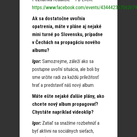
https://www.facebook.com/events/43444235756207
Ak sa dostatočne uvoľnia
opatrenia, máte v pláne aj nejaké
mini turné po Slovensku, prípadne
v Čechách na propagáciu nového
albumu?
Igor:
Samozrejme, záleží ako sa
postupne uvoľní situácia, ale boli by
sme určite radi za každú príležitosť
hrať a predstaviť náš nový album.
Máte ešte nejaké ďalšie plány, ako
chcete nový album propagovať?
Chystáte napríklad videoklip?
Igor:
Zatiaľ sa snažíme rozbehnúť a
byť aktívni na sociálnych sieťach,