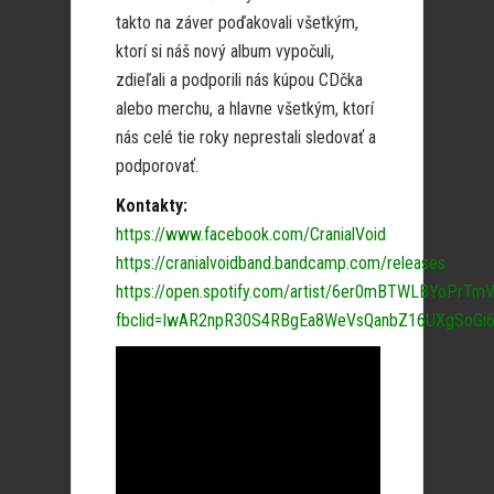
takto na záver poďakovali všetkým,
ktorí si náš nový album vypočuli,
zdieľali a podporili nás kúpou CDčka
alebo merchu, a hlavne všetkým, ktorí
nás celé tie roky neprestali sledovať a
podporovať.
Kontakty:
https://www.facebook.com/CranialVoid
https://cranialvoidband.bandcamp.com/releases
https://open.spotify.com/artist/6er0mBTWLBYoPrTm
fbclid=IwAR2npR30S4RBgEa8WeVsQanbZ16UXgSoGi