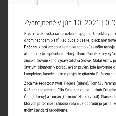
Zverejnené v jún 10, 2021 |
0 
Pivo a tvrdá hudba sú nerozlučne spojené. U niektorých 
o tom nechcem písať. Reč bude o českej black metalove
Pačess
, ktorá uchopila tematiku tohto kúzelného nápoja
akademickým spôsobom. Nový album Poupě, ktorý vyšie
značke slovenského vydavateľstva Slovak Metal Army, je
štvrtým albumom v poradí, avšak prvým, kde hovoríme o
kompletnej kapele, a nie o projekte gitaristu Pačessa s h
Začnime teda zostavou: Pačess (gitara), Tomáš „Paramb
Řeřucha (basgitara), Filip Smetana (bicie), Jakub Fritsche 
Čed (klávesy) a Tomáš „Chymus“ Hanzl (vokál). Skúsení h
ktorých prítomnosť sľubuje veľa a už dopredu je jasné, 
určitý štandard nepôjdeme.