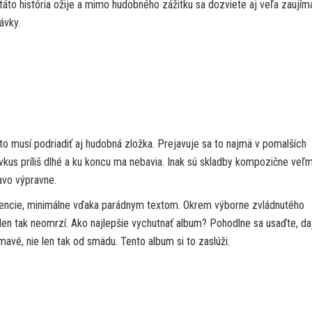
táto história ožije a mimo hudobného zážitku sa dozviete aj veľa zaují
ávky.
to musí podriadiť aj hudobná zložka. Prejavuje sa to najmä v pomalších
vkus príliš dlhé a ku koncu ma nebavia. Inak sú skladby kompozične veľm
avo výpravne.
kurencie, minimálne vďaka parádnym textom. Okrem výborne zvládnutého
 len tak neomrzí. Ako najlepšie vychutnať album? Pohodlne sa usaďte, daj
mavé, nie len tak od smädu. Tento album si to zaslúži.