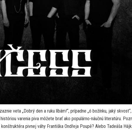
znie veta „Dobrý den a ruku líbám!“, prípadne „ó božínku, jaký skvost“,
históriou varenia piva môžete brať ako populárno-náučnú literatúru. Poz
a konštruktéra pivnej váhy Františka Ondřeja Poupě? Alebo Tadeáša Háj