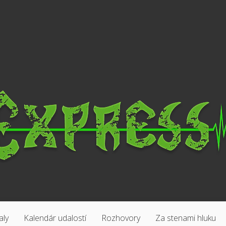
aly
Kalendár udalostí
Rozhovory
Za stenami hluku