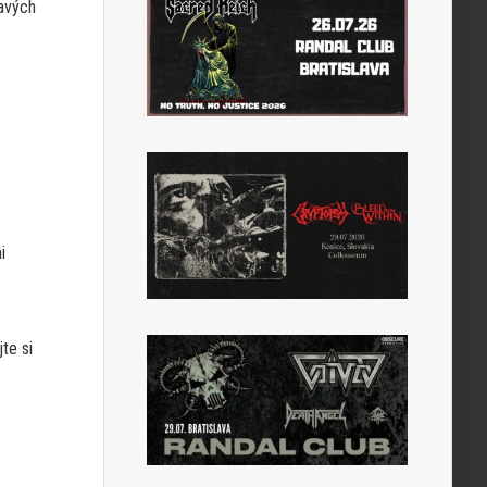
mavých
i
te si