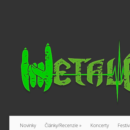
Novinky
Články/Recenzie
»
Koncerty
Festiv