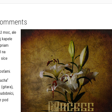
Comments
až moc, ale
j kapele
 priam
l na
 síce
osťami.
ucha“
(gitara),
udobníci,
že pod