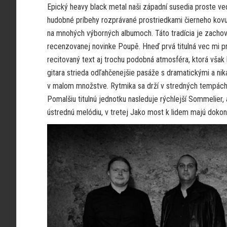
Epický heavy black metal naši západní susedia proste ve
hudobné príbehy rozprávané prostriedkami čierneho kov
na mnohých výborných albumoch. Táto tradícia je zachov
recenzovanej novinke Poupě. Hneď prvá titulná vec mi 
recitovaný text aj trochu podobná atmosféra, ktorá však 
gitara strieda odľahčenejšie pasáže s dramatickými a ni
v malom množstve. Rytmika sa drží v stredných tempách s
Pomalšiu titulnú jednotku nasleduje rýchlejší Sommelier, 
ústrednú melódiu, v tretej Jako most k lidem majú doko