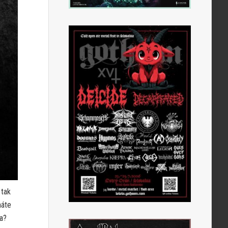
 tak
náte
ka?