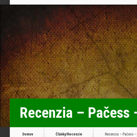
Recenzia – Pačess 
Domov
Články/Recenzie
Recenzia – Pačess – 