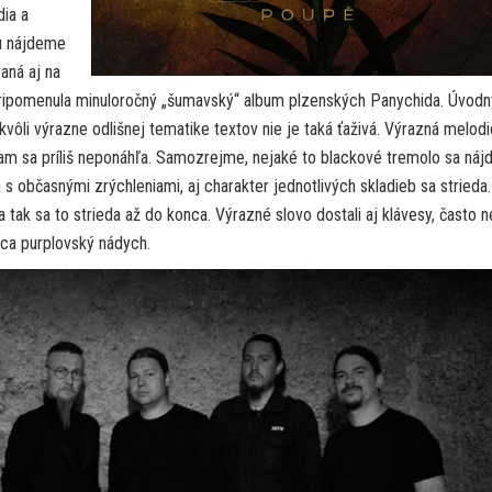
dia a
u nájdeme
aná aj na
pripomenula minuloročný „šumavský“ album plzenských Panychida. Úvodn
kvôli výrazne odlišnej tematike textov nie je taká ťaživá. Výrazná melod
kam sa príliš neponáhľa. Samozrejme, nejaké to blackové tremolo sa nájd
 občasnými zrýchleniami, aj charakter jednotlivých skladieb sa strieda.
a tak sa to strieda až do konca. Výrazné slovo dostali aj klávesy, často 
nca purplovský nádych.