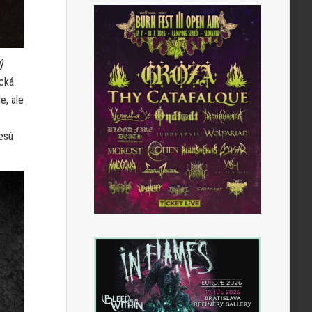
ý
ická
e, ale
nesú