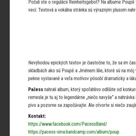
Počuli ste o regulácii Reinheitsgebot? Na albume Poupě 
vecí. Textová a vokálna stránka sú výrazným plusom nahr
Nevýhodou epických textov je čiastočne to, že sa im čas
skladbách ako sú Poupě a Jménem lilie, ktoré sú na môj 
pekne vystavané a veľa motívov pôsobí dramaticky a lák
Pačess
nahrali album, ktorý spoľahlivo odlíšite od kon
remesla je tu aj to legendárne „niečo navyše“ a nahrávka
pivo a pozorne sa započúvajte. Ale otvorte si niečo zaují
Kontakt:
https://www.facebook.com/PacessBand/
https://pacess-sma.bandcamp.com/album/poup