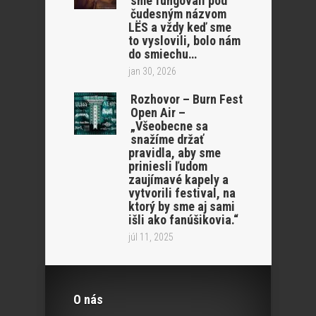
sme fungovali pod
čudesným názvom
LËS a vždy keď sme
to vyslovili, bolo nám
do smiechu…
jan 30, 2026
Rozhovor – Burn Fest
Open Air –
„Všeobecne sa
snažíme držať
pravidla, aby sme
priniesli ľudom
zaujímavé kapely a
vytvorili festival, na
ktorý by sme aj sami
išli ako fanúšikovia.“
júl 11, 2025
O nás