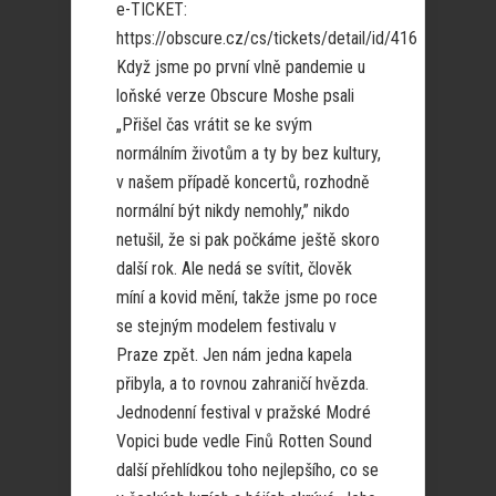
e-TICKET:
https://obscure.cz/cs/tickets/detail/id/416
Když jsme po první vlně pandemie u
loňské verze Obscure Moshe psali
„Přišel čas vrátit se ke svým
normálním životům a ty by bez kultury,
v našem případě koncertů, rozhodně
normální být nikdy nemohly,” nikdo
netušil, že si pak počkáme ještě skoro
další rok. Ale nedá se svítit, člověk
míní a kovid mění, takže jsme po roce
se stejným modelem festivalu v
Praze zpět. Jen nám jedna kapela
přibyla, a to rovnou zahraničí hvězda.
Jednodenní festival v pražské Modré
Vopici bude vedle Finů Rotten Sound
další přehlídkou toho nejlepšího, co se