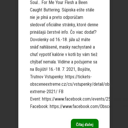
Soul… For Me Your Flesh a Been
Caught Buttering. Súpiska ešte stále
nie je plná a preto odporúčam
sledovať oficiálne stránky, ktoré denne
prinášajú čerstvé info. Čo viac dodať?
Dovolenky od 16.-18. júla už máte
snáď nahlásené, masky nachystané a
chuť vypotiť kalórie v kotli by vám tiež
chýbať nemala. Vidíme a počujeme sa
na Bojišti! 16.-18. 7. 2021, Bojište,
Trutnov Vstupenky: https://tickets-
obsceneextreme.cz/cs/vstupenky/detail/obscene-
extreme-2021/ FB
Event: https://www.facebook.com/events/25606940
Facebook: https://www.facebook.com/ObsceneExtremeF
Čítaj ďalej