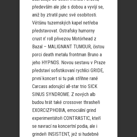
především ale jde s dobou a vyvíjí se,
aniž by ztratil punc své osobitosti.
Většinu tuzemských kapel netřeba
představovat. Ostrafsky humorny
crust n’ roll přivezou Motörhead z
Bazal – MALIGNANT TUMOUR, čistou
porci death metalu frontman Bruno a
jeho HYPNOS. Novou sestavu v Praze
představí sofistikovaní rychlíci GRIDE,
první koncert si tu pak střihne rané
Carcass adorující all-star trio SICK
SINUS SYNDROME. Z nových alb
budou hrát také crossover thrasheři
EXORCIZPHOBIA, emociální grind
experimentátoři CONTRASTIC, kteří
se navrací na koncertní podia, ale i
grindeři INSISTENT, jež si hudebně