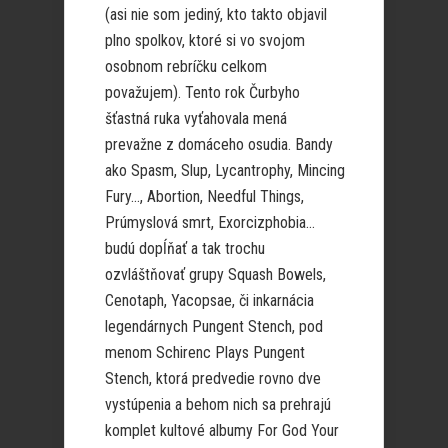
(asi nie som jediný, kto takto objavil
plno spolkov, ktoré si vo svojom
osobnom rebríčku celkom
považujem). Tento rok Čurbyho
šťastná ruka vyťahovala mená
prevažne z domáceho osudia. Bandy
ako Spasm, Slup, Lycantrophy, Mincing
Fury…, Abortion, Needful Things,
Prúmyslová smrt, Exorcizphobia…
budú dopĺňať a tak trochu
ozvláštňovať grupy Squash Bowels,
Cenotaph, Yacopsae, či inkarnácia
legendárnych Pungent Stench, pod
menom Schirenc Plays Pungent
Stench, ktorá predvedie rovno dve
vystúpenia a behom nich sa prehrajú
komplet kultové albumy For God Your