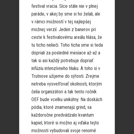
festival vracia. Síce stále nie v plnej
paráde, v akej by sme si ho želali, ale
v rámci možností v tej najlepšej
možnej verzií. Jeden z banerov pri
ceste k festivalovému areálu hlása, že
tu ticho nelieči. Toho ticha sme si teda
dopriali za posledné mesiace až-až a
tak si asi každý potrebuje dopriať
infúziu intenzívneho hluku. A toho si v
Trutnove užijeme do sýtosti. Zrejme
netreba vysvetľovať okolnosti, ktorým
čelia organizátori a tak tento ročník
OEF bude vcelku unikátny. Na doskách
pódia, ktoré znamenajú grind, sa
každoročne predvádzalo kvantum
kapiel, ktoré si možno aj vďaka tejto
možnosti vybudovali svoje renomé