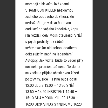
nezadají s hlavními hvězdami.
SHAMPOON KILLER nezklamou
žádného poctivého deathera, ale
nedrážděte je v davu čerstvou
ondulací od vašeho kadeřníka, kopu
ran rozdá i celý Mosh otevírající SNĚŤ
s jejich prohnilým a řádně
seštelovaným old school deathem
odkazujícím např. na legendární
Autopsy. Jak vidíte, bude to večer plný
novinek i premiér, tož neseďte doma
na zadku a přijďte uhasit svou žízeň
po živý muzice – lístků bude dost!
12:00 doors 13:00 – 13:30 SNĚŤ
13:50 – 14:20 INSISTENT 14:40 –
15:10 SHAMPOON KILLER 15:30 –
16:00 SICK SINUS SYNDROME 16:20