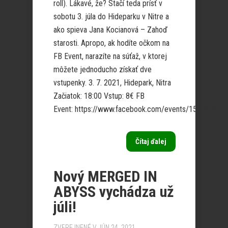
roll). Lákavé, že? Stačí teda prísť v
sobotu 3. júla do Hideparku v Nitre a
ako spieva Jana Kocianová – Zahoď
starosti. Apropo, ak hodíte očkom na
FB Event, narazíte na súťaž, v ktorej
môžete jednoducho získať dve
vstupenky. 3. 7. 2021, Hidepark, Nitra
Začiatok: 18:00 Vstup: 8€ FB
Event: https://www.facebook.com/events/1533030501
Čítaj ďalej
Nový MERGED IN
ABYSS vychádza už
júli!
ZVEREJNENÉ V JÚN 24, 2021