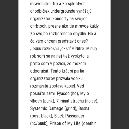
mravenisko. No a zo spletitých
chodbičiek undergroundu vynášajú
organizátori koncerty na svojich
chrbtoch, presne ako tie mravce kukly
zo svojho rozboreného obydlia. No a
čo vám chcem predstaviť dnes?
Jednu rozkošnú „ekšn“ v Nitre. Minulý
rok som sa na nej tiež vyskytol a
preto som v pozícií, že môžem
odporúčať. Tento krát si partia
organizátorov prizvala vcelku
rozmanitú zostavu kapiel. Veď
posúďte sami: Fyasco (hc), My o
vlkoch (punk), 7 minút strachu (noise),
Systemic Damage (grind), Besna
(post-black), Black Passenger
(hc/punk), Prison of My Life (death n