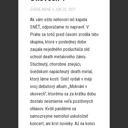
ZVEREJNENÉ V JÚN 20, 2021
Ak vám ešte nehovorí nič kapela
SNĚŤ, odporúčame to napraviť. V
Prahe sa totiž pred časom zrodila táto
skupina, ktorá v poslednej dobe
zaujala nejedného poslucháča old
school death metalového žánru.
Stuchnutý, chorobne znejúci,
švédskom napáchnutý death metal,
ktorý láme kosti. Sněť vydali v máji
svoj debutový album „Mokvání v
okovech“, ktorému sa za krátku dobu
dostalo nesmierne veľa pozitívnych
ohlasov. Kvôli pandémii sa
samozrejme nemohol uskutočniť
koncert, ani krst novinky. Až na konci