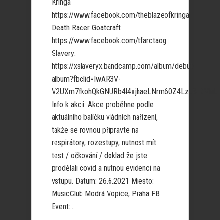
Kringa
https://www.facebook.com/theblazeofkringa
Death Racer Goatcraft
https://www.facebook.com/tfarctaog
Slavery:
https://xslaveryx.bandcamp.com/album/debut-
album?fbclid=IwAR3V-
V2UXm7fkohQkGNURb4l4xjhaeLNrm60Z4LzX8iRlVMu
Info k akcii: Akce proběhne podle
aktuálního balíčku vládních nařízení,
takže se rovnou připravte na
respirátory, rozestupy, nutnost mít
test / očkování / doklad že jste
prodělali covid a nutnou evidenci na
vstupu. Dátum: 26.6.2021 Miesto:
MusicClub Modrá Vopice, Praha FB
Event:...