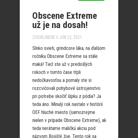
Obscene Extreme
už je na dosah!
ZVEREJNENÉ V JÚN 22, 2021
Slnko svieti, grindcore láka, na ďalšom
ročníku Obscene Extreme sa stále
maká! Tiež ste už v predošlých
rokoch v tomto čase tŕpli
nedočkavosťou a pomaly ste si
rozcvičovali pohybové ústrojenstvo
pri potrebe skočiť šípku z pódia? Ja
teda áno. Minulý rok nastalo v histórií
OEF hluché miesto (samozrejme
nielen v prípade Obscene Extreme), ak
teda nerátame maličkú akciu pod
názvom Bojiště žije. Tento rok sa