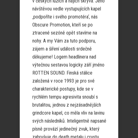
v českých luzích a hájích skrývá. Jeho
návštěvou vedle vystupujících kapel
‚podpoříte i svého promotéra‘, nás
Obscure Promotion, kteří se po
ztracené sezóně opět stavíme na
nohy. A my Vám za tuto podporu,
zájem a šíření události srdečně
děkujeme! Logem headlinera nad
výtečnou sestavou logicky září jméno
ROTTEN SOUND. Finská stálice
založená v roce 1993 je pro své
charakterické postupy, kde se v
rychlém tempu agresivita snoubí s
brutalitou, jednou z nejzásadnějších
grindcore kapel, co měla vliv na lavinu
svých následníků. Inteligentně napsané
písně provází jedinečný zvuk, který
zabrušuje do death metalu i crustu,