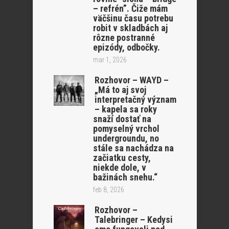
– refrén”. Čiže mám
väčšinu času potrebu
robit v skladbách aj
rôzne postranné
epizódy, odbočky.
mar 1, 2026
Rozhovor – WAYD –
„Má to aj svoj
interpretačný význam
– kapela sa roky
snaží dostať na
pomyselný vrchol
undergroundu, no
stále sa nachádza na
začiatku cesty,
niekde dole, v
bažinách snehu.“
feb 8, 2026
Rozhovor –
Talebringer – Kedysi