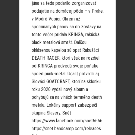
júna sa teda podarilo zorganizovať
podujatie na domácej pôde – v Prahe,
v Modré Vopici. Okrem už
spomínaných pánov sa do zostavy na
tento večer pridala KRINGA, rakúska
black metalová smršť. Ďalšou
ohlásenou kapelou sú opäť Rakušáci
DEATH RACER, ktorí však na rozdiel
od KRINGA predvedú svoje poňatie
speed punk-metal. Účasť potvrdili aj
Slováci GOATCRAFT, ktorí na sklonku
roku 2020 vydali nový album a
pohybujú sa na vlnách temného death
metalu. Lokálny support zabezpečí
skupina Slavery. Sněť
https://www.facebook.com/snet6666
https://snet.bandcamp.com/releases