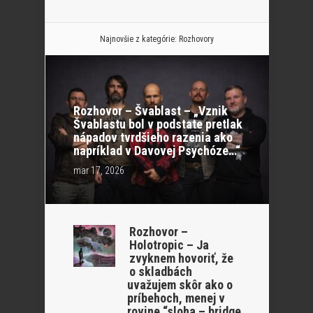
Najnovšie z kategórie:
Rozhovory
Rozhovor – Švablast – „Vznik
Švablastu bol v podstate pretlak
nápadov tvrdšieho razenia ako
napríklad v Davovej Psychóze…“
mar 17, 2026
Rozhovor –
Holotropic – Ja
zvyknem hovoriť, že
o skladbách
uvažujem skôr ako o
príbehoch, menej v
rovine “sloha – bridge