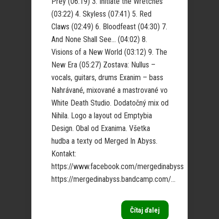
Prey (06:19) 3. Initiate the Wretches
(03:22) 4. Skyless (07:41) 5. Red
Claws (02:49) 6. Bloodfeast (04:30) 7.
And None Shall See… (04:02) 8.
Visions of a New World (03:12) 9. The
New Era (05:27) Zostava: Nullus –
vocals, guitars, drums Exanim – bass
Nahrávané, mixované a mastrované vo
White Death Studio. Dodatočný mix od
Nihila. Logo a layout od Emptybia
Design. Obal od Exanima. Všetka
hudba a texty od Merged In Abyss.
Kontakt:
https://www.facebook.com/mergedinabyss
https://mergedinabyss.bandcamp.com/...
Čítaj ďalej