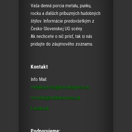
Vaša denná porcia metalu, punku,
rocku a ďalších príbuzných hudobných
štýlov. Informácie predovšetkým z
Česko-Slovenskej UG scény.
Ak nechcete o nič prísť, tak si nás
pridajte do záujmového zoznamu.
Kontakt
Info Mail:
metalexpress@metalexpress.sk
mrtvolka@metalexpress.sk
Facebook
Podporujeme: