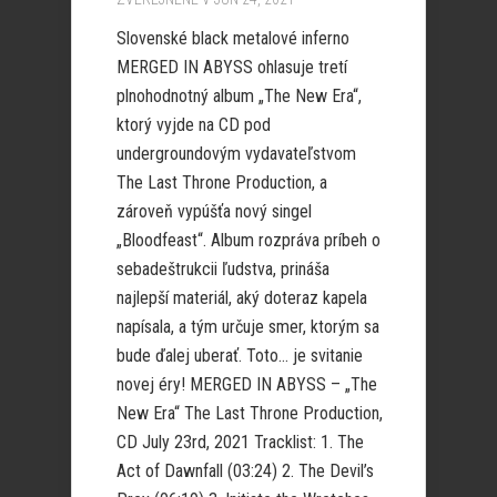
Slovenské black metalové inferno
MERGED IN ABYSS ohlasuje tretí
plnohodnotný album „The New Era“,
ktorý vyjde na CD pod
undergroundovým vydavateľstvom
The Last Throne Production, a
zároveň vypúšťa nový singel
„Bloodfeast“. Album rozpráva príbeh o
sebadeštrukcii ľudstva, prináša
najlepší materiál, aký doteraz kapela
napísala, a tým určuje smer, ktorým sa
bude ďalej uberať. Toto… je svitanie
novej éry! MERGED IN ABYSS – „The
New Era“ The Last Throne Production,
CD July 23rd, 2021 Tracklist: 1. The
Act of Dawnfall (03:24) 2. The Devil’s