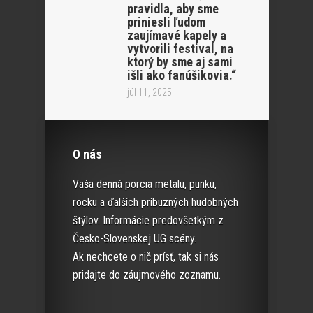
pravidla, aby sme
priniesli ľudom
zaujímavé kapely a
vytvorili festival, na
ktorý by sme aj sami
išli ako fanúšikovia.“
júl 11, 2025
O nás
Vaša denná porcia metalu, punku,
rocku a ďalších príbuzných hudobných
štýlov. Informácie predovšetkým z
Česko-Slovenskej UG scény.
Ak nechcete o nič prísť, tak si nás
pridajte do záujmového zoznamu.