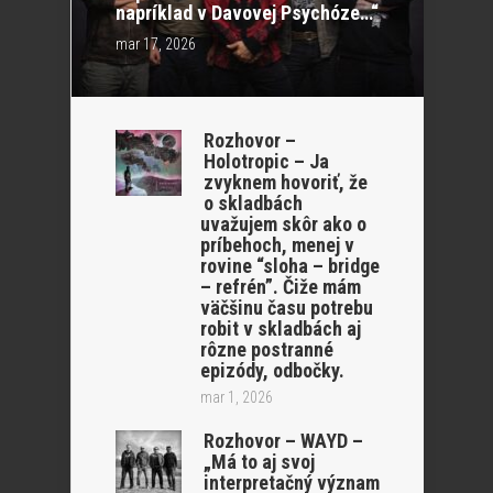
napríklad v Davovej Psychóze…“
mar 17, 2026
Rozhovor –
Holotropic – Ja
zvyknem hovoriť, že
o skladbách
uvažujem skôr ako o
príbehoch, menej v
rovine “sloha – bridge
– refrén”. Čiže mám
väčšinu času potrebu
robit v skladbách aj
rôzne postranné
epizódy, odbočky.
mar 1, 2026
Rozhovor – WAYD –
„Má to aj svoj
interpretačný význam