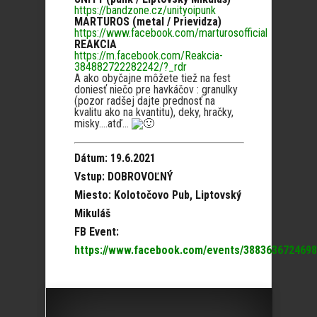
https://bandzone.cz/unityoipunk
MARTUROS (metal / Prievidza)
https://www.facebook.com/marturosofficial
REAKCIA
https://m.facebook.com/Reakcia-
384882722282242/?_rdr
A ako obyčajne môžete tiež na fest
doniesť niečo pre havkáčov : granulky
(pozor radšej dajte prednosť na
kvalitu ako na kvantitu), deky, hračky,
misky….atď…
Dátum: 19.6.2021
Vstup: DOBROVOĽNÝ
Miesto: Kolotočovo Pub, Liptovský
Mikuláš
FB Event:
https://www.facebook.com/events/388363672469