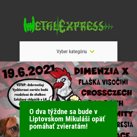
Vyber kategóriu
O dva týždne sa bude v
Liptovskom Mikuláši opäť
pomáhať zvieratám!