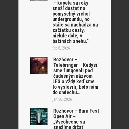
– kapela sa roky
snaží dostať na
pomyselný vrchol
undergroundu, no
stále sa nachádza na
začiatku cesty,
niekde dole, v
bažinách snehu.“
feb 8, 2026
Rozhovor –
Talebringer – Kedysi
sme fungovali pod
čudesným názvom
LËS a vždy keď sme
to vyslovili, bolo nám
do smiechu…
jan 30, 2026
Rozhovor – Burn Fest
Open Air –
„Všeobecne sa
snažíme držať