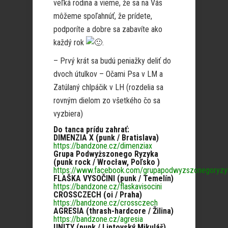
veľká rodina a vieme, že sa na Vás
môžeme spoľahnúť, že prídete,
podporíte a dobre sa zabavíte ako
každý rok
.
– Prvý krát sa budú peniažky deliť do
dvoch útulkov – Očami Psa v LM a
Zatúlaný chlpáčik v LH (rozdelia sa
rovným dielom zo všetkého čo sa
vyzbiera)
Do tanca prídu zahrať:
DIMENZIA X (punk / Bratislava)
https://bandzone.cz/dimenziax
Grupa Podwyższonego Ryzyka
(punk rock / Wrocław, Poľsko )
https://www.facebook.com/grupapodwyzszonegoryzy
FLAŠKA VYSOČINI (punk / Temelín)
https://bandzone.cz/flaskavisocini
CROSSCZECH (oi / Praha)
https://bandzone.cz/crossczech
AGRESIA (thrash-hardcore / Žilina)
https://bandzone.cz/agresia
UNITY (punk / Liptovský Mikuláš)