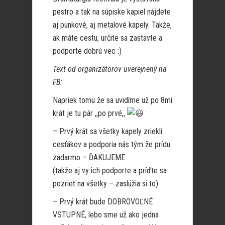
pestro a tak na súpiske kapiel nájdete
aj punkové, aj metalové kapely. Takže,
ak máte cestu, určite sa zastavte a
podporte dobrú vec :)
Text od organizátorov uverejnený na
FB:
Napriek tomu že sa uvidíme už po 8mi
krát je tu pár ,,po prvé,,
– Prvý krát sa všetky kapely zriekli
cesťákov a podporia nás tým že prídu
zadarmo – ĎAKUJEME
(takže aj vy ich podporte a príďte sa
pozrieť na všetky – zaslúžia si to)
– Prvý krát bude DOBROVOĽNÉ
VSTUPNÉ, lebo sme už ako jedna