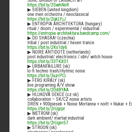
Sonic division of LAIBACH art
https://bit.ly/2SwhNnR
▶︎
SIEBEN (united kingdom)
one men orchestra / neoclassical
https://bit.ly/2qkLYjJ
▶︎
ENTRÓPIA ARCHITEKTÚRA (hungary)
ritual / doom / experimental / industrial
https://entropia-architektura.bandcamp.com/
▶︎
DO SHASKA! (czechia)
tribal / post industrial / hexen trance
https://bit.ly/2Ks1dy6
▶︎
NOIRE ANTIDOTE (netherlands)
post industrial/ electronics / idm/ witch house
https://bit.ly/33TKXO1
▶︎
URBANFAILURE (sk)
lo-fi techno trash/rhytmic noise
https://bit.ly/3uzrPCi
▶︎
FERO KIRÁLY (sk)
live programing A/V show
https://bit.ly/2OdBYAA
▶︎
HLUKOVÁ SEKCE (cz-sk)
collaboration – SK/CZ noise artists
DRÉN + 900piesek + Noise Mortanna + noitt + hlukar + 
https://bit.ly/2rUgrpr
▶︎
METROM (sk)
dark ambient/ martial industrial
https://bit.ly/2rUgm57
▶︎
STROON (sk)