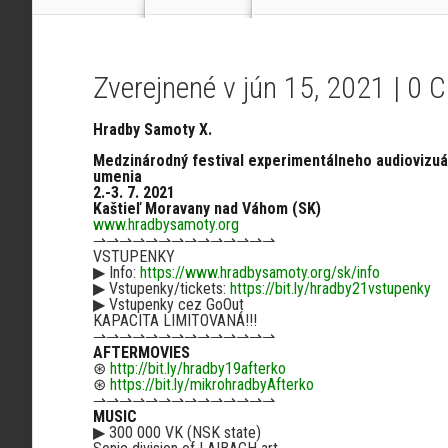
Zverejnené v jún 15, 2021 |
0 
Hradby Samoty X.
Medzinárodný festival experimentálneho audiovizu
umenia
2.-3. 7. 2021
Kaštieľ Moravany nad Váhom (SK)
www.hradbysamoty.org
⇀⇀⇀⇀⇀⇀⇀⇀⇀⇀⇀⇀⇀⇀
VSTUPENKY
▶︎
Info:
https://www.hradbysamoty.org/sk/info
▶︎
Vstupenky/tickets:
https://bit.ly/hradby21vstupenky
▶︎
Vstupenky cez GoOut
KAPACITA LIMITOVANÁ!!!
⇀⇀⇀⇀⇀⇀⇀⇀⇀⇀⇀⇀⇀⇀
AFTERMOVIES
⊛
http://bit.ly/hradby19afterko
⊛
https://bit.ly/mikrohradbyAfterko
⇀⇀⇀⇀⇀⇀⇀⇀⇀⇀⇀⇀⇀⇀
MUSIC
▶︎
300 000 VK (NSK state)