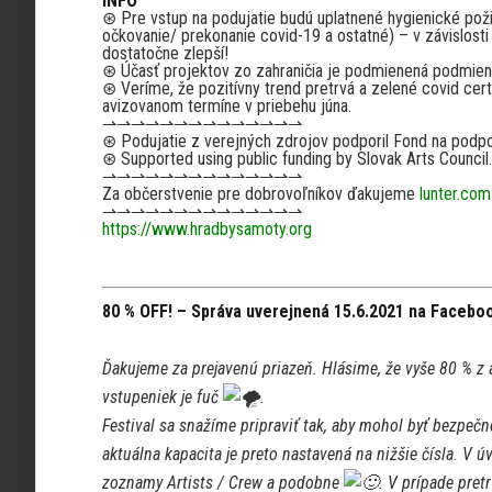
INFO
⊛ Pre vstup na podujatie budú uplatnené hygienické poži
očkovanie/ prekonanie covid-19 a ostatné) – v závislost
dostatočne zlepší!
⊛ Účasť projektov zo zahraničia je podmienená podmienka
⊛ Veríme, že pozitívny trend pretrvá a zelené covid ce
avizovanom termíne v priebehu júna.
⇀⇀⇀⇀⇀⇀⇀⇀⇀⇀⇀⇀⇀⇀
⊛ Podujatie z verejných zdrojov podporil Fond na podpor
⊛ Supported using public funding by Slovak Arts Council.
⇀⇀⇀⇀⇀⇀⇀⇀⇀⇀⇀⇀⇀⇀
Za občerstvenie pre dobrovoľníkov ďakujeme
lunter.com
⇀⇀⇀⇀⇀⇀⇀⇀⇀⇀⇀⇀⇀⇀
https://www.hradbysamoty.org
80 % OFF! – Správa uverejnená 15.6.2021 na Facebo
Ďakujeme za prejavenú priazeň. Hlásime, že vyše 80 % z 
vstupeniek je fuč
.
Festival sa snažíme pripraviť tak, aby mohol byť bezpečn
aktuálna kapacita je preto nastavená na nižšie čísla. V 
zoznamy Artists / Crew a podobne
. V prípade pret