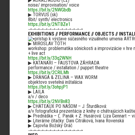
▶︎
AURAL/AUDIO (cz)
noise/ improvisation/ voice
https://bit.ly/2NWGbdb
▶︎
TORVUS (sk)
8bit/ synth/ electronics
https://bit.ly/2NTBZe1
⇀⇀⇀⇀⇀⇀⇀⇀⇀⇀⇀⇀⇀⇀
EXHIBITIONS // PERFORMANCE // OBJECTS // INSTAL
prístup k výstave súčasného vizuálneho umenia A
▶︎
MIROSLAV TÓTH
workshop: problematika sónickosti a improvizácie v hre n
+ live act
https://bit.ly/33q2WNH
▶︎
KATANARI – FAUSTOVA ZÁHRADA
performance / installation / puppet theatre
https://bit.ly/2CRlLMh
▶︎
DRANGA & ZELINA – WAX WORM
objektovo svetelná inštalácia
https://bit.ly/3ohpjP1
▶︎
LAILA
a/v / deco
https://bit.ly/2NVBn83
▶︎
CHATEAUX PO NAŠOM – J. Šturdíková:
a/v fotografická prezentácia z knihy o chátrajúcich kašt
▶︎
Prednáška – Ľ. Panák + Z. Husárová: Liza Gennart – vi
▶︎
Literárne čítačky: Dani Citráková, Ivana Rovenská
▶︎
Čajovňa Božský Oráč
⇀⇀⇀⇀⇀⇀⇀⇀⇀⇀⇀⇀⇀⇀