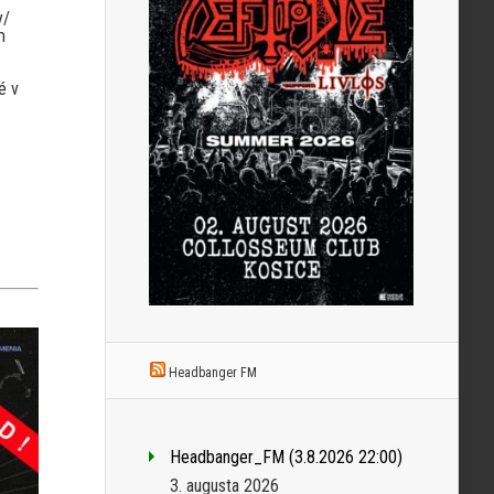
y/
m
é v
Headbanger FM
Headbanger_FM (3.8.2026 22:00)
3. augusta 2026