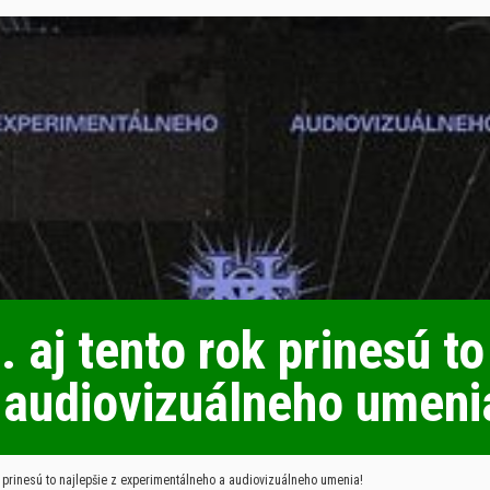
 tento rok prinesú to 
 audiovizuálneho umeni
rinesú to najlepšie z experimentálneho a audiovizuálneho umenia!