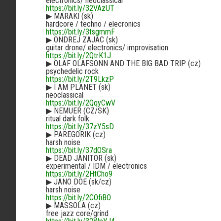
electronics/ neoclassical
https://bit.ly/32VAzUT
▶︎
MARAKI (sk)
hardcore / techno / elecronics
https://bit.ly/3tsgmmF
▶︎
ONDREJ ZAJAC (sk)
guitar drone/ electronics/ improvisation
https://bit.ly/2QtrK1J
▶︎
OLAF OLAFSONN AND THE BIG BAD TRIP (cz)
psychedelic rock
https://bit.ly/2T9LkzP
▶︎
I AM PLANET (sk)
neoclassical
https://bit.ly/2QqyCwV
▶︎
NEMUER (CZ/SK)
ritual dark folk
https://bit.ly/37zY5sD
▶︎
PAREGORIK (cz)
harsh noise
https://bit.ly/37dOSra
▶︎
DEAD JANITOR (sk)
experimental / IDM / electronics
https://bit.ly/2HtCho9
▶︎
JANO DOE (sk/cz)
harsh noise
https://bit.ly/2COfiBO
▶︎
MASSOLA (cz)
free jazz core/grind