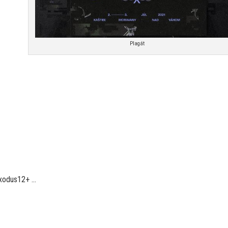
Plagát
Exodus12+ …