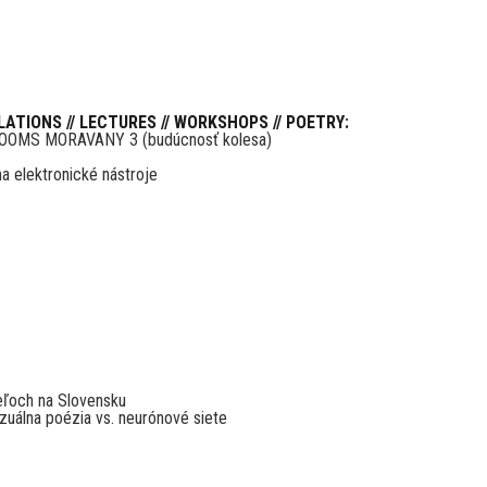
LATIONS // LECTURES // WORKSHOPS // POETRY:
RTROOMS MORAVANY 3 (budúcnosť kolesa)
a elektronické nástroje
ieľoch na Slovensku
zuálna poézia vs. neurónové siete