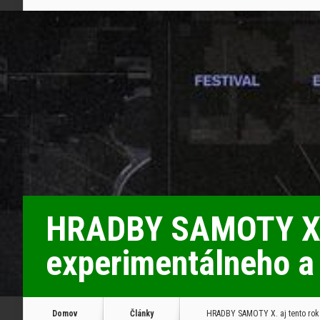
HRADBY SAMOTY X. aj
experimentálneho a
Domov
Články
HRADBY SAMOTY X. aj tento rok p