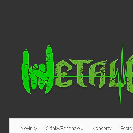
Novinky
Články/Recenzie
»
Koncerty
Festiv