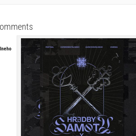
Comments
álneho