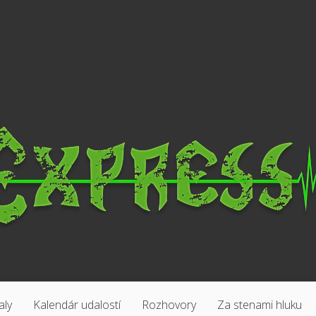
aly
Kalendár udalostí
Rozhovory
Za stenami hluku