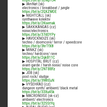
https://bit.ly/32WpYJ4
▶︎
IAmNøt (sk)
electronics / breakbeat / jungle
https://bit.ly/2QXZMOE
▶︎
NIGHTCALL (sk)
synthwave kolektiv
https://bit.ly/2Ksemak
▶︎
SÄKKIKANGAS (cz)
noise/electronics
https://bit.ly/37dOYPy
▶︎
HAVOCKNOIZE (sk)
techno / doomcore/ terror / speedcore
https://bit.ly/3hrTfX8
▶︎
MINKZ (sk)
techno/ hardcore/ rave
https://bit.ly/2qkB11C
▶︎
HOSPITAL BRUT (cz)
avant-garde / harsh noise/ noise core
https://bit.ly/2NTBBfz
▶︎
JÓB (sk)
post rock/ sludge
https://bit.ly/398tEuN
▶︎
VYŠEHRAD (cz)
dungeon synth/ ambient/ black metal
https://bit.ly/33Xu45k
▶︎
MACRONOISE (sk-cz)
ambient/ electronics
https://bit.ly/32SStYq