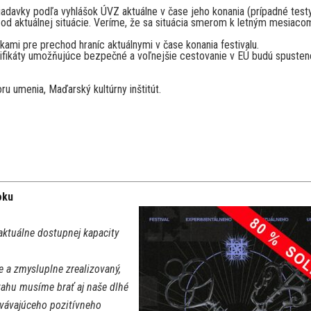
adavky podľa vyhlášok ÚVZ aktuálne v čase jeho konania (prípadné test
i od aktuálnej situácie. Veríme, že sa situácia smerom k letným mesiaco
mi pre prechod hraníc aktuálnymi v čase konania festivalu.
rtifikáty umožňujúce bezpečné a voľnejšie cestovanie v EÚ budú spusten
u umenia, Maďarský kultúrny inštitút.
oku
aktuálne dostupnej kapacity
e a zmysluplne zrealizovaný,
úvahu musíme brať aj naše dlhé
rvávajúceho pozitívneho