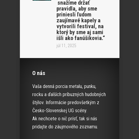
snažíme držať
pravidla, aby sme
priniesli ľudom
zaujímavé kapely a
vytvorili festival, na
ktorý by sme aj sami
išli ako fanúšikovia.“
júl 11, 2025
O nás
Vaša denná porcia metalu, punku,
rocku a ďalších príbuzných hudobných
štýlov. Informácie predovšetkým z
Česko-Slovenskej UG scény.
Ak nechcete o nič prísť, tak si nás
pridajte do záujmového zoznamu.