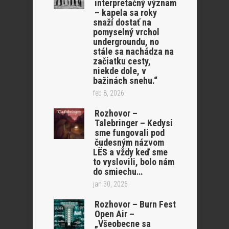
interpretačný význam
– kapela sa roky
snaží dostať na
pomyselný vrchol
undergroundu, no
stále sa nachádza na
začiatku cesty,
niekde dole, v
bažinách snehu.“
feb 8, 2026
Rozhovor –
Talebringer – Kedysi
sme fungovali pod
čudesným názvom
LËS a vždy keď sme
to vyslovili, bolo nám
do smiechu…
jan 30, 2026
Rozhovor – Burn Fest
Open Air –
„Všeobecne sa