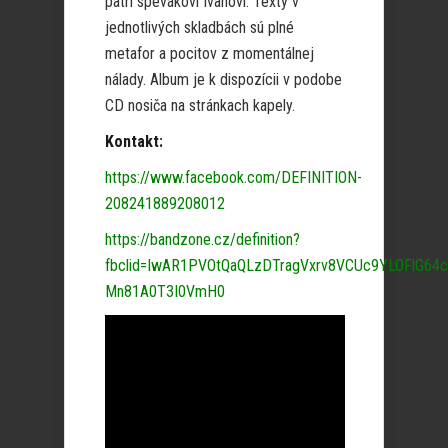
patrí spevákovi Ivanovi. Texty v
jednotlivých skladbách sú plné
metafor a pocitov z momentálnej
nálady. Album je k dispozícii v podobe
CD nosiča na stránkach kapely.
Kontakt:
https://www.facebook.com/DEFINITION-
208241889208012
https://bandzone.cz/definition?
fbclid=IwAR1PVOtQaQLzDTragVxrv8VCUc9YLOFlG64
Mn81A0T3I0VmH0