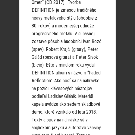
Omen“ (CD 2017). Tvorba
DEFINITION je zmesou tradičného
heavy metalového štýlu (obdobie z
80. rokov) a modernejšej odnože
progresívneho metalu. V súčasnej
zostave pôsobia hudobníci Ivan Bozó
(spev), Róbert Krajči (gitary), Peter
Galád (basová gitara) a Peter Sivok
(bicie). Ešte v minulom roku vydali
DEFINITION album s názvom “Faded
Reflection”. Ako hosť sa na nahrávke
na pozícii klávesových nástrojov
podieľal Ladislav Gilánik. Materiál
kapela uvádza ako sedem skladbové
demo, ktoré vznikalo od leta 2018.
Texty a spev na nahrávke sú v
anglickom jazyku a autorstvo väčšiny