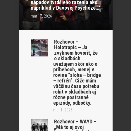
nápadov tvrdšieho razenia ako
napríklad v Davovej Psychóze…“
mar 17, 2026
Rozhovor –
Holotropic – Ja
zvyknem hovoriť, že
o skladbách
uvažujem skôr ako o
príbehoch, menej v
rovine “sloha – bridge
– refrén”. Čiže mám
väčšinu času potrebu
robit v skladbách aj
rôzne postranné
epizódy, odbočky.
mar 1, 2026
Rozhovor – WAYD –
„Má to aj svoj