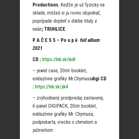
Productions
. Keďže je už fyzicky na
sklade, môžeš si ju rovno objednať,
poprípade doplniť o ďalšie tituly z
našej
TRUHLICE
.
P A Č E S S – Po u p ě
full album
2021
CD :
https://lnk.sk/lei8
– jewel case, 20str booklet,
exkluzívne grafiky Mr.Chymusa
digi CD
:
https://lnk.sk/jik4
– zvýhodnený predpredaj zastavený,
6-panel DIGIPACK, 20str booklet,
exkluzívne grafiky Mr. Chymusa,
podpiskarta, vrecko s chmelom a
jačmeňom