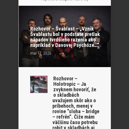
Rozhovor – Švablast – „Vznik
Švablastu bol v podstate pretlak
nápadov tvrdšieho razenia ako
napríklad v Davovej Psychóze…“
mar 17, 2026
Rozhovor –
Holotropic – Ja
zvyknem hovoriť, že
o skladbách
uvažujem skôr ako o
príbehoch, menej v
rovine “sloha – bridge
– refrén”. Čiže mám
väčšinu času potrebu
robit v skladbách aj