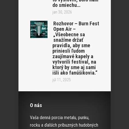
do smiechu…
jan 30, 2026
Rozhovor – Burn Fest
Open Air –
„Všeobecne sa
snažíme držať
pravidla, aby sme
priniesli ľudom
zaujímavé kapely a
vytvorili festival, na
ktorý by sme aj sami
išli ako fanúšikovia.“
júl 11, 2025
O nás
Vaša denná porcia metalu, punku,
rocku a ďalších príbuzných hudobných