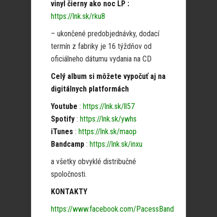
vinyl čierny ako noc LP :
https://lnk.sk/rku8
– ukončené predobjednávky, dodací
termín z fabriky je 16 týždňov od
oficiálneho dátumu vydania na CD
Celý album si môžete vypočuť aj na
digitálnych platformách
Youtube
:
https://lnk.sk/ll57
Spotify
:
https://lnk.sk/ywhs
iTunes
:
https://lnk.sk/maop
Bandcamp
:
https://lnk.sk/inxu
a všetky obvyklé distribučné
spoločnosti.
KONTAKTY
https://www.facebook.com/PacessBand