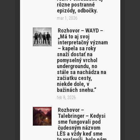
rôzne postranné
epizódy, odbočky.
mar 1, 2026
Rozhovor – WAYD –
„Má to aj svoj
interpretačný význam
– kapela sa roky
snaží dostať na
pomyselný vrchol
undergroundu, no
stále sa nachádza na
začiatku cesty,
niekde dole, v
bažinách snehu.“
feb 8, 2026
Rozhovor –
Talebringer – Kedysi
sme fungovali pod
čudesným názvom
LËS a vždy keď sme
to vyslovili, bolo nám