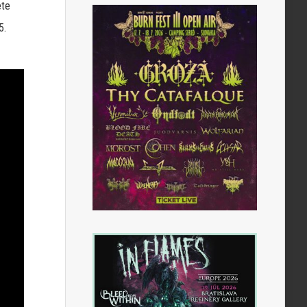
ete
5.