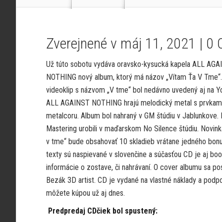
Zverejnené v máj 11, 2021 |
0 
Už túto sobotu vydáva oravsko-kysucká kapela ALL AG
NOTHING nový album, ktorý má názov „Vítam Ťa V Tme“. 
videoklip s názvom „V tme“ bol nedávno uvedený aj na Y
ALL AGAINST NOTHING hrajú melodický metal s prvkami
metalcoru. Album bol nahraný v GM štúdiu v Jablunkove. 
Mastering urobili v maďarskom No Silence štúdiu. Novink
v tme“ bude obsahovať 10 skladieb vrátane jedného bon
texty sú naspievané v slovenčine a súčasťou CD je aj boo
informácie o zostave, či nahrávaní. O cover albumu sa pos
Bezák 3D artist. CD je vydané na vlastné náklady a podpo
môžete kúpou už aj dnes.
Predpredaj CDčiek bol spustený: