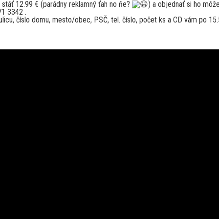
 stáť 12.99 € (parádny reklamný ťah no ňe?
) a objednať si ho môž
1 3342 .
licu, číslo domu, mesto/obec, PSČ, tel. číslo, počet ks a CD vám po 15.