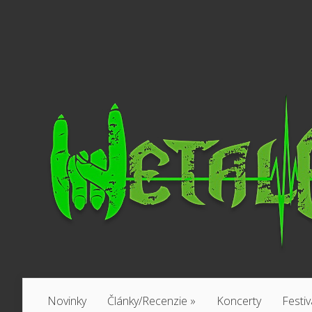
Novinky
Články/Recenzie
»
Koncerty
Festiv