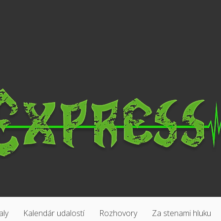
aly
Kalendár udalostí
Rozhovory
Za stenami hluku