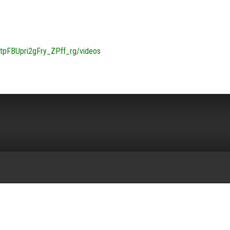
tpFBUpri2gFry_ZPff_rg/videos