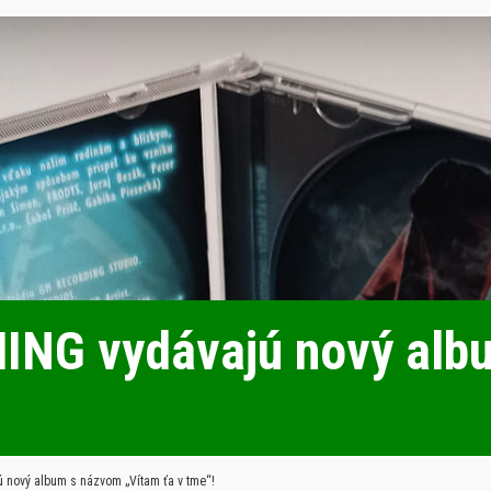
NG vydávajú nový alb
nový album s názvom „Vítam ťa v tme“!