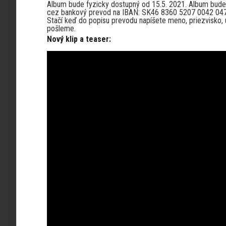
Album bude fyzicky dostupný od 15.5. 2021. Album bude
cez bankový prevod na IBAN: SK46 8360 5207 0042 047
Stačí keď do popisu prevodu napíšete meno, priezvisko, u
pošleme.
Nový klip a teaser: