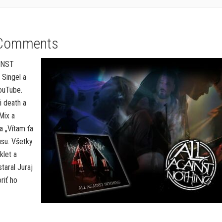
Comments
AINST
Singel a
ouTube.
 death a
Mix a
a „Vítam ťa
usu. Všetky
klet a
taral Juraj
riť ho