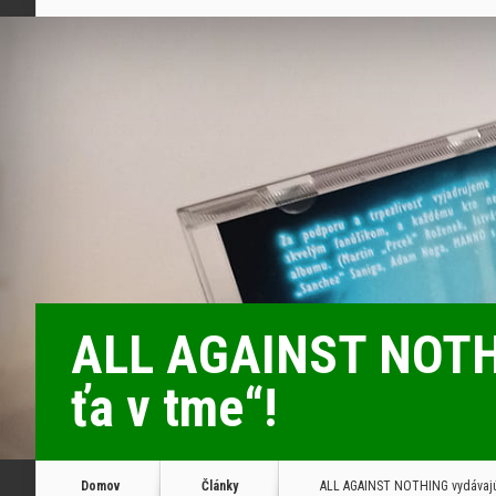
ALL AGAINST NOTHI
ťa v tme“!
Domov
Články
ALL AGAINST NOTHING vydávajú 