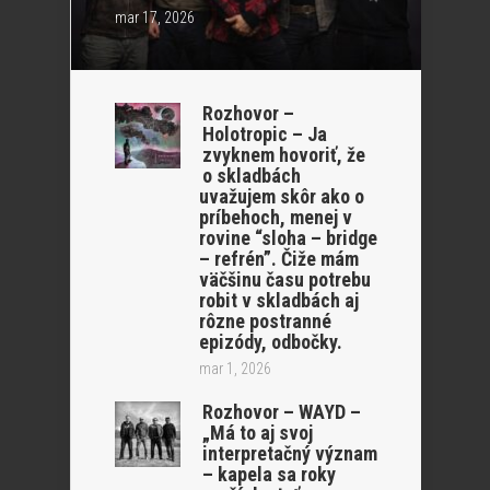
mar 17, 2026
Rozhovor –
Holotropic – Ja
zvyknem hovoriť, že
o skladbách
uvažujem skôr ako o
príbehoch, menej v
rovine “sloha – bridge
– refrén”. Čiže mám
väčšinu času potrebu
robit v skladbách aj
rôzne postranné
epizódy, odbočky.
mar 1, 2026
Rozhovor – WAYD –
„Má to aj svoj
interpretačný význam
– kapela sa roky