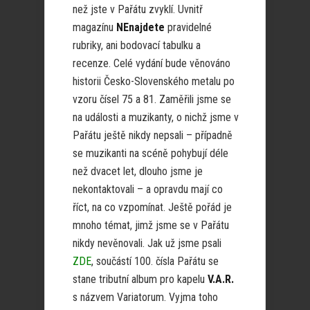
než jste v Pařátu zvyklí. Uvnitř
magazínu
NEnajdete
pravidelné
rubriky, ani bodovací tabulku a
recenze. Celé vydání bude věnováno
historii Česko-Slovenského metalu po
vzoru čísel 75 a 81. Zaměřili jsme se
na události a muzikanty, o nichž jsme v
Pařátu ještě nikdy nepsali – případně
se muzikanti na scéně pohybují déle
než dvacet let, dlouho jsme je
nekontaktovali – a opravdu mají co
říct, na co vzpomínat. Ještě pořád je
mnoho témat, jimž jsme se v Pařátu
nikdy nevěnovali. Jak už jsme psali
ZDE
, součástí 100. čísla Pařátu se
stane tributní album pro kapelu
V.A.R.
s názvem Variatorum. Vyjma toho