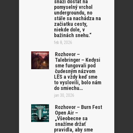
snaží dostať na
pomyselný vrchol
undergroundu, no
stále sa nachádza na
začiatku cesty,
niekde dole, v
bažinách snehu.“
feb 8, 2026
Rozhovor –
Talebringer – Kedysi
sme fungovali pod
čudesným názvom
LËS a vždy keď sme
to vyslovili, bolo nám
do smiechu…
jan 30, 2026
Rozhovor – Burn Fest
Open Air –
„Všeobecne sa
snažíme držať
pravidla, aby sme