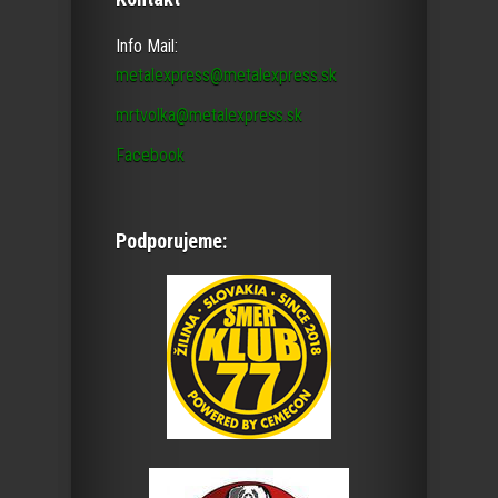
Info Mail:
metalexpress@metalexpress.sk
mrtvolka@metalexpress.sk
Facebook
Podporujeme: