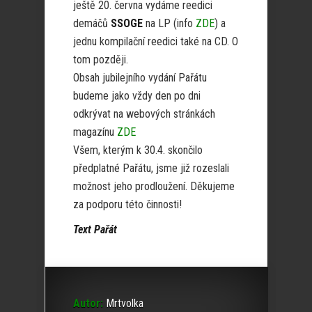
ještě 20. června vydáme reedici
demáčů
SSOGE
na LP (info
ZDE
) a
jednu kompilační reedici také na CD. O
tom později.
Obsah jubilejního vydání Pařátu
budeme jako vždy den po dni
odkrývat na webových stránkách
magazínu
ZDE
Všem, kterým k 30.4. skončilo
předplatné Pařátu, jsme již rozeslali
možnost jeho prodloužení. Děkujeme
za podporu této činnosti!
Text Pařát
Autor:
Mrtvolka