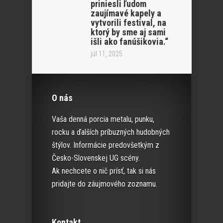
priniesli ľudom
zaujímavé kapely a
vytvorili festival, na
ktorý by sme aj sami
išli ako fanúšikovia.“
júl 11, 2025
O nás
Vaša denná porcia metalu, punku,
rocku a ďalších príbuzných hudobných
štýlov. Informácie predovšetkým z
Česko-Slovenskej UG scény.
Ak nechcete o nič prísť, tak si nás
pridajte do záujmového zoznamu.
Kontakt