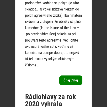
podobných vodách sa pohybuje táto
skladba… aj vokál skĺzava niekam do
polôh agresívneho zrzka). Iba hmatom
skúšam a zisťujem, že obličky sú plné
kameňov (In the Name of the Law –
po predchádzajúcej balade sa pri
počúvaní tejto agresívnej veci cítite
ako nádrž vášho auta, keď mu už
konečne na pumpe doprajete nejakú
tú tekutinu s vysokým oktánovým
číslom)....
Čítaj ďalej
Rádiohlavy za rok
2020 vyhrala