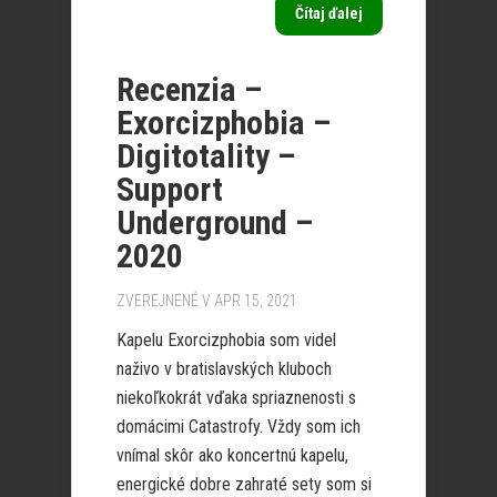
Čítaj ďalej
Recenzia –
Exorcizphobia –
Digitotality –
Support
Underground –
2020
ZVEREJNENÉ V APR 15, 2021
Kapelu Exorcizphobia som videl
naživo v bratislavských kluboch
niekoľkokrát vďaka spriaznenosti s
domácimi Catastrofy. Vždy som ich
vnímal skôr ako koncertnú kapelu,
energické dobre zahraté sety som si