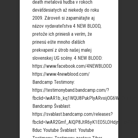
death metalová hudba v rokoch
deväťdesiatych až niekedy do roku
2009. Zároveň si zapamätajte aj
názov vydavateľstva 4 NEW BLOOD,
pretože ich priniesli a verím, že
prinesú ešte mnoho ďalších
prekvapení z útrob našej malej
slovenskej UG scény. 4 NEW BLOOD:
https://www.facebook.com/4NEWBLOOD
https://www.4newblood.com/
Bandcamp Testimony:
https://testimonyband.bandcamp.com/?
fbclid=IwAR1b_kq1WQU8PukPlyARvxijOG6WRQFiBUd
Bandcamp Švablast:
https://svablast.bandcamp.com/releases?
fbclid=IwAR2Gmf_AIQP8JtR6yK1EO5LOHdjnEFloKfnco
8duc Youtube Švablast: Youtube