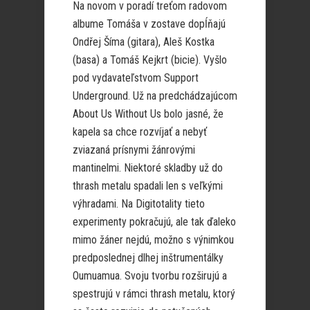
Na novom v poradí treťom radovom
albume Tomáša v zostave dopĺňajú
Ondřej Šíma (gitara), Aleš Kostka
(basa) a Tomáš Kejkrt (bicie). Vyšlo
pod vydavateľstvom Support
Underground. Už na predchádzajúcom
About Us Without Us bolo jasné, že
kapela sa chce rozvíjať a nebyť
zviazaná prísnymi žánrovými
mantinelmi. Niektoré skladby už do
thrash metalu spadali len s veľkými
výhradami. Na Digitotality tieto
experimenty pokračujú, ale tak ďaleko
mimo žáner nejdú, možno s výnimkou
predposlednej dlhej inštrumentálky
Oumuamua. Svoju tvorbu rozširujú a
spestrujú v rámci thrash metalu, ktorý