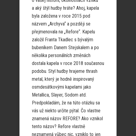
o vašej histórii, okolnostiach vzniku
a aký štýl hudby hráte? Ahoj, kapela
byla založena v roce 2015 pod
názvem „Archyva“ a později se
přejmenovala na „Refore“. Kapelu
založil Franta Tkadlec s bývalým
bubeníkem Danem Stejskalem a po
několika personálních změnách
dostala kapela v roce 2018 současnou
podobu. Styl hudby hrajeme thrash
metal, který je hodně inspirovaný
osmdesátkovými kapelami jako
Metallica, Slayer, Sodom atd.
Predpokladám, že na túto otázku sa
vás už niekto určite pýtal. Čo vlastne
znamená názov REFORE? Ako vznikol
tento názov? Refore vlastně
neznamená vůbec nic, vzniklo to jen