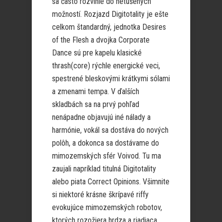
sa často rozvinie do netušených
možností. Rozjazd Digitotality je ešte
celkom štandardný, jednotka Desires
of the Flesh a dvojka Corporate
Dance sú pre kapelu klasické
thrash(core) rýchle energické veci,
spestrené bleskovými krátkymi sólami
a zmenami tempa. V ďalších
skladbách sa na prvý pohľad
nenápadne objavujú iné nálady a
harmónie, vokál sa dostáva do nových
polôh, a dokonca sa dostávame do
mimozemských sfér Voivod. Tu ma
zaujali napríklad titulná Digitotality
alebo piata Correct Opinions. Všimnite
si niektoré krásne škrípavé riffy
evokujúce mimozemských robotov,
ktorých rozožiera hrdza a riadiaca