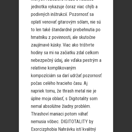
jednotka vykazuje čoraz viac chýb a
podivných inštrukcií. Pozornosť sa
oplatí venovať gitarovým sólam, nie sú
to len také štandardné prebehnutia po
hmatníku z povinnosti, ale skutočne
zaujímavé kúsky. Viac ako trištvrte
hodiny sa mi na začiatku zdal celkom
nebezpečný údaj, ale vďaka pestrým a
relatívne komplikovaným
kompozíciám sa darí udržať pozornosť
počas celého hracieho času. Aj
napriek tomu, že thrash metal nie je
úplne moja oblasť, s Digitotality som
nemal absolútne žiadny problém.
Thrashoví maniaci potom váhať
nemusia vôbec. DIGITOTALITY by
Exorcizphobia Nahrávku istí kvalitný