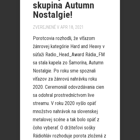
skupina Autumn
Nostalgie!
ZVEREJNENÉ V APR 18, 2021
Porotcovia rozhodli, že víťazom
žánrovej kategórie Hard and Heavy v
súťaži Radio_Head_Award Rádia_FM
sa stala kapela zo Šamorína, Autumn
Nostalgie. Po roku sme spoznali
víťazov za žánrovú nahrávku roku
2020. Ceremoniál odovzdávania cien
sa odohral prostredníctvom live
streamu. V roku 2020 vyšlo opäť
množstvo nahrávok na slovenskej
metalovej scéne a tak bolo opäť z
čoho vyberať. O držiteľovi sošky
Rádiohláv rozhoduje porota zložená z