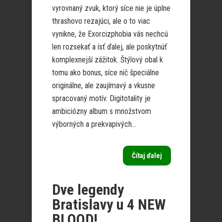
vyrovnaný zvuk, ktorý síce nie je úplne
thrashovo rezajúci, ale o to viac
vynikne, že Exorcizphobia vás nechcú
len rozsekať a ísť ďalej, ale poskytnúť
komplexnejší zážitok. Štýlový obal k
tomu ako bonus, síce nič špeciálne
originálne, ale zaujímavý a vkusne
spracovaný motív. Digitotality je
ambiciózny album s množstvom
výborných a prekvapivých...
Čítaj ďalej
Dve legendy
Bratislavy u 4 NEW
BLOOD!