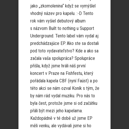
jako „zkomolenina“ když se vymýšlel
vhodný název pro kapelu. :-D Tento
rok vám vyšiel debutový album
s názvom Built to nothing u Support
Underground. Tento label vám vydal aj
predchádzajúce EP. Ako ste sa dostali
pod toto vydavateľstvo? Kde a ako sa
začala vaša spolupráca? Spolupráce
přišla, když jsme hráli náš první
koncert v Praze na Fishfestu, který
pořádala kapela CBF (nyní Faüst) a po
této akci se nám ozval Koník s tým, že
by nám rád vydal muziku. Pro nás to
byla čest, protože jsme si od začátku
přáli být mezi jeho kapelama.
Každopádně v té době už jsme EP
měli venku, ale vydávali jsme si ho