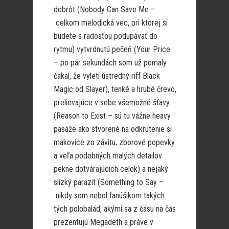
dobrôt (Nobody Can Save Me –
celkom melodická vec, pri ktorej si
budete s radosťou podupávať do
rytmu) vytvrdnutú pečeň (Your Price
– po pár sekundách som už pomaly
čakal, že vyletí ústredný riff Black
Magic od Slayer), tenké a hrubé črevo,
prelievajúce v sebe všemožné šťavy
(Reason to Exist – sú tu vážne heavy
pasáže ako stvorené na odkrútenie si
makovice zo závitu, zborové popevky
a veľa podobných malých detailov
pekne dotvárajúcich celok) a nejaký
slizký parazit (Something to Say –
nikdy som nebol fanúšikom takých
tých polobalád, akými sa z času na čas
prezentujú Megadeth a práve v