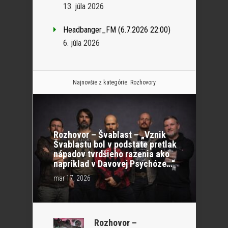
13. júla 2026
Headbanger_FM (6.7.2026 22:00)
6. júla 2026
Najnovšie z kategórie:
Rozhovory
Rozhovor – Švablast – „Vznik
Švablastu bol v podstate pretlak
nápadov tvrdšieho razenia ako
napríklad v Davovej Psychóze…“
mar 17, 2026
Rozhovor –