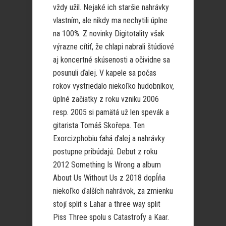
vždy užil. Nejaké ich staršie nahrávky
vlastním, ale nikdy ma nechytili úplne
na 100%. Z novinky Digitotality však
výrazne cítiť, že chlapi nabrali štúdiové
aj koncertné skúsenosti a očividne sa
posunuli ďalej. V kapele sa počas
rokov vystriedalo niekoľko hudobníkov,
úplné začiatky z roku vzniku 2006
resp. 2005 si pamätá už len spevák a
gitarista Tomáš Skořepa. Ten
Exorcizphobiu ťahá ďalej a nahrávky
postupne pribúdajú. Debut z roku
2012 Something Is Wrong a album
About Us Without Us z 2018 dopĺňa
niekoľko ďalších nahrávok, za zmienku
stojí split s Lahar a three way split
Piss Three spolu s Catastrofy a Kaar.