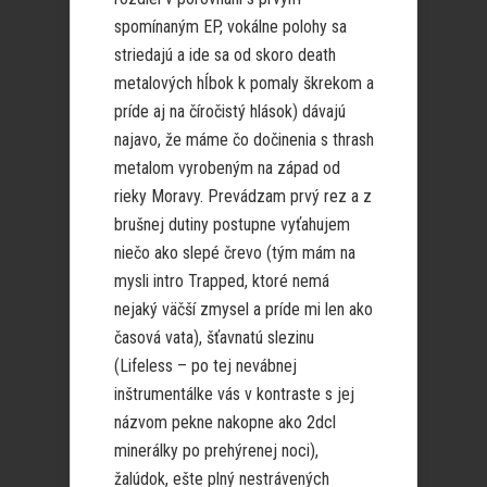
spomínaným EP, vokálne polohy sa
striedajú a ide sa od skoro death
metalových hĺbok k pomaly škrekom a
príde aj na číročistý hlások) dávajú
najavo, že máme čo dočinenia s thrash
metalom vyrobeným na západ od
rieky Moravy. Prevádzam prvý rez a z
brušnej dutiny postupne vyťahujem
niečo ako slepé črevo (tým mám na
mysli intro Trapped, ktoré nemá
nejaký väčší zmysel a príde mi len ako
časová vata), šťavnatú slezinu
(Lifeless – po tej nevábnej
inštrumentálke vás v kontraste s jej
názvom pekne nakopne ako 2dcl
minerálky po prehýrenej noci),
žalúdok, ešte plný nestrávených