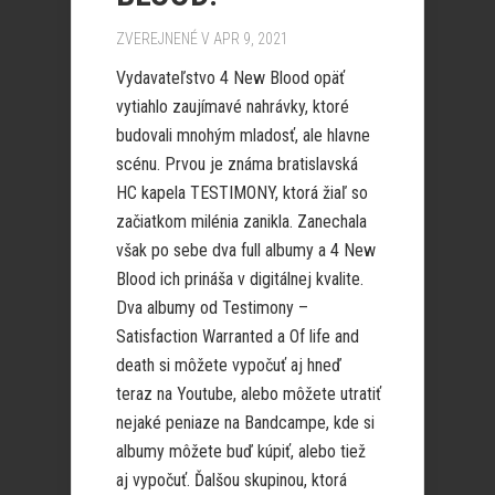
ZVEREJNENÉ V APR 9, 2021
Vydavateľstvo 4 New Blood opäť
vytiahlo zaujímavé nahrávky, ktoré
budovali mnohým mladosť, ale hlavne
scénu. Prvou je známa bratislavská
HC kapela TESTIMONY, ktorá žiaľ so
začiatkom milénia zanikla. Zanechala
však po sebe dva full albumy a 4 New
Blood ich prináša v digitálnej kvalite.
Dva albumy od Testimony –
Satisfaction Warranted a Of life and
death si môžete vypočuť aj hneď
teraz na Youtube, alebo môžete utratiť
nejaké peniaze na Bandcampe, kde si
albumy môžete buď kúpiť, alebo tiež
aj vypočuť. Ďalšou skupinou, ktorá