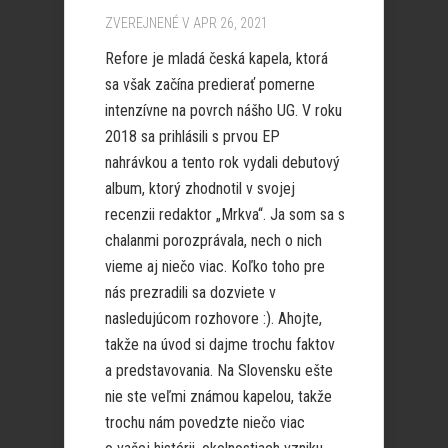
ZVEREJNENÉ V APR 26, 2021
Refore je mladá česká kapela, ktorá
sa však začína predierať pomerne
intenzívne na povrch nášho UG. V roku
2018 sa prihlásili s prvou EP
nahrávkou a tento rok vydali debutový
album, ktorý zhodnotil v svojej
recenzii redaktor „Mrkva“. Ja som sa s
chalanmi porozprávala, nech o nich
vieme aj niečo viac. Koľko toho pre
nás prezradili sa dozviete v
nasledujúcom rozhovore :). Ahojte,
takže na úvod si dajme trochu faktov
a predstavovania. Na Slovensku ešte
nie ste veľmi známou kapelou, takže
trochu nám povedzte niečo viac