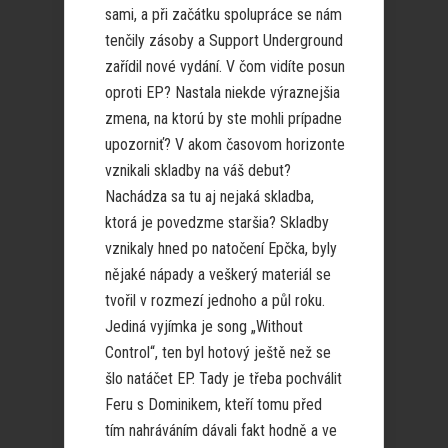
sami, a při začátku spolupráce se nám
tenčily zásoby a Support Underground
zařídil nové vydání. V čom vidíte posun
oproti EP? Nastala niekde výraznejšia
zmena, na ktorú by ste mohli prípadne
upozorniť? V akom časovom horizonte
vznikali skladby na váš debut?
Nachádza sa tu aj nejaká skladba,
ktorá je povedzme staršia? Skladby
vznikaly hned po natočení Epčka, byly
nějaké nápady a veškerý materiál se
tvořil v rozmezí jednoho a půl roku.
Jediná vyjímka je song „Without
Control“, ten byl hotový ještě než se
šlo natáčet EP. Tady je třeba pochválit
Feru s Dominikem, kteří tomu před
tím nahráváním dávali fakt hodně a ve