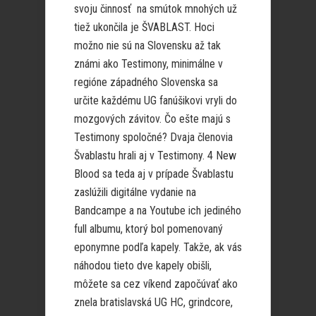
svoju činnosť na smútok mnohých už
tiež ukončila je ŠVABLAST. Hoci
možno nie sú na Slovensku až tak
známi ako Testimony, minimálne v
regióne západného Slovenska sa
určite každému UG fanúšikovi vryli do
mozgových závitov. Čo ešte majú s
Testimony spoločné? Dvaja členovia
Švablastu hrali aj v Testimony. 4 New
Blood sa teda aj v prípade Švablastu
zaslúžili digitálne vydanie na
Bandcampe a na Youtube ich jediného
full albumu, ktorý bol pomenovaný
eponymne podľa kapely. Takže, ak vás
náhodou tieto dve kapely obišli,
môžete sa cez víkend započúvať ako
znela bratislavská UG HC, grindcore,