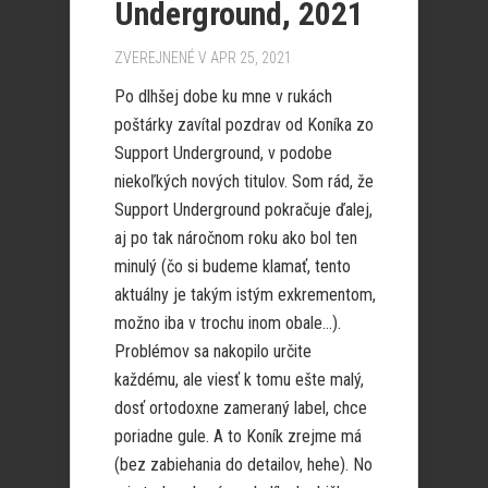
Underground, 2021
ZVEREJNENÉ V APR 25, 2021
Po dlhšej dobe ku mne v rukách
poštárky zavítal pozdrav od Koníka zo
Support Underground, v podobe
niekoľkých nových titulov. Som rád, že
Support Underground pokračuje ďalej,
aj po tak náročnom roku ako bol ten
minulý (čo si budeme klamať, tento
aktuálny je takým istým exkrementom,
možno iba v trochu inom obale…).
Problémov sa nakopilo určite
každému, ale viesť k tomu ešte malý,
dosť ortodoxne zameraný label, chce
poriadne gule. A to Koník zrejme má
(bez zabiehania do detailov, hehe). No