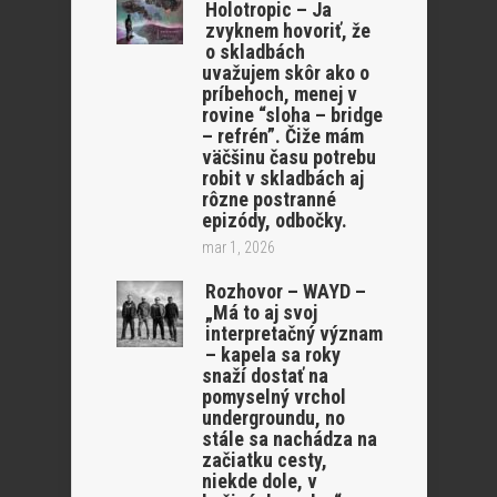
Holotropic – Ja
zvyknem hovoriť, že
o skladbách
uvažujem skôr ako o
príbehoch, menej v
rovine “sloha – bridge
– refrén”. Čiže mám
väčšinu času potrebu
robit v skladbách aj
rôzne postranné
epizódy, odbočky.
mar 1, 2026
Rozhovor – WAYD –
„Má to aj svoj
interpretačný význam
– kapela sa roky
snaží dostať na
pomyselný vrchol
undergroundu, no
stále sa nachádza na
začiatku cesty,
niekde dole, v