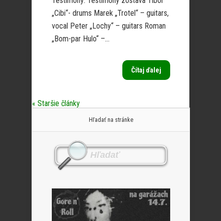
Testimony: Testimony zostava Tibor
„Cibi“- drums Marek „Trotel“ – guitars,
vocal Peter „Lochy“ – guitars Roman
„Bom-par Hulo“ –...
Čítaj ďalej
« Staršie články
Hľadať na stránke