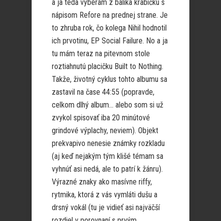
a ja teda vyberám z balíka krabičku s
nápisom Refore na prednej strane. Je
to zhruba rok, čo kolega Nihil hodnotil
ich prvotinu, EP Social Failure. No a ja
tu mám teraz na pitevnom stole
roztiahnutú placičku Built to Nothing.
Takže, životný cyklus tohto albumu sa
zastavil na čase 44:55 (popravde,
celkom dlhý album… alebo som si už
zvykol spisovať iba 20 minútové
grindové výplachy, neviem). Objekt
prekvapivo nenesie známky rozkladu
(aj keď nejakým tým klišé témam sa
vyhnúť asi nedá, ale to patrí k žánru).
Výrazné znaky ako masívne riffy,
rytmika, ktorá z vás vymláti dušu a
drsný vokál (tu je vidieť asi najväčší
rozdiel v porovnaní s prvým