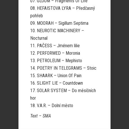
07.
GLOOM – Fragments Of Life
08.
HEFAISTOVA LYRA – Předčasný
pohřeb
09.
MOORAH – Sigillum Septima
10.
NEUROTIC MACHINERY –
Nocturnal
11.
PAČESS – Jménem lilie
12.
PERFORMED –
Moronia
13.
PETROLEUM –
Mephisto
14.
POETRY IN TELEGRAMS –
Stoic
15.
SHAARK –
Union Of Pain
16.
SLIGHT LIE –
Countdown
17.
SOLAR SYSTEM – Do měsíčních
hor
18.
V.A.R. – Dolní město
Text – SMA