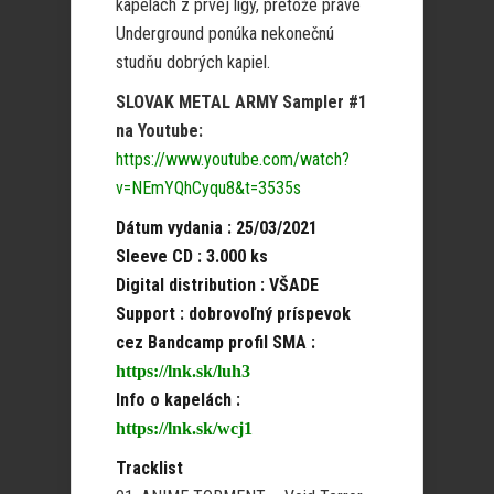
kapelách z prvej ligy, pretože práve
Underground ponúka nekonečnú
studňu dobrých kapiel.
SLOVAK METAL ARMY Sampler
#1
na Youtube:
https://www.youtube.com/watch?
v=NEmYQhCyqu8&t=3535s
Dátum vydania : 25/03/2021
Sleeve CD : 3.000 ks
Digital distribution : VŠADE
Support : dobrovoľný príspevok
cez Bandcamp profil SMA :
https://lnk.sk/luh3
Info o kapelách :
https://lnk.sk/wcj1
Tracklist