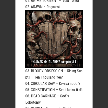
01.
ANIME TORMENT – Void Terror
02.
ARAWN – Ragnarok
03.
BLOODY OBSESSION – Rising Sun
pt.I –
Ten Thousand Year
04.
CIRCULAR SAW –
Krvavá nedeľa
05.
CONSTIPATION –
Svet facku ti dá
06.
DEAD CARNAGE – God´s
Lobotomy