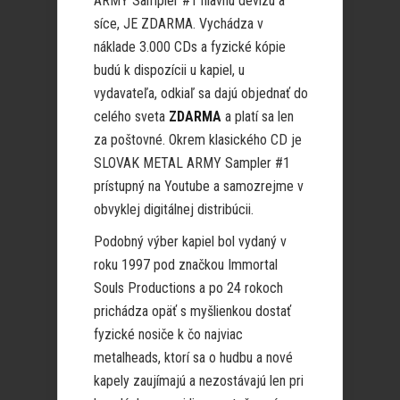
ARMY Sampler
#1
hlavnú devízu a
síce, JE ZDARMA. Vychádza v
náklade 3.000 CDs a fyzické kópie
budú k dispozícii u kapiel, u
vydavateľa, odkiaľ sa dajú objednať do
celého sveta
ZDARMA
a platí sa len
za poštovné. Okrem klasického CD je
SLOVAK METAL ARMY Sampler
#1
prístupný na Youtube a samozrejme v
obvyklej digitálnej distribúcii.
Podobný výber kapiel bol vydaný v
roku 1997 pod značkou Immortal
Souls Productions a po 24 rokoch
prichádza opäť s myšlienkou dostať
fyzické nosiče k čo najviac
metalheads, ktorí sa o hudbu a nové
kapely zaujímajú a nezostávajú len pri