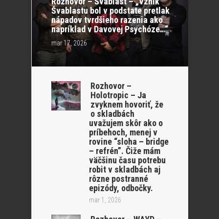
Rozhovor – Švablast – „Vznik
Švablastu bol v podstate pretlak
nápadov tvrdšieho razenia ako
napríklad v Davovej Psychóze…“
mar 17, 2026
Rozhovor –
Holotropic – Ja
zvyknem hovoriť, že
o skladbách
uvažujem skôr ako o
príbehoch, menej v
rovine “sloha – bridge
– refrén”. Čiže mám
väčšinu času potrebu
robit v skladbách aj
rôzne postranné
epizódy, odbočky.
mar 1, 2026