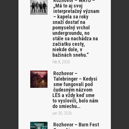
Rozhovor – WAYD –
„Má to aj svoj
interpretačný význam
– kapela sa roky
snaží dostať na
pomyselný vrchol
undergroundu, no
stále sa nachádza na
začiatku cesty,
niekde dole, v
bažinách snehu.“
feb 8, 2026
Rozhovor –
Talebringer – Kedysi
sme fungovali pod
čudesným názvom
LËS a vždy keď sme
to vyslovili, bolo nám
do smiechu…
jan 30, 2026
Rozhovor – Burn Fest