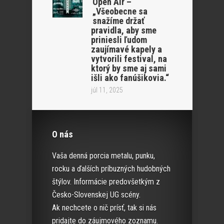
Open Air –
„Všeobecne sa
snažíme držať
pravidla, aby sme
priniesli ľudom
zaujímavé kapely a
vytvorili festival, na
ktorý by sme aj sami
išli ako fanúšikovia.“
júl 11, 2025
O nás
Vaša denná porcia metalu, punku,
rocku a ďalších príbuzných hudobných
štýlov. Informácie predovšetkým z
Česko-Slovenskej UG scény.
Ak nechcete o nič prísť, tak si nás
pridajte do záujmového zoznamu.