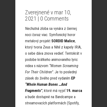
Zverejnené v mar 10,
2021 |
0 Comments
Nechutná zloba sa vynára z čiernej
noci čoraz viac. Symfonický horor
metalový projekt
SORDID Malice
,
ktorý tvoria Zeus a Nihil z kapely IRIA,
o sebe dáva znova vedieť. Tentokrát v
podobe krátkeho animovaného lyric
videa s názvom
“Women Screaming
For Their Children”
. Je to posledný
zásek do živého pred vydaním
EP
“Whole Human Bones …And
Fragments”
, ktoré má vyjsť
19. marca
a bude dostupné na Bandcampe a
streamovacích platformách (Spotify,