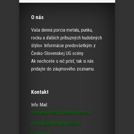
O nás
Vaša denná porcia metalu, punku,
rocku a ďalších príbuzných hudobných
štýlov. Informácie predovšetkým z
Česko-Slovenskej UG scény.
Ak nechcete o nič prísť, tak si nás
pridajte do záujmového zoznamu.
Kontakt
Info Mail:
metalexpress@metalexpress.sk
mrtvolka@metalexpress.sk