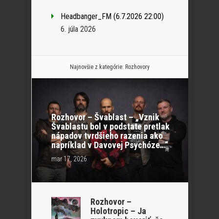
Headbanger_FM (6.7.2026 22:00)
6. júla 2026
Najnovšie z kategórie:
Rozhovory
Rozhovor – Švablast – „Vznik
Švablastu bol v podstate pretlak
nápadov tvrdšieho razenia ako
napríklad v Davovej Psychóze…“
mar 17, 2026
Rozhovor –
Holotropic – Ja