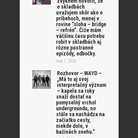
zvyknem hovoriť, že
o skladbách
uvažujem skôr ako o
príbehoch, menej v
rovine “sloha – bridge
– refrén”. Čiže mám
väčšinu času potrebu
robit v skladbách aj
rôzne postranné
epizódy, odbočky.
mar 1, 2026
Rozhovor – WAYD –
„Má to aj svoj
interpretačný význam
– kapela sa roky
snaží dostať na
pomyselný vrchol
undergroundu, no
stále sa nachádza na
začiatku cesty,
niekde dole, v
bažinách snehu.“