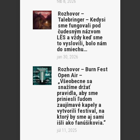
feb 8, 2026
Rozhovor –
Talebringer – Kedysi
sme fungovali pod
čudesným názvom
LËS a vždy keď sme
to vyslovili, bolo nám
do smiechu…
jan 30, 2026
Rozhovor – Burn Fest
Open Air –
„Všeobecne sa
snažíme držať
pravidla, aby sme
priniesli ľudom
zaujímavé kapely a
vytvorili festival, na
ktorý by sme aj sami
išli ako fanúšikovia.“
júl 11, 2025