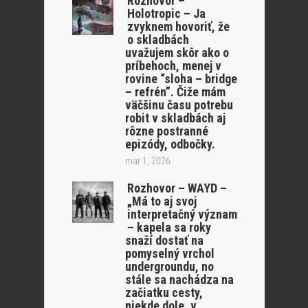
Rozhovor –
Holotropic – Ja
zvyknem hovoriť, že
o skladbách
uvažujem skôr ako o
príbehoch, menej v
rovine “sloha – bridge
– refrén”. Čiže mám
väčšinu času potrebu
robit v skladbách aj
rôzne postranné
epizódy, odbočky.
mar 1, 2026
Rozhovor – WAYD –
„Má to aj svoj
interpretačný význam
– kapela sa roky
snaží dostať na
pomyselný vrchol
undergroundu, no
stále sa nachádza na
začiatku cesty,
niekde dole, v