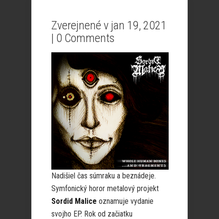
Zverejnené v jan 19, 2021
|
0 Comments
Nadišiel čas súmraku a beznádeje.
Symfonický horor metalový projekt
Sordid Malice
oznamuje vydanie
svojho EP. Rok od začiatku