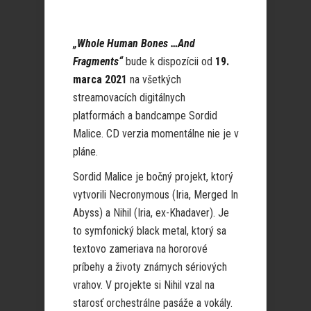
„Whole Human Bones …And
Fragments“
bude k dispozícii od
19.
marca 2021
na všetkých
streamovacích digitálnych
platformách a bandcampe Sordid
Malice. CD verzia momentálne nie je v
pláne.
Sordid Malice je bočný projekt, ktorý
vytvorili Necronymous (Iria, Merged In
Abyss) a Nihil (Iria, ex-Khadaver). Je
to symfonický black metal, ktorý sa
textovo zameriava na hororové
príbehy a životy známych sériových
vrahov. V projekte si Nihil vzal na
starosť orchestrálne pasáže a vokály.