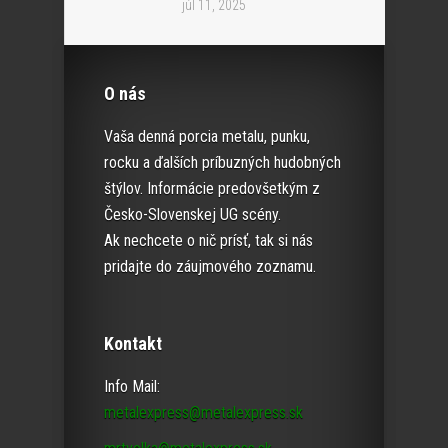
júl 11, 2025
O nás
Vaša denná porcia metalu, punku,
rocku a ďalších príbuzných hudobných
štýlov. Informácie predovšetkým z
Česko-Slovenskej UG scény.
Ak nechcete o nič prísť, tak si nás
pridajte do záujmového zoznamu.
Kontakt
Info Mail:
metalexpress@metalexpress.sk