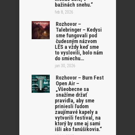
bažinách snehu.“
feb 8, 2026
Rozhovor –
Talebringer – Kedysi
sme fungovali pod
čudesným názvom
LËS a vždy keď sme
to vyslovili, bolo nám
do smiechu…
jan 30, 2026
Rozhovor – Burn Fest
Open Air –
„Všeobecne sa
snažíme držať
pravidla, aby sme
priniesli ľudom
zaujímavé kapely a
vytvorili festival, na
ktorý by sme aj sami
išli ako fanúšikovia.“