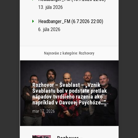
13. júla 2026
Headbanger_FM (6.7.2026 22:00)
6. júla 2026
Najnovšie z kategórie:
Rozhovory
Rozhovor – Švablast – „Vznik
Švablastu bol v podstate pretlak
nápadov tvrdšieho razenia ako
napríklad v Davovej Psychóze…“
mar 17, 2026