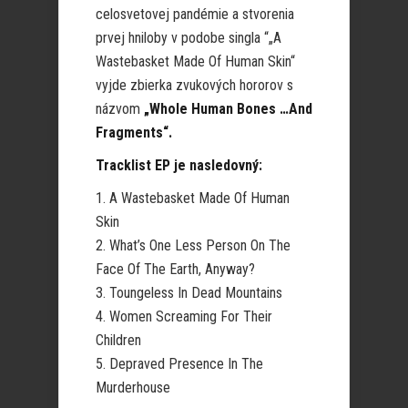
celosvetovej pandémie a stvorenia
prvej hniloby v podobe singla “„A
Wastebasket Made Of Human Skin“
vyjde zbierka zvukových hororov s
názvom
„Whole Human Bones …And
Fragments“.
Tracklist EP je nasledovný:
A Wastebasket Made Of Human
Skin
What’s One Less Person On The
Face Of The Earth, Anyway?
Toungeless In Dead Mountains
Women Screaming For Their
Children
Depraved Presence In The
Murderhouse