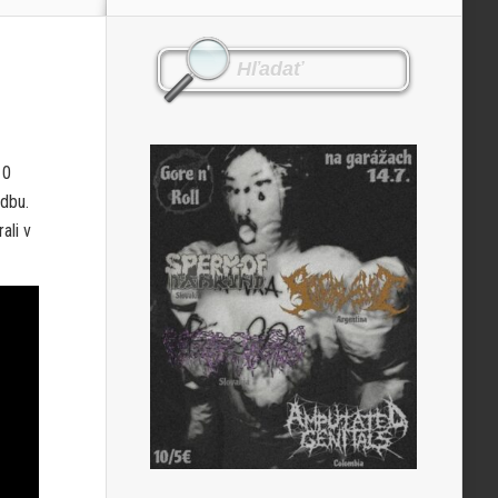
10
adbu.
rali v