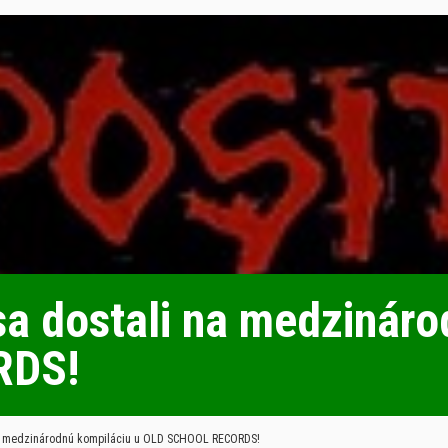
 dostali na medzináro
RDS!
a medzinárodnú kompiláciu u OLD SCHOOL RECORDS!