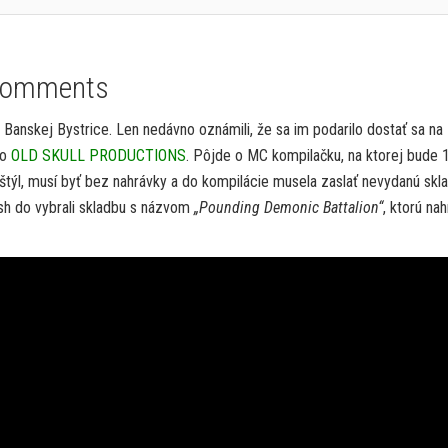
Comments
z Banskej Bystrice. Len nedávno oznámili, že sa im podarilo dostať sa na
vo
OLD SKULL PRODUCTIONS
. Pôjde o MC kompilačku, na ktorej bude 
 štýl, musí byť bez nahrávky a do kompilácie musela zaslať nevydanú skl
sh do vybrali skladbu s názvom
„Pounding Demonic Battalion“
, ktorú nah