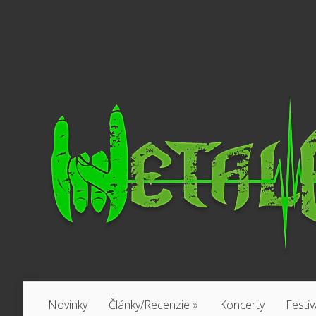
Novinky
Články/Recenzie
»
Koncerty
Festiv