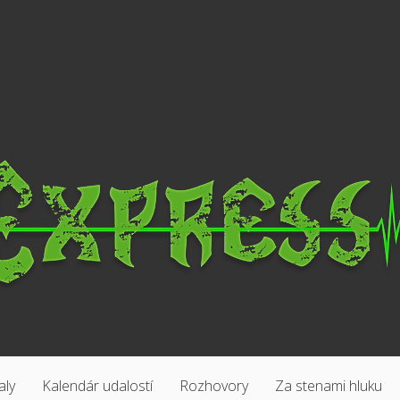
aly
Kalendár udalostí
Rozhovory
Za stenami hluku