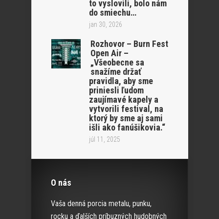
to vyslovili, bolo nám
do smiechu…
jan 30, 2026
Rozhovor – Burn Fest
Open Air –
„Všeobecne sa
snažíme držať
pravidla, aby sme
priniesli ľudom
zaujímavé kapely a
vytvorili festival, na
ktorý by sme aj sami
išli ako fanúšikovia.“
júl 11, 2025
O nás
Vaša denná porcia metalu, punku,
rocku a ďalších príbuzných hudobných