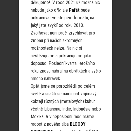
děkujeme! V roce 2021 už možná nic
nebude jako dřív, ale
Pařát
bude
pokračovat ve stejném formátu, na
jaký jste zvyklí od roku 2010.
Zvolňovat není proč, zrychlovat pro
změnu při našich skromných
možnostech nelze. Na nic si
nestěžujeme a pokračujeme jako
doposud. Poslední kvartál letošního
roku znovu nabral na obrátkách a vyšlo
mnoho nahrávek.
Opět jsme se porozhlédli po celém
světě a snažili se namíchat zajímavý
koktejl různých (metalových) kultur
včetně Libanonu, Indie, Indonésie nebo
Mexika. A v neposlední řadě máme
radost z nového alba
BLOODY