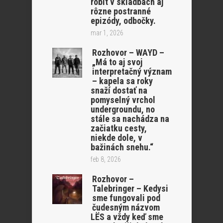
robit v skladbách aj
rôzne postranné
epizódy, odbočky.
mar 1, 2026
Rozhovor – WAYD –
„Má to aj svoj
interpretačný význam
– kapela sa roky
snaží dostať na
pomyselný vrchol
undergroundu, no
stále sa nachádza na
začiatku cesty,
niekde dole, v
bažinách snehu.“
feb 8, 2026
Rozhovor –
Talebringer – Kedysi
sme fungovali pod
čudesným názvom
LËS a vždy keď sme