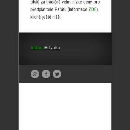
titulů za tradičně velmi nízké ceny, pro
předplatitele Pařátu (informace
ZDE
),
klidně ještě nižší.
Autor:
Mrtvolka