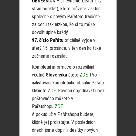
OBSESSION
– „Inevitable Death“ (12
stran booklet), které můžete vlastnit
společně s novým Pařátem tradičně
za cenu tak nízkou, že si to může
dovolit úplně každý.
97. číslo Pařátu
oficiálně vyjde v
úterý 15. prosince, v ten den ho také
začneme rozesílat.
Kompletní informace o rozesílání
včetně
Slovenska
čtěte
ZDE
. Pro
nalistování kompletního obsahu Pařátu
klikněte
ZDE
. Rovnou objednávat i bez
poštovného můžete v
Pařátshopu
ZDE
A pokud už v Pařátshopu budete,
klidně jej prolistujte. V posledních
dnech jsme doplnili desítky nových