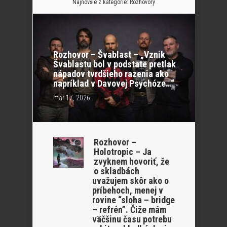
Najnovšie z kategórie:
Rozhovory
Rozhovor – Švablast – „Vznik
Švablastu bol v podstate pretlak
nápadov tvrdšieho razenia ako
napríklad v Davovej Psychóze…“
mar 17, 2026
Rozhovor –
Holotropic – Ja
zvyknem hovoriť, že
o skladbách
uvažujem skôr ako o
príbehoch, menej v
rovine “sloha – bridge
– refrén”. Čiže mám
väčšinu času potrebu