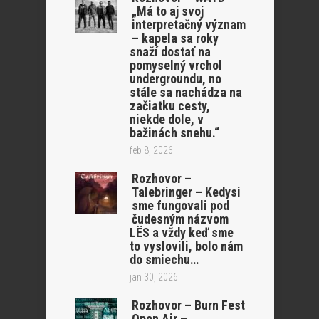
„Má to aj svoj
interpretačný význam
– kapela sa roky
snaží dostať na
pomyselný vrchol
undergroundu, no
stále sa nachádza na
začiatku cesty,
niekde dole, v
bažinách snehu.“
feb 8, 2026
Rozhovor –
Talebringer – Kedysi
sme fungovali pod
čudesným názvom
LËS a vždy keď sme
to vyslovili, bolo nám
do smiechu…
jan 30, 2026
Rozhovor – Burn Fest
Open Air –