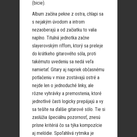
(bicie).
Album začína pekne z ostra, chlapi sa
s nejakým úvodom a introm
nezaoberajú a od začiatku to valia
naplno. Titulná jednotka začne
slayerovským riffom, ktorý sa preleje
do krátkeho gitarového sóla, proti
takémuto uvedeniu sa nedá veľa
namietať. Gitary aj napriek občasnému
potlačeniu v mixe zostávajú ostré a
nejde len o jednoduché linky, ale
rôzne vyhrávky a premostenia, ktoré
jednotlivé časti logicky prepájajú a vy
sa tešíte na ďalšie gitarové sólo. Tie si
zaslúžia špeciálnu pozornosť, znesú
prísne kritériá čo sa týka kompozície
aj melódie. Spoľahlivá rytmika je