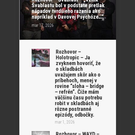
Švablastu bol v podstate pretlak
nápadov tvrdšieho razenia ako
napríklad v Davovej Psychóze…“
mar 17, 2026
Rozhovor –
Holotropic – Ja
zvyknem hovoriť, že
o skladbách
uvažujem skôr ako o
príbehoch, menej v
rovine “sloha – bridge
– refrén”. Čiže mám
väčšinu času potrebu
robit v skladbách aj
rôzne postranné
epizódy, odbočky.
mar 1, 2026
Rozhovor – WAYD –