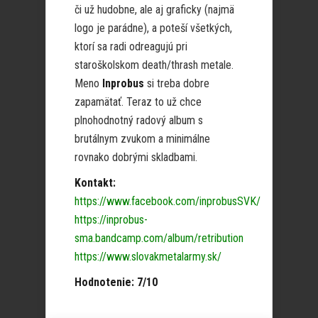
či už hudobne, ale aj graficky (najmä
logo je parádne), a poteší všetkých,
ktorí sa radi odreagujú pri
staroškolskom death/thrash metale.
Meno
Inprobus
si treba dobre
zapamätať. Teraz to už chce
plnohodnotný radový album s
brutálnym zvukom a minimálne
rovnako dobrými skladbami.
Kontakt:
https://www.facebook.com/inprobusSVK/
https://inprobus-
sma.bandcamp.com/album/retribution
https://www.slovakmetalarmy.sk/
Hodnotenie: 7/10