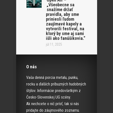
„Všeobecne sa
snažíme držať
pravidla, aby sme
priniesli ľudom
zaujímavé kapely a
vytvorili festival, na
ktorý by sme aj sami
išli ako fanúšikovia.“
júl 11, 2025
O nás
Vaša denná porcia metalu, punku,
rocku a ďalších príbuzných hudobných
štýlov. Informácie predovšetkým z
Česko-Slovenskej UG scény.
Ak nechcete o nič prísť, tak si nás
pridajte do záujmového zoznamu.