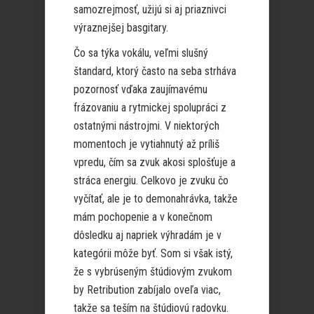
samozrejmosť, užijú si aj priaznivci
výraznejšej basgitary.
Čo sa týka vokálu, veľmi slušný
štandard, ktorý často na seba strháva
pozornosť vďaka zaujímavému
frázovaniu a rytmickej spolupráci z
ostatnými nástrojmi. V niektorých
momentoch je vytiahnutý až príliš
vpredu, čím sa zvuk akosi splošťuje a
stráca energiu. Celkovo je zvuku čo
vyčítať, ale je to demonahrávka, takže
mám pochopenie a v konečnom
dôsledku aj napriek výhradám je v
kategórii môže byť. Som si však istý,
že s vybrúseným štúdiovým zvukom
by Retribution zabíjalo oveľa viac,
takže sa teším na štúdiovú radovku.