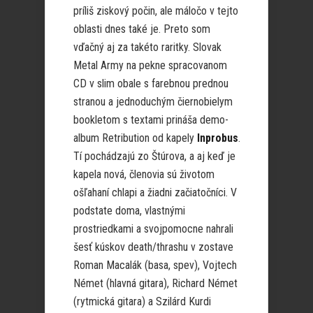
príliš ziskový počin, ale máločo v tejto
oblasti dnes také je. Preto som
vďačný aj za takéto raritky. Slovak
Metal Army na pekne spracovanom
CD v slim obale s farebnou prednou
stranou a jednoduchým čiernobielym
bookletom s textami prináša demo-
album Retribution od kapely
Inprobus
.
Tí pochádzajú zo Štúrova, a aj keď je
kapela nová, členovia sú životom
ošľahaní chlapi a žiadni začiatočníci. V
podstate doma, vlastnými
prostriedkami a svojpomocne nahrali
šesť kúskov death/thrashu v zostave
Roman Macalák (basa, spev), Vojtech
Német (hlavná gitara), Richard Német
(rytmická gitara) a Szilárd Kurdi