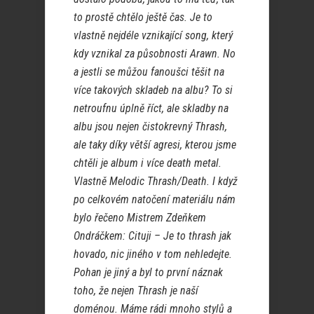
to prostě chtělo ještě čas. Je to
vlastně nejdéle vznikající song, který
kdy vznikal za působnosti Arawn. No
a jestli se můžou fanoušci těšit na
více takových skladeb na albu? To si
netroufnu úplně říct, ale skladby na
albu jsou nejen čistokrevný Thrash,
ale taky díky větší agresi, kterou jsme
chtěli je album i více death metal.
Vlastně Melodic Thrash/Death. I když
po celkovém natočení materiálu nám
bylo řečeno Mistrem Zdeňkem
Ondráčkem: Cituji – Je to thrash jak
hovado, nic jiného v tom nehledejte.
Pohan je jiný a byl to první náznak
toho, že nejen Thrash je naší
doménou. Máme rádi mnoho stylů a