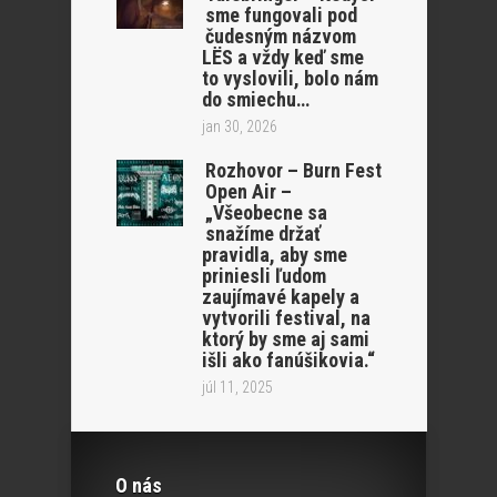
sme fungovali pod
čudesným názvom
LËS a vždy keď sme
to vyslovili, bolo nám
do smiechu…
jan 30, 2026
Rozhovor – Burn Fest
Open Air –
„Všeobecne sa
snažíme držať
pravidla, aby sme
priniesli ľudom
zaujímavé kapely a
vytvorili festival, na
ktorý by sme aj sami
išli ako fanúšikovia.“
júl 11, 2025
O nás