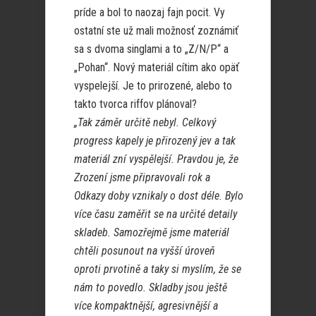
príde a bol to naozaj fajn pocit. Vy
ostatní ste už mali možnosť zoznámiť
sa s dvoma singlami a to „Z/N/P“ a
„Pohan“. Nový materiál cítim ako opäť
vyspelejší. Je to prirozené, alebo to
takto tvorca riffov plánoval?
„Tak záměr určitě nebyl. Celkový
progress kapely je přirozený jev a tak
materiál zní vyspělejší. Pravdou je, že
Zrození jsme připravovali rok a
Odkazy doby vznikaly o dost déle. Bylo
více času zaměřit se na určité detaily
skladeb. Samozřejmě jsme materiál
chtěli posunout na vyšší úroveň
oproti prvotině a taky si myslím, že se
nám to povedlo. Skladby jsou ještě
více kompaktnější, agresivnější a