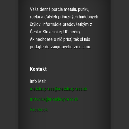
Vaša denná porcia metalu, punku,
rocku a ďalších príbuzných hudobných
štýlov. Informácie predovšetkým z
Česko-Slovenskej UG scény.
Ak nechcete o nič prísť, tak si nás
pridajte do záujmového zoznamu.
Kontakt
Info Mail:
metalexpress@metalexpress.sk
mrtvolka@metalexpress.sk
Facebook