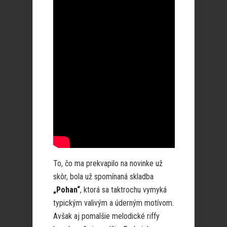
To, čo ma prekvapilo na novinke už
skôr, bola už spomínaná skladba
„Pohan“
, ktorá sa taktrochu vymyká
typickým valivým a úderným motívom.
Avšak aj pomalšie melodické riffy