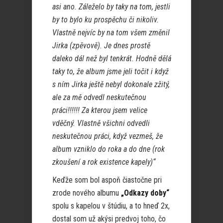
asi ano. Záleželo by taky na tom, jestli
by to bylo ku prospěchu či nikoliv.
Vlastně nejvíc by na tom všem změnil
Jirka (zpěvově). Je dnes prostě
daleko dál než byl tenkrát. Hodně dělá
taky to, že album jsme jeli točit i když
s ním Jirka ještě nebyl dokonale zžitý,
ale za mě odvedl neskutečnou
práci!!!!!! Za kterou jsem velice
vděčný. Vlastně všichni odvedli
neskutečnou práci, když vezmeš, že
album vzniklo do roka a do dne (rok
zkoušení a rok existence kapely)“
Keďže som bol aspoň čiastočne pri
zrode nového albumu
„Odkazy doby“
spolu s kapelou v štúdiu, a to hneď 2x,
dostal som už akýsi predvoj toho, čo