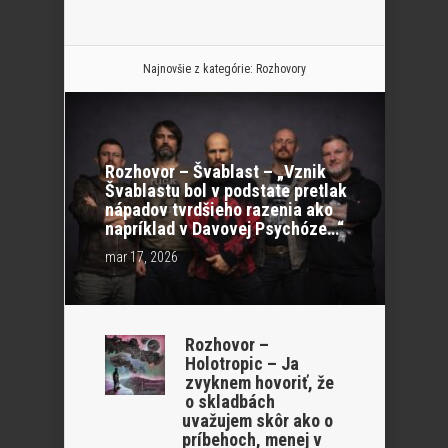
Najnovšie z kategórie:
Rozhovory
Rozhovor – Švablast – „Vznik
Švablastu bol v podstate pretlak
nápadov tvrdšieho razenia ako
napríklad v Davovej Psychóze…“
mar 17, 2026
Rozhovor –
Holotropic – Ja
zvyknem hovoriť, že
o skladbách
uvažujem skôr ako o
príbehoch, menej v