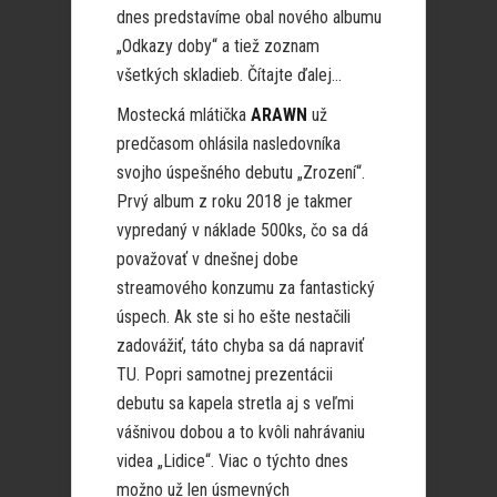
dnes predstavíme obal nového albumu
„Odkazy doby“ a tiež zoznam
všetkých skladieb. Čítajte ďalej…
Mostecká mlátička
ARAWN
už
predčasom ohlásila nasledovníka
svojho úspešného debutu „Zrození“.
Prvý album z roku 2018 je takmer
vypredaný v náklade 500ks, čo sa dá
považovať v dnešnej dobe
streamového konzumu za fantastický
úspech. Ak ste si ho ešte nestačili
zadovážiť, táto chyba sa dá napraviť
TU. Popri samotnej prezentácii
debutu sa kapela stretla aj s veľmi
vášnivou dobou a to kvôli nahrávaniu
videa „Lidice“. Viac o týchto dnes
možno už len úsmevných