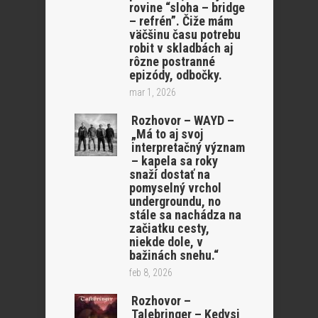
rovine “sloha – bridge
– refrén”. Čiže mám
väčšinu času potrebu
robit v skladbách aj
rôzne postranné
epizódy, odbočky.
mar 1, 2026
Rozhovor – WAYD –
„Má to aj svoj
interpretačný význam
– kapela sa roky
snaží dostať na
pomyselný vrchol
undergroundu, no
stále sa nachádza na
začiatku cesty,
niekde dole, v
bažinách snehu.“
feb 8, 2026
Rozhovor –
Talebringer – Kedysi