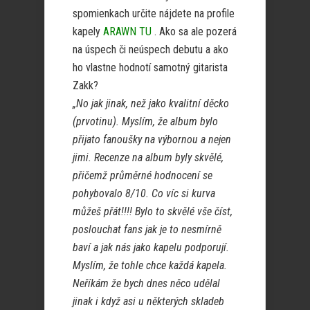
spomienkach určite nájdete na profile
kapely
ARAWN TU
. Ako sa ale pozerá
na úspech či neúspech debutu a ako
ho vlastne hodnotí samotný gitarista
Zakk?
„No jak jinak, než jako kvalitní děcko
(prvotinu). Myslím, že album bylo
přijato fanoušky na výbornou a nejen
jimi. Recenze na album byly skvělé,
přičemž průměrné hodnocení se
pohybovalo 8/10. Co víc si kurva
můžeš přát!!!! Bylo to skvělé vše číst,
poslouchat fans jak je to nesmírně
baví a jak nás jako kapelu podporují.
Myslím, že tohle chce každá kapela.
Neříkám že bych dnes něco udělal
jinak i když asi u některých skladeb