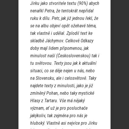
Jirku jako stvoritele textu (90%) abych
nenařkl Petra, že tentokrát nepřidal
ruku k dílu. Petr, jak již jednou řekl, že
se na albu objeví opět ožehavé téma,
tak vlastně i udělal. Zplodil text ke
skladbě Jáchymov. Celkově Odkazy
doby mají lidem připomenou, jak
minulost naší (Československou) tak i
tu světovou. Texty jsou jak k aktuální
situaci, co se děje nejen u nás, nebo
na Slovensku, ale i celosvětově. Taky
najdete texty z minulosti, jako je již
zmíněný Pohan, nebo taky mystické
Hlasy z Tartaru. Vše má nějaký
význam, ať už je pro posluchače
jakýkoliv, tak zejména pro nás je
hluboký. Vlastně asi nejvíce pro Jirku