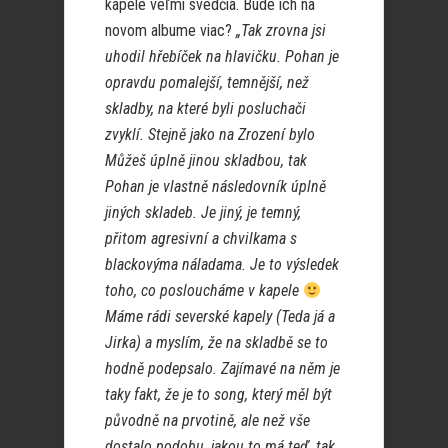
kapele veľmi svedčia. Bude ich na
novom albume viac?
„Tak zrovna jsi
uhodil hřebíček na hlavičku. Pohan je
opravdu pomalejší, temnější, než
skladby, na které byli posluchači
zvyklí. Stejně jako na Zrození bylo
Můžeš úplně jinou skladbou, tak
Pohan je vlastně následovník úplně
jiných skladeb. Je jiný, je temný,
přitom agresivní a chvilkama s
blackovýma náladama. Je to výsledek
toho, co posloucháme v kapele
Máme rádi severské kapely (Teda já a
Jirka) a myslím, že na skladbě se to
hodně podepsalo. Zajímavé na něm je
taky fakt, že je to song, který měl být
původně na prvotině, ale než vše
dostalo podobu, jakou to má teď, tak