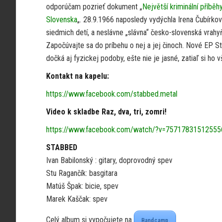
odporúčam pozrieť dokument „
Největší kriminální příběh
Slovenska
„. 28.9.1966 naposledy vydýchla Irena Čubírko
siedmich detí, a neslávne „slávna“ česko-slovenská vrahy
Započúvajte sa do príbehu o nej a jej činoch. Nové EP St
dočká aj fyzickej podoby, ešte nie je jasné, zatiaľ si ho
Kontakt na kapelu:
https://www.facebook.com/stabbed.metal
Video k skladbe Raz, dva, tri, zomri!
https://www.facebook.com/watch/?v=75717831512555
STABBED
Ivan Babilonský : gitary, doprovodný spev
Stu Ragančík: basgitara
Matúš Špak: bicie, spev
Marek Kaščak: spev
Celý album si vypočujete na
Bandcamp