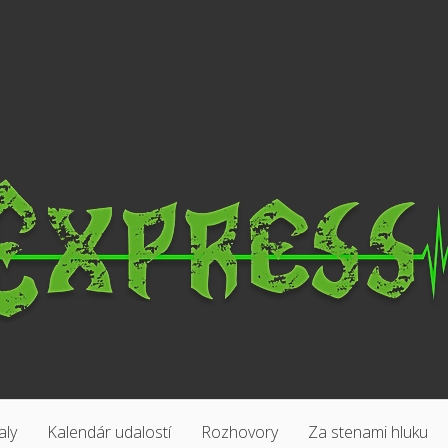
aly
Kalendár udalostí
Rozhovory
Za stenami hluku