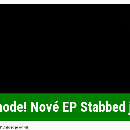
chode! Nové EP Stabbed 
P Stabbed je vonku!