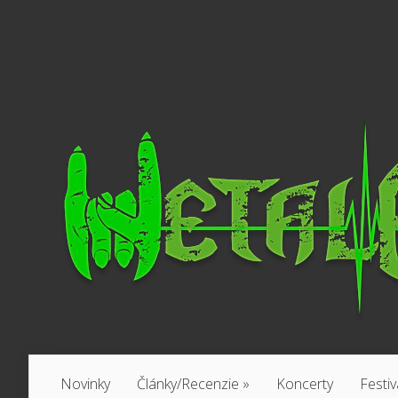
Novinky
Články/Recenzie
»
Koncerty
Festiv