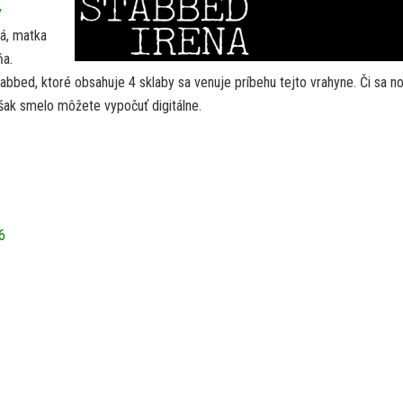
y
vá, matka
ňa.
abbed, ktoré obsahuje 4 sklaby sa venuje príbehu tejto vrahyne. Či sa n
 však smelo môžete vypočuť digitálne.
6