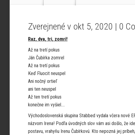
Zverejnené v okt 5, 2020 |
0 C
Raz, dva, tri, zomri!
Až na tretí pokus
Ján Čubírka zomrel
Až na tretí pokus
Keď Fluocit neuspel
Ani nočný ortieľ
ani ten neuspel
Až ten tretí pokus
konečne im vyšiel….
Východoslovenská skupina Stabbed vydala včera nové E
názvom Irena! Podľa úvodných slov vám asi došlo, že id
postavu, vrahyňu Irenu Čubírkovú. Kto nepozná jej príbeh