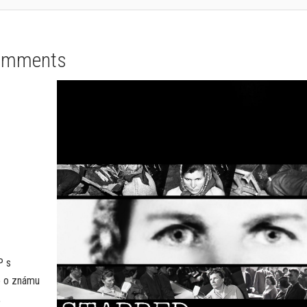
omments
P s
e o známu
,