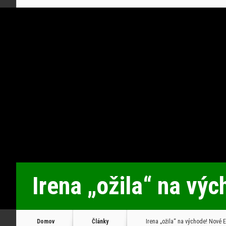
Irena „ožila“ na vý
Domov
Články
Irena „ožila“ na východe! Nové E