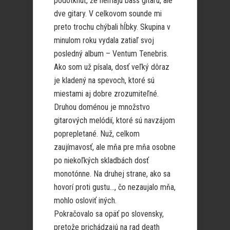
podotknúť, že nemajú bass gitaru, ale
dve gitary. V celkovom sounde mi
preto trochu chýbali hĺbky. Skupina v
minulom roku vydala zatiaľ svoj
posledný album – Ventum Tenebris.
Ako som už písala, dosť veľký dôraz
je kladený na spevoch, ktoré sú
miestami aj dobre zrozumiteľné.
Druhou doménou je množstvo
gitarových melódií, ktoré sú navzájom
poprepletané. Nuž, celkom
zaujímavosť, ale mňa pre mňa osobne
po niekoľkých skladbách dosť
monotónne. Na druhej strane, ako sa
hovorí proti gustu…, čo nezaujalo mňa,
mohlo osloviť iných.
Pokračovalo sa opäť po slovensky,
pretože prichádzajú na rad death