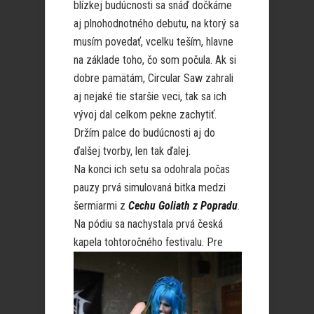
blízkej budúcnosti sa snáď dočkáme
aj plnohodnotného debutu, na ktorý sa
musím povedať, vcelku teším, hlavne
na základe toho, čo som počula. Ak si
dobre pamätám, Circular Saw zahrali
aj nejaké tie staršie veci, tak sa ich
vývoj dal celkom pekne zachytiť.
Držím palce do budúcnosti aj do
ďalšej tvorby, len tak ďalej.
Na konci ich setu sa odohrala počas
pauzy prvá simulovaná bitka medzi
šermiarmi z
Cechu Goliath z Popradu
.
Na pódiu sa nachystala prvá česká
kape
la tohtoročného festivalu. Pre