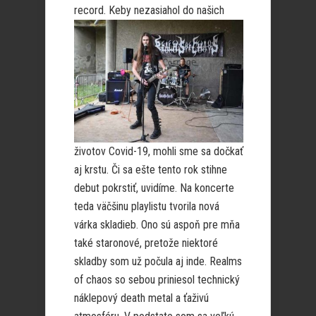
rec
ord. Keby nezasiahol do našich
životov Covid-19, mohli sme sa dočkať
aj krstu. Či sa ešte tento rok stihne
debut pokrstiť, uvidíme. Na koncerte
teda väčšinu playlistu tvorila nová
várka skladieb. Ono sú aspoň pre mňa
také staronové, pretože niektoré
skladby som už počula aj inde. Realms
of chaos so sebou priniesol technický
náklepový death metal a ťaživú