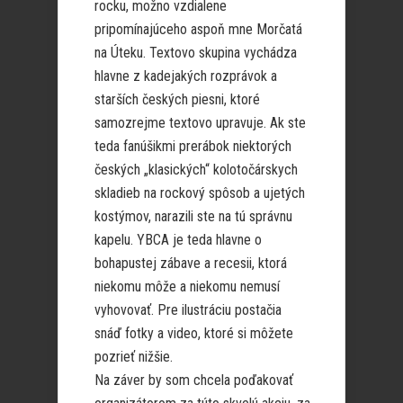
rocku, možno vzdialene
pripomínajúceho aspoň mne Morčatá
na Úteku. Textovo skupina vychádza
hlavne z kadejakých rozprávok a
starších českých piesni, ktoré
samozrejme textovo upravuje. Ak ste
teda fanúšikmi prerábok niektorých
českých „klasických“ kolotočárskych
skladieb na rockový spôsob a ujetých
kostýmov, narazili ste na tú správnu
kapelu. YBCA je teda hlavne o
bohapustej zábave a recesii, ktorá
niekomu môže a niekomu nemusí
vyhovovať. Pre ilustráciu postačia
snáď fotky a video, ktoré si môžete
pozrieť nižšie.
Na záver by som chcela poďakovať