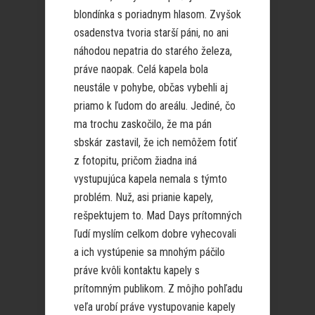
blondínka s poriadnym hlasom. Zvyšok
osadenstva tvoria starší páni, no ani
náhodou nepatria do starého železa,
práve naopak. Celá kapela bola
neustále v pohybe, občas vybehli aj
priamo k ľudom do areálu. Jediné, čo
ma trochu zaskočilo, že ma pán
sbskár zastavil, že ich nemôžem fotiť
z fotopitu, pričom žiadna iná
vystupujúca kapela nemala s týmto
problém. Nuž, asi prianie kapely,
rešpektujem to. Mad Days prítomných
ľudí myslím celkom dobre vyhecovali
a ich vystúpenie sa mnohým páčilo
práve kvôli kontaktu kapely s
prítomným publikom. Z môjho pohľadu
veľa urobí práve vystupovanie kapely