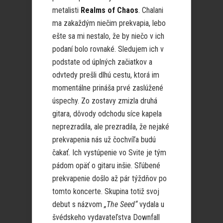
metalisti
Realms of Chaos
. Chalani
ma zakaždým niečim prekvapia, lebo
ešte sa mi nestalo, že by niečo v ich
podaní bolo rovnaké. Sledujem ich v
podstate od úplných začiatkov a
odvtedy prešli dlhú cestu, ktorá im
momentálne prináša prvé zaslúžené
úspechy. Zo zostavy zmizla druhá
gitara, dôvody odchodu síce kapela
neprezradila, ale prezradila, že nejaké
prekvapenia nás už čochvíľa budú
čakať. Ich vystúpenie vo Svite je tým
pádom opäť o gitaru inšie. Sľúbené
prekvapenie došlo až pár týždňov po
tomto koncerte. Skupina totiž svoj
debut s názvom
„The Seed“
vydala u
švédskeho vydavateľstva Downfall