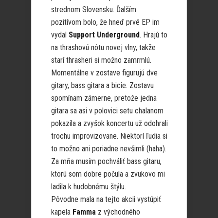
strednom Slovensku. Ďalším
pozitívom bolo, že hneď prvé EP im
vydal
Support Underground
. Hrajú to
na thrashovú nôtu novej vlny, takže
starí thrasheri si možno zamrmlú.
Momentálne v zostave figurujú dve
gitary, bass gitara a bicie. Zostavu
spomínam zámerne, pretože jedna
gitara sa asi v polovici setu chalanom
pokazila a zvyšok koncertu už odohrali
trochu improvizovane. Niektorí ľudia si
to možno ani poriadne nevšimli (haha).
Za mňa musím pochváliť bass gitaru,
ktorú som dobre počula a zvukovo mi
ladila k hudobnému štýlu.
Pôvodne mala na tejto akcii vystúpiť
kapela
Famma
z východného