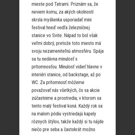
mieste pod Tatrami. Priznám sa, že
neviem komu, za akých okolností
skrsla myšlienka usporiadať mini
festival hneď vedľa železničnej
stanice vo Svite. Nápad to bol však
veľmi dobrý, pretože toto miesto má
svoju nezameniteľnú atmosféru. Spája
sa tu nedávna minulosť s
prítomnosťou. Minulosť vidieť hlavne v
interiéri stanice, od backstage, až po
WC. Za prítomnosť môžeme
považovať nás všetkých, čo sa akcie
zúčastnime a prostredia, v ktorom sa
tento malý festival koná. Každý rok sa
na malom pódiu vystriedajú kapely
rôznych štýlov, takže každý si tu nájde
niečo pre seba a častokrát možno