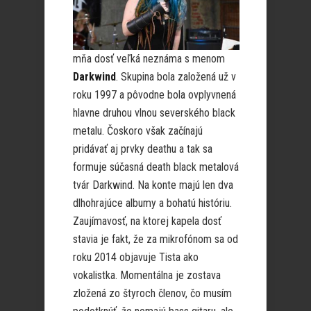
mňa dosť veľká neznáma s menom
Darkwind
. Skupina bola založená už v
roku 1997 a pôvodne bola ovplyvnená
hlavne druhou vlnou severského black
metalu. Čoskoro však začínajú
pridávať aj prvky deathu a tak sa
formuje súčasná death black metalová
tvár Darkwind. Na konte majú len dva
dlhohrajúce albumy a bohatú históriu.
Zaujímavosť, na ktorej kapela dosť
stavia je fakt, že za mikrofónom sa od
roku 2014 objavuje Tista ako
vokalistka. Momentálna je zostava
zložená zo štyroch členov, čo musím