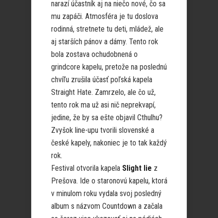
narazí účastník aj na niečo nové, čo sa
mu zapáči. Atmosféra je tu doslova
rodinná, stretnete tu deti, mládež, ale
aj starších pánov a dámy. Tento rok
bola zostava ochudobnená o
grindcore kapelu, pretože na poslednú
chvíľu zrušila účasť poľská kapela
Straight Hate. Zamrzelo, ale čo už,
tento rok ma už asi nič neprekvapí,
jedine, že by sa ešte objavil Cthulhu?
Zvyšok line-upu tvorili slovenské a
české kapely, nakoniec je to tak každý
rok.
Festival otvorila kapela
Slight lie
z
Prešova. Ide o staronovú kapelu, ktorá
v minulom roku vydala svoj posledný
album s názvom Countdown a začala