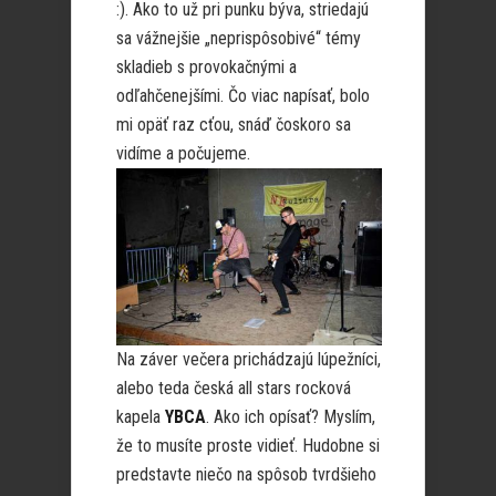
:). Ako to už pri punku býva, striedajú
sa vážnejšie „neprispôsobivé“ témy
skladieb s provokačnými a
odľahčenejšími. Čo viac napísať, bolo
mi opäť raz cťou, snáď čoskoro sa
vidíme a počujeme.
Na záver večera prichádzajú lúpežníci,
alebo teda česká all stars rocková
kapela
YBCA
. Ako ich opísať? Myslím,
že to musíte proste vidieť. Hudobne si
predstavte niečo na spôsob tvrdšieho