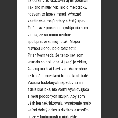
sa čoraz viac ukazovať aj na pódiách.
Tak ako minulý rok, išlo o melodický,
nazvem to heavy metal. Výrazné
zastúpenie majú gitary a čistý spev.
Žiaľ, práve počas ich vystúpenia som
zistila, že so mnou nechce
spolupracovať môj foťák. Mojou
hlavnou úlohou bolo totiž fotiť.
Priznávam teda, že tento set som
vnímala na pol ucha. Aj keď je vidieť,
že skupinu hrať baví, za mňa osobne
je to ešte miestami trochu kostrbaté.
Väčšina hudobných nápadov sa mi
zdala klasická, nie veľmi vyčnievajúca
z radu podobných skupín. Aby som
však len nekritizovala, vystúpenie malo
veľmi dobrý ohlas u divákov a myslím
si, že v budúcnosti o nich ešte