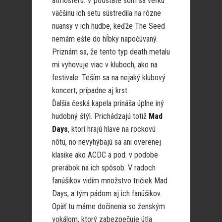
atmosféru. V podstate som sa veľkú
väčšinu ich setu sústredila na rôzne
nuansy v ich hudbe, keďže The Seed
nemám ešte do hĺbky napočúvaný.
Priznám sa, že tento typ death metalu
mi vyhovuje viac v kluboch, ako na
festivale. Teším sa na nejaký klubový
koncert, prípadne aj krst.
Ďalšia česká kapela prináša úplne iný
hudobný štýl. Prichádzajú totiž
Mad
Days
, ktorí hrajú hlave na rockovú
nôtu, no nevyhýbajú sa ani overenej
klasike ako ACDC a pod. v podobe
prerábok na ich spôsob. V radoch
fanúšikov vidím množstvo tričiek Mad
Days, a tým pádom aj ich fanúšikov.
Opäť tu máme dočinenia so ženským
vokálom, ktorý zabezpečuje útla