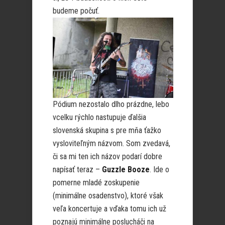
budeme počuť.
Pódium nezostalo dlho prázdne, lebo
vcelku rýchlo nastupuje ďalšia
slovenská skupina s pre mňa ťažko
vysloviteľným názvom. Som zvedavá,
či sa mi ten ich názov podarí dobre
napísať teraz –
Guzzle Booze
. Ide o
pomerne mladé zoskupenie
(minimálne osadenstvo), ktoré však
veľa koncertuje a vďaka tomu ich už
poznajú minimálne poslucháči na