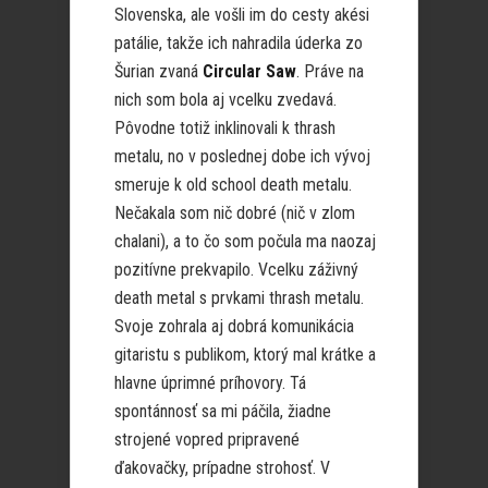
Slovenska, ale vošli im do cesty akési
patálie, takže ich nahradila úderka zo
Šurian zvaná
Circular Saw
. Práve na
nich som bola aj vcelku zvedavá.
Pôvodne totiž inklinovali k thrash
metalu, no v poslednej dobe ich vývoj
smeruje k old school death metalu.
Nečakala som nič dobré (nič v zlom
chalani), a to čo som počula ma naozaj
pozitívne prekvapilo. Vcelku záživný
death metal s prvkami thrash metalu.
Svoje zohrala aj dobrá komunikácia
gitaristu s publikom, ktorý mal krátke a
hlavne úprimné príhovory. Tá
spontánnosť sa mi páčila, žiadne
strojené vopred pripravené
ďakovačky, prípadne strohosť. V