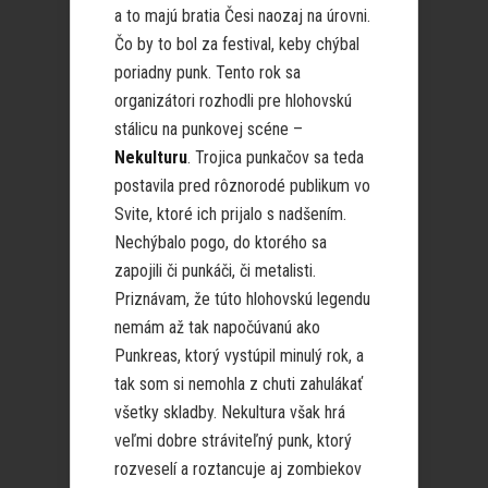
a to majú bratia Česi naozaj na úrovni.
Čo by to bol za festival, keby chýbal
poriadny punk. Tento rok sa
organizátori rozhodli pre hlohovskú
stálicu na punkovej scéne –
Nekulturu
. Trojica punkačov sa teda
postavila pred rôznorodé publikum vo
Svite, ktoré ich prijalo s nadšením.
Nechýbalo pogo, do ktorého sa
zapojili či punkáči, či metalisti.
Priznávam, že túto hlohovskú legendu
nemám až tak napočúvanú ako
Punkreas, ktorý vystúpil minulý rok, a
tak som si nemohla z chuti zahulákať
všetky skladby. Nekultura však hrá
veľmi dobre stráviteľný punk, ktorý
rozveselí a roztancuje aj zombiekov