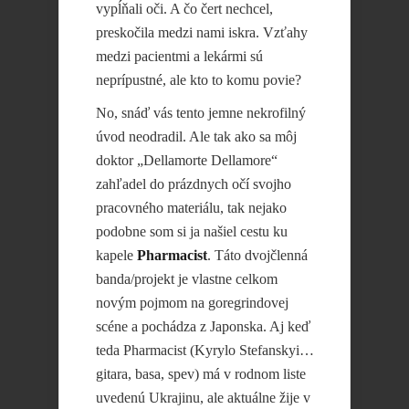
vypĺňali oči. A čo čert nechcel,
preskočila medzi nami iskra. Vzťahy
medzi pacientmi a lekármi sú
neprípustné, ale kto to komu povie?
No, snáď vás tento jemne nekrofilný
úvod neodradil. Ale tak ako sa môj
doktor „Dellamorte Dellamore“
zahľadel do prázdnych očí svojho
pracovného materiálu, tak nejako
podobne som si ja našiel cestu ku
kapele
Pharmacist
. Táto dvojčlenná
banda/projekt je vlastne celkom
novým pojmom na
goregrindovej
scéne a pochádza z Japonska. Aj keď
teda Pharmacist (Kyrylo Stefanskyi…
gitara, basa, spev) má v rodnom liste
uvedenú Ukrajinu,
ale aktuálne žije v