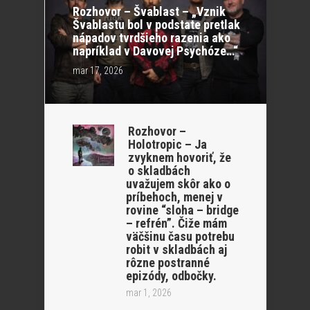
Rozhovor – Švablast – „Vznik
Švablastu bol v podstate pretlak
nápadov tvrdšieho razenia ako
napríklad v Davovej Psychóze…“
mar 17, 2026
Rozhovor –
Holotropic – Ja
zvyknem hovoriť, že
o skladbách
uvažujem skôr ako o
príbehoch, menej v
rovine “sloha – bridge
– refrén”. Čiže mám
väčšinu času potrebu
robit v skladbách aj
rôzne postranné
epizódy, odbočky.
mar 1, 2026