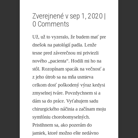
Zverejnené v sep 1, 2020 |
0 Comments
Už, už to vyzeralo, že budem mať pre
dnešok na patológií padla. Lenže
tesne pred záverečnou mi priviezli
nového „pacienta“. Hodili mi ho na
stôl. Rozopínam spacák na večnosť a
z jeho útrob sa na mňa usmieva
celkom dosť poškodený výraz kedysi
zmyselnej tváre. Povzdychnem si a
dám sa do práce. Vyťahujem sadu
chirurgického náčinia a začínam moju
symfóniu chorobomyselných.
Pristihnem sa, ako pozerám do
jamiek, ktoré možno ešte nedávno