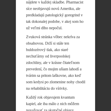
nájdete v každej skladbe. Pharmacist
síce neobjavujú novú Ameriku, ale
predkladajú patologický goregrind v
tak dokonalej podobe, v akej som ho
už veľmi dlho nepočul.
Zvuková stránka vôbec nekríva za
obsahovou. Drží si stále ten
buldozérový tlak, ako staré
nechuťárny od liverpoolskej
zdochliny, ale v krásne čitateľnom
prevedení, čo mojim ušiam lahodí a
tvárim sa pritom laškovne, ako keď
som kedysi po zlomenine nohy chodil
na rehabilitáciu do vírivky.
Každý rok objavujem kvantum
kapiel, ale iba málo z nich môžem
považovať za skutočné objavy.