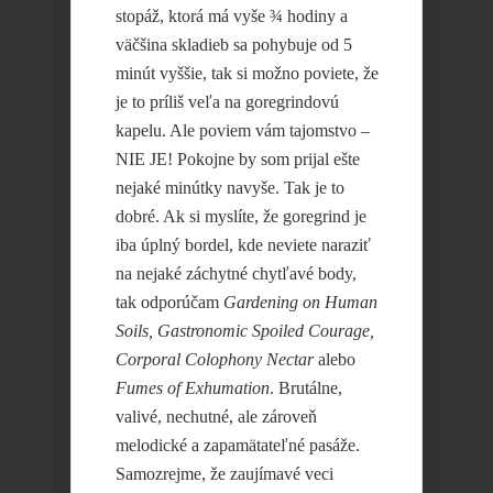
stopáž, ktorá má vyše ¾ hodiny a
väčšina skladieb sa pohybuje od 5
minút vyššie, tak si možno poviete, že
je to príliš veľa na goregrindovú
kapelu. Ale poviem vám tajomstvo –
NIE JE! Pokojne by som prijal ešte
nejaké minútky navyše. Tak je to
dobré. Ak si myslíte, že goregrind je
iba úplný bordel, kde neviete naraziť
na nejaké záchytné chytľavé body,
tak odporúčam
Gardening on Human
Soils, Gastronomic Spoiled Courage,
Corporal Colophony Nectar
alebo
Fumes of Exhumation
. Brutálne,
valivé, nechutné, ale zároveň
melodické a zapamätateľné pasáže.
Samozrejme, že zaujímavé veci