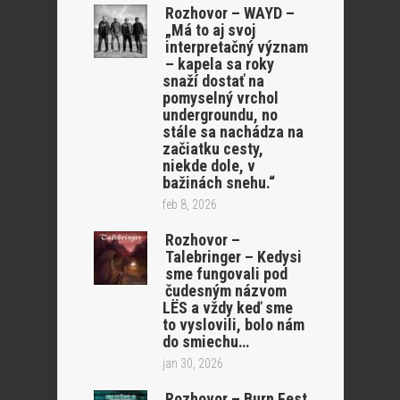
Rozhovor – WAYD –
„Má to aj svoj
interpretačný význam
– kapela sa roky
snaží dostať na
pomyselný vrchol
undergroundu, no
stále sa nachádza na
začiatku cesty,
niekde dole, v
bažinách snehu.“
feb 8, 2026
Rozhovor –
Talebringer – Kedysi
sme fungovali pod
čudesným názvom
LËS a vždy keď sme
to vyslovili, bolo nám
do smiechu…
jan 30, 2026
Rozhovor – Burn Fest