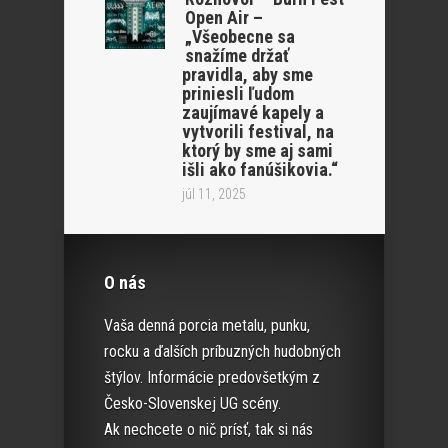
Open Air –
„Všeobecne sa
snažíme držať
pravidla, aby sme
priniesli ľudom
zaujímavé kapely a
vytvorili festival, na
ktorý by sme aj sami
išli ako fanúšikovia.“
júl 11, 2025
O nás
Vaša denná porcia metalu, punku,
rocku a ďalších príbuzných hudobných
štýlov. Informácie predovšetkým z
Česko-Slovenskej UG scény.
Ak nechcete o nič prísť, tak si nás