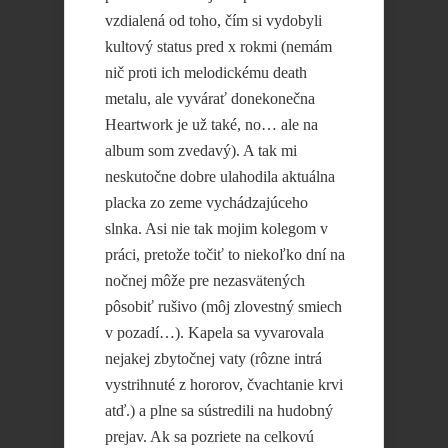
vzdialená od toho, čím si vydobyli
kultový status pred x rokmi (nemám
nič proti ich melodickému death
metalu, ale vyvárať donekonečna
Heartwork je už také, no… ale na
album som zvedavý). A tak mi
neskutočne dobre ulahodila aktuálna
placka zo zeme vychádzajúceho
slnka. Asi nie tak mojim kolegom v
práci, pretože točiť to niekoľko dní na
nočnej môže pre nezasvätených
pôsobiť rušivo (môj zlovestný smiech
v pozadí…). Kapela sa vyvarovala
nejakej zbytočnej vaty (rôzne intrá
vystrihnuté z hororov, čvachtanie krvi
atď.) a plne sa sústredili na hudobný
prejav. Ak sa pozriete na celkovú