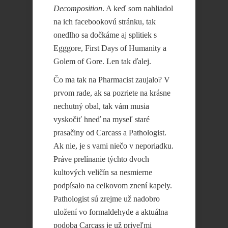
Decomposition
. A keď som nahliadol
na ich facebookovú stránku, tak
onedlho sa dočkáme aj splitiek s
Egggore, First Days of Humanity a
Golem of Gore. Len tak ďalej.
Čo ma tak na Pharmacist zaujalo? V
prvom rade, ak sa pozriete na krásne
nechutný obal, tak vám musia
vyskočiť hneď na myseľ staré
prasačiny od
Carcass a Pathologist.
Ak nie, je s vami niečo v neporiadku.
Práve prelínanie týchto dvoch
kultových veličín sa nesmierne
podpísalo na celkovom znení kapely.
Pathologist sú zrejme už nadobro
uložení vo formaldehyde a aktuálna
podoba Carcass je už priveľmi