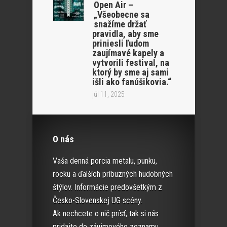
Open Air –
„Všeobecne sa
snažíme držať
pravidla, aby sme
priniesli ľudom
zaujímavé kapely a
vytvorili festival, na
ktorý by sme aj sami
išli ako fanúšikovia.“
júl 11, 2025
O nás
Vaša denná porcia metalu, punku,
rocku a ďalších príbuzných hudobných
štýlov. Informácie predovšetkým z
Česko-Slovenskej UG scény.
Ak nechcete o nič prísť, tak si nás
pridajte do záujmového zoznamu.