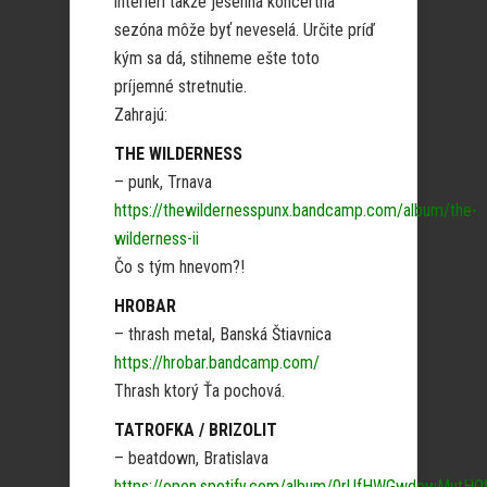
interiéri takže jesenná koncertná
sezóna môže byť neveselá. Určite príď
kým sa dá, stihneme ešte toto
príjemné stretnutie.
Zahrajú:
THE WILDERNESS
– punk, Trnava
https://thewildernesspunx.bandcamp.com/album/the-
wilderness-ii
Čo s tým hnevom?!
HROBAR
– thrash metal, Banská Štiavnica
https://hrobar.bandcamp.com/
Thrash ktorý Ťa pochová.
TATROFKA / BRIZOLIT
– beatdown, Bratislava
https://open.spotify.com/album/0rUfHWGwdowMytHO