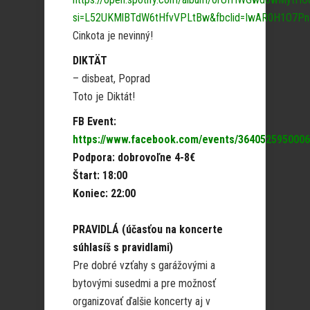
si=L52UKMlBTdW6tHfvVPLtBw&fbclid=IwAR0H1O7P
Cinkota je nevinný!
DIKTÄT
– disbeat, Poprad
Toto je Diktát!
FB Event:
https://www.facebook.com/events/3640525950006
Podpora: dobrovoľne 4-8€
Štart: 18:00
Koniec: 22:00
PRAVIDLÁ (účasťou na koncerte
súhlasíš s pravidlami)
Pre dobré vzťahy s garážovými a
bytovými susedmi a pre možnosť
organizovať ďalšie koncerty aj v