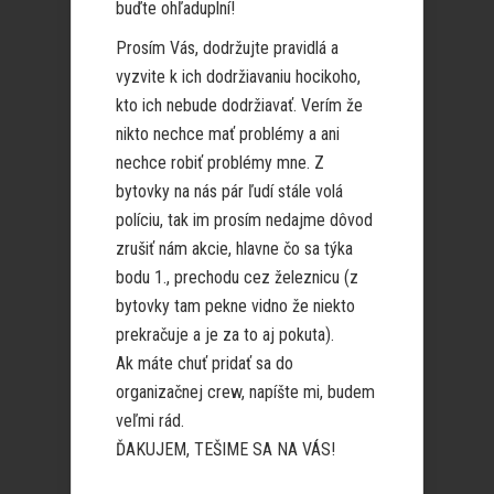
buďte ohľaduplní!
Prosím Vás, dodržujte pravidlá a
vyzvite k ich dodržiavaniu hocikoho,
kto ich nebude dodržiavať. Verím že
nikto nechce mať problémy a ani
nechce robiť problémy mne. Z
bytovky na nás pár ľudí stále volá
políciu, tak im prosím nedajme dôvod
zrušiť nám akcie, hlavne čo sa týka
bodu 1., prechodu cez železnicu (z
bytovky tam pekne vidno že niekto
prekračuje a je za to aj pokuta).
Ak máte chuť pridať sa do
organizačnej crew, napíšte mi, budem
veľmi rád.
ĎAKUJEM, TEŠIME SA NA VÁS!