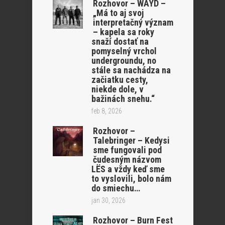
Rozhovor – WAYD –
„Má to aj svoj
interpretačný význam
– kapela sa roky
snaží dostať na
pomyselný vrchol
undergroundu, no
stále sa nachádza na
začiatku cesty,
niekde dole, v
bažinách snehu.“
feb 8, 2026
Rozhovor –
Talebringer – Kedysi
sme fungovali pod
čudesným názvom
LËS a vždy keď sme
to vyslovili, bolo nám
do smiechu…
jan 30, 2026
Rozhovor – Burn Fest