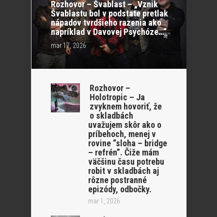
Rozhovor – Švablast – „Vznik
Švablastu bol v podstate pretlak
nápadov tvrdšieho razenia ako
napríklad v Davovej Psychóze…“
mar 17, 2026
Rozhovor –
Holotropic – Ja
zvyknem hovoriť, že
o skladbách
uvažujem skôr ako o
príbehoch, menej v
rovine “sloha – bridge
– refrén”. Čiže mám
väčšinu času potrebu
robit v skladbách aj
rôzne postranné
epizódy, odbočky.
mar 1, 2026