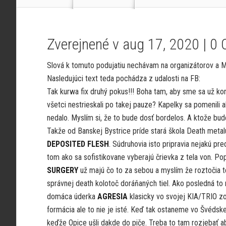
Zverejnené v aug 17, 2020 |
0 
Slová k tomuto podujatiu nechávam na organizátorov a M
Nasledujúci text teda pochádza z udalosti na FB:
Tak kurwa fix druhý pokus!!! Boha tam, aby sme sa už k
všetci nestrieskali po takej pauze? Kapelky sa pomenili a
nedalo. Myslím si, že to bude dosť bordelos. A ktože bude
Takže od Banskej Bystrice príde stará škola Death metal
DEPOSITED FLESH
. Súdruhovia isto pripravia nejakú pr
tom ako sa sofistikovane vyberajú črievka z tela von. Po
SURGERY
už majú čo to za sebou a myslím že roztočia t
správnej death kolotoč doráňaných tiel. Ako posledná to
domáca úderka
AGRESIA
klasicky vo svojej KIA/TRIO z
formácia ale to nie je isté. Keď tak ostaneme vo Švéds
keďže Opice ušli dakde do piče. Treba to tam rozjebať 