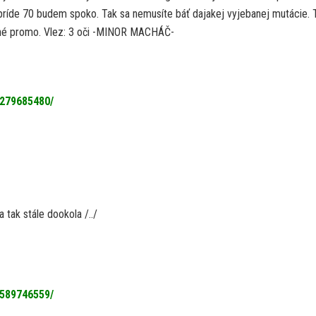
príde 70 budem spoko. Tak sa nemusíte báť dajakej vyjebanej mutácie.
etné promo. Vlez: 3 oči -MINOR MACHÁČ-
1279685480/
 tak stále dookola /../
0589746559/