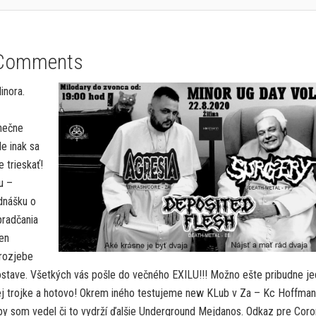
Comments
inora.
onečne
le inak sa
 trieskať!
u –
ednášku o
pradčania
en
 rozjebe
ostave. Všetkých vás pošle do večného EXILU!!! Možno ešte pribudne j
kej trojke a hotovo! Okrem iného testujeme new KLub v Za – Kc Hoffman
aby som vedel či to vydrží ďalšie Underground Mejdanos. Odkaz pre Cor