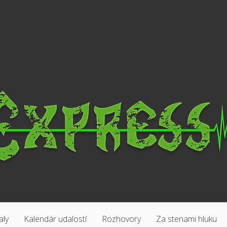
aly
Kalendár udalostí
Rozhovory
Za stenami hluku