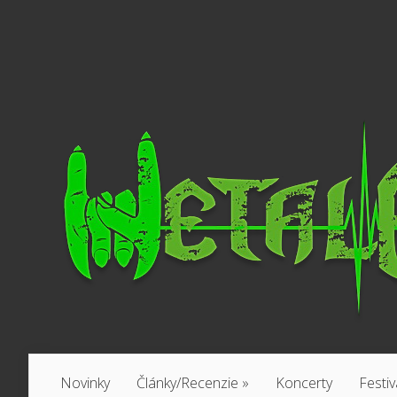
Novinky
Články/Recenzie
»
Koncerty
Festiv