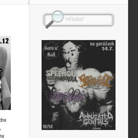
edna
,
ona