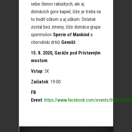
sebe členov rakúskych, ale aj
domácich gore kapiel, čiže je treba na
to hodiť očkom a aj uškom. Ostatok
zostal bez zmeny, čiže domáca grupa
spermoňov
Sperm of Mankind
a
chorvátski drtiči
Gemišt
.
15. 8. 2020, Garáže pod Prístavným
mostom
Vstup
: 5€
Začiatok
: 19:00
FB
Event
:
https://www.facebook.com/events/69521342