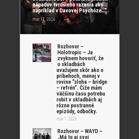
nápadov tvrdšieho razenia ako
napríklad v Davovej Psychóze…“
mar 17, 2026
Rozhovor –
Holotropic – Ja
zvyknem hovoriť, že
o skladbách
uvažujem skôr ako o
príbehoch, menej v
rovine “sloha – bridge
– refrén”. Čiže mám
väčšinu času potrebu
robit v skladbách aj
rôzne postranné
epizódy, odbočky.
mar 1, 2026
Rozhovor – WAYD –
„Má to aj svoj