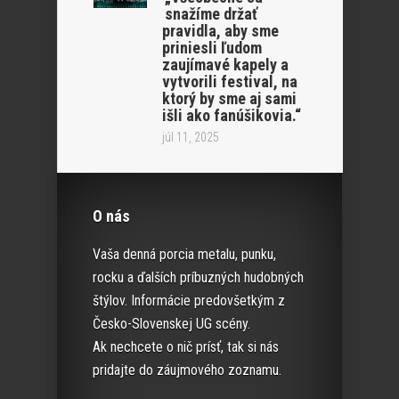
snažíme držať
pravidla, aby sme
priniesli ľudom
zaujímavé kapely a
vytvorili festival, na
ktorý by sme aj sami
išli ako fanúšikovia.“
júl 11, 2025
O nás
Vaša denná porcia metalu, punku,
rocku a ďalších príbuzných hudobných
štýlov. Informácie predovšetkým z
Česko-Slovenskej UG scény.
Ak nechcete o nič prísť, tak si nás
pridajte do záujmového zoznamu.