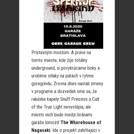
Prístavným mostom. A práve na
tomto mieste, kde žije totálny
underground, si povykrúcame boky a
urobíme otlaky na pätách v rytme
goregrindu. Zrovna dnes nastali zmeny
v programe a dozvedeli sme sa, že
rakúske kapely Snuff Princess a Cult
of the True Light nevystúpia, ale
miesto nich bude medzi bránami
garáže lomoziť
The Whorehouse of
Nagasaki
. Ide o projekt zahŕňajúci v