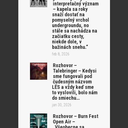
interpretačný význam
– kapela sa roky
snaží dostať na
pomyselný vrchol
undergroundu, no
stále sa nachádza na
začiatku cesty,
niekde dole, v
bažinách snehu.“
feb 8, 2026
Rozhovor –
Talebringer – Kedysi
sme fungovali pod
čudesným názvom
LËS a vždy keď sme
to vyslovili, bolo nám
do smiechu…
jan 30, 2026
Rozhovor – Burn Fest
Open Air –
„Všeobecne sa