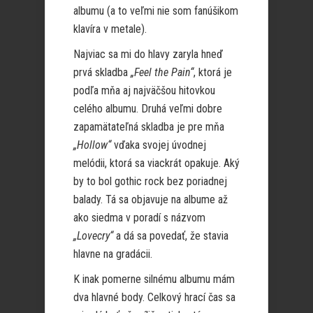
albumu (a to veľmi nie som fanúšikom
klavíra v metale).
Najviac sa mi do hlavy zaryla hneď
prvá skladba
„Feel the Pain“
, ktorá je
podľa mňa aj najväčšou hitovkou
celého albumu. Druhá veľmi dobre
zapamätateľná skladba je pre mňa
„
Hollow“
vďaka svojej úvodnej
melódii, ktorá sa viackrát opakuje. Aký
by to bol gothic rock bez poriadnej
balady. Tá sa objavuje na albume až
ako siedma v poradí s názvom
„Lovecry“
a dá sa povedať, že stavia
hlavne na gradácii.
K inak pomerne silnému albumu mám
dva hlavné body. Celkový hrací čas sa