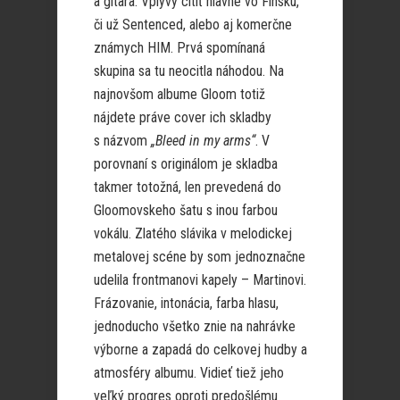
a gitara. Vplyvy cítiť hlavne vo Fínsku,
či už Sentenced, alebo aj komerčne
známych HIM. Prvá spomínaná
skupina sa tu neocitla náhodou. Na
najnovšom albume Gloom totiž
nájdete práve cover ich skladby
s názvom
„Bleed in my arms“
. V
porovnaní s originálom je skladba
takmer totožná, len prevedená do
Gloomovskeho šatu s inou farbou
vokálu. Zlatého slávika v melodickej
metalovej scéne by som jednoznačne
udelila frontmanovi kapely – Martinovi.
Frázovanie, intonácia, farba hlasu,
jednoducho všetko znie na nahrávke
výborne a zapadá do celkovej hudby a
atmosféry albumu. Vidieť tiež jeho
veľký progres oproti predošlému