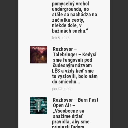
pomyselný vrchol
undergroundu, no
stále sa nachádza na
začiatku cesty,
niekde dole, v
bažinách snehu.“
feb 8, 2026
Rozhovor –
Talebringer – Kedysi
sme fungovali pod
čudesným názvom
LËS a vždy keď sme
to vyslovili, bolo nám
do smiechu…
jan 30, 2026
Rozhovor – Burn Fest
Open Air –
„Všeobecne sa
snažíme držať
pravidla, aby sme
priniesli ľudom