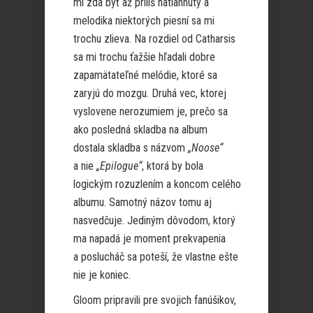
mi zdá byť až príliš natiahnutý a
melodika niektorých piesní sa mi
trochu zlieva. Na rozdiel od Catharsis
sa mi trochu ťažšie hľadali dobre
zapamätateľné melódie, ktoré sa
zaryjú do mozgu. Druhá vec, ktorej
vyslovene nerozumiem je, prečo sa
ako posledná skladba na album
dostala skladba s názvom
„
Noose“
a nie
„
Epilogue“
, ktorá by bola
logickým rozuzlením a koncom celého
albumu. Samotný názov tomu aj
nasvedčuje. Jediným dôvodom, ktorý
ma napadá je moment prekvapenia
a poslucháč sa poteší, že vlastne ešte
nie je koniec.
Gloom pripravili pre svojich fanúšikov,