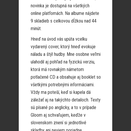
novinka je dostupná na všetkých
online platfomách. Na albume nájdete
9 skladieb s celkovou dĺžkou nad 44
minút.
Hneď na úvod vás upúta vcelku
vydarený cover, ktorý hneď evokuje
náladu a štýl hudby. Mne osobne veľmi
ulahodil aj pohľad na fyzickú verziu,
ktorá má rovnakým námetom
potlačené CD a obsahuje aj booklet so
všetkými potrebnými informáciami.
Vždy ma poteší, keď si kapela dá
záležať aj na takýchto detailoch. Texty
sú písané po anglicky, a to v prípade
Gloom aj schvaľujem, keďže v
slovenskom znení si jednotlivé
skladby ani neviem poriadne