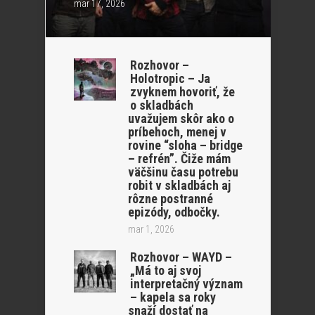
mar 17, 2026
Rozhovor –
Holotropic – Ja
zvyknem hovoriť, že
o skladbách
uvažujem skôr ako o
príbehoch, menej v
rovine “sloha – bridge
– refrén”. Čiže mám
väčšinu času potrebu
robit v skladbách aj
rôzne postranné
epizódy, odbočky.
mar 1, 2026
Rozhovor – WAYD –
„Má to aj svoj
interpretačný význam
– kapela sa roky
snaží dostať na