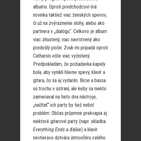
albumu. Oproti predchodcovi má
novinka taktiež viac ženských spevov,
či už na zvýraznenie slohy, alebo ako
partnera v „dialógu“. Celkovo je album
viac zhustený, viac navrstvený ako
predošlý počin. Zvuk mi pripadá oproti
Catharsis ešte viac vyčistený.
Predpokladám, že požiadavka kapely
bola, aby vynikli hlavne spevy, klavír a
gitara, čo sa aj vydarilo. Bicie a bassa
sú trochu v ústraní, ale keby sa niekto
zameriaval na tieto dva nástroje,
„načítať“ ich party by tiež nebol
problém. Občas príjemne prekvapia aj
niektoré gitarové party (napr. skladba
Everything Ends
a ďalšie) a klavír
nevtieravo dotvára atmosféru celého