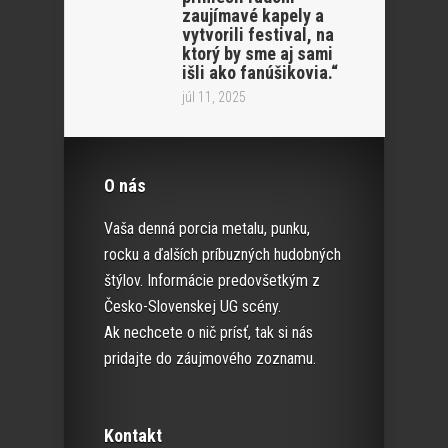
zaujímavé kapely a
vytvorili festival, na
ktorý by sme aj sami
išli ako fanúšikovia.“
júl 11, 2025
O nás
Vaša denná porcia metalu, punku,
rocku a ďalších príbuzných hudobných
štýlov. Informácie predovšetkým z
Česko-Slovenskej UG scény.
Ak nechcete o nič prísť, tak si nás
pridajte do záujmového zoznamu.
Kontakt