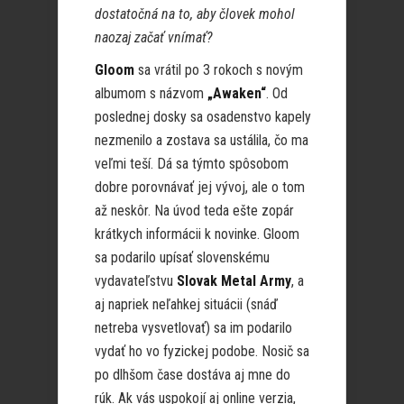
dostatočná na to, aby človek mohol
naozaj začať vnímať?
Gloom
sa vrátil po 3 rokoch s novým
albumom s názvom
„Awaken“
. Od
poslednej dosky sa osadenstvo kapely
nezmenilo a zostava sa ustálila, čo ma
veľmi teší. Dá sa týmto spôsobom
dobre porovnávať jej vývoj, ale o tom
až neskôr. Na úvod teda ešte zopár
krátkych informácii k novinke. Gloom
sa podarilo upísať slovenskému
vydavateľstvu
Slovak Metal Army
, a
aj napriek neľahkej situácii (snáď
netreba vysvetlovať) sa im podarilo
vydať ho vo fyzickej podobe. Nosič sa
po dlhšom čase dostáva aj mne do
rúk. Ak vás uspokojí aj online verzia,