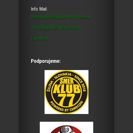
Info Mail:
metalexpress@metalexpress.sk
mrtvolka@metalexpress.sk
Facebook
Podporujeme: