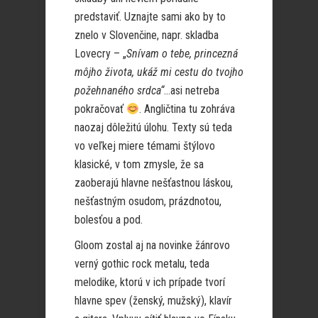
predstaviť. Uznajte sami ako by to
znelo v Slovenčine, napr. skladba
Lovecry – „
Snívam o tebe, princezná
môjho života, ukáž mi cestu do tvojho
požehnaného srdca“
…asi netreba
pokračovať
. Angličtina tu zohráva
naozaj dôležitú úlohu. Texty sú teda
vo veľkej miere témami štýlovo
klasické, v tom zmysle, že sa
zaoberajú hlavne nešťastnou láskou,
nešťastným osudom, prázdnotou,
bolesťou a pod.
Gloom zostal aj na novinke žánrovo
verný gothic rock metalu, teda
melodike, ktorú v ich prípade tvorí
hlavne spev (ženský, mužský), klavír