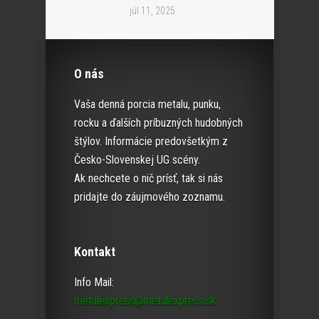
júl 11, 2025
O nás
Vaša denná porcia metalu, punku,
rocku a ďalších príbuzných hudobných
štýlov. Informácie predovšetkým z
Česko-Slovenskej UG scény.
Ak nechcete o nič prísť, tak si nás
pridajte do záujmového zoznamu.
Kontakt
Info Mail:
metalexpress@metalexpress.sk