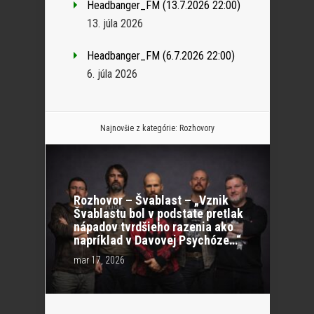
Headbanger_FM (13.7.2026 22:00)
13. júla 2026
Headbanger_FM (6.7.2026 22:00)
6. júla 2026
Najnovšie z kategórie:
Rozhovory
Rozhovor – Švablast – „Vznik
Švablastu bol v podstate pretlak
nápadov tvrdšieho razenia ako
napríklad v Davovej Psychóze…“
mar 17, 2026