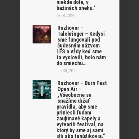
niekde dole, v
bažinách snehu.“
feb 8, 2026
Rozhovor –
Talebringer – Kedysi
sme fungovali pod
čudesným názvom
LËS a vždy keď sme
to vyslovili, bolo nám
do smiechu…
jan 30, 2026
Rozhovor – Burn Fest
Open Air –
„Všeobecne sa
snažíme držať
pravidla, aby sme
priniesli ľudom
zaujímavé kapely a
vytvorili festival, na
ktorý by sme aj sami
išli ako fanúšikovia.“