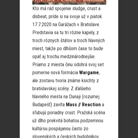
Kto má rád spojenie sludge, crust a
disbeat, príde si na svoje už v piatok
17.7.2020 na Garážach v Bratislave.
Predstavia sa tu tri rôzne kapely, z
troch rôznych štátov a troch hlavných
miest, takže po dlhšom čase to bude
opäť aj trochu medzinárodnejšie.
Priamo z miesta činu odohrá svoj set
pomerne nová formácia
Wargame
,
ale zostavu tvoria známe ksichty z
bratislavskej scény. Z ďalšieho
hlavného mesta na Dunaji (rozumej
Budapešť) zavíta
Mass // Reaction
a
sľubujú poriadny crust. Pražská scéna
už dlho prekvitá bohatou podzemnou
kultúrou pospájanou často zo
slovenských a českých hudobníkov.