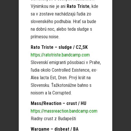
Výnimkou nie je ani
Rato Triste
, kde
sa v zostave nachádzajú ľudia zo
slovenského podhubia. Hrať sa bude
na dobrú noc, alebo teda sludge s
prímesou noise.
Rato Triste – sludge / CZ,SK
https://ratotriste.bandcamp.com
Slovenskí emigranti pôsobiaci v Prahe,
ľudia okolo Controlled Existence, ex-
Alea Iacta Est, Dren. Prvý krát na
Slovensku. Ťažkotonážne bahno s
noisom a la Corrupted.
Mass//Reaction – crust / HU
https://massreaction.bandcamp.com
Riadny crust z Budapešti
Wargame – disbeat / BA