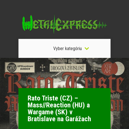
Vyber kategóriu
Rato Triste (CZ) –
Mass//Reaction (HU) a
Wargame (SK) v
Bratislave na Garážach