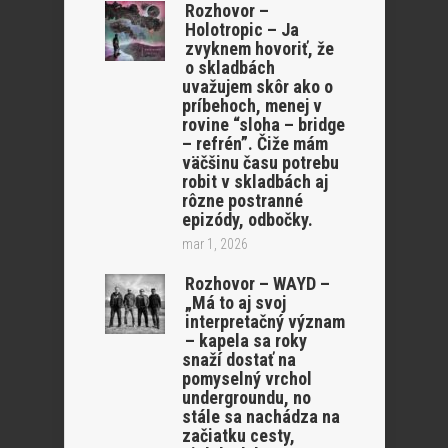
Rozhovor –
Holotropic – Ja
zvyknem hovoriť, že
o skladbách
uvažujem skôr ako o
príbehoch, menej v
rovine “sloha – bridge
– refrén”. Čiže mám
väčšinu času potrebu
robit v skladbách aj
rôzne postranné
epizódy, odbočky.
mar 1, 2026
Rozhovor – WAYD –
„Má to aj svoj
interpretačný význam
– kapela sa roky
snaží dostať na
pomyselný vrchol
undergroundu, no
stále sa nachádza na
začiatku cesty,