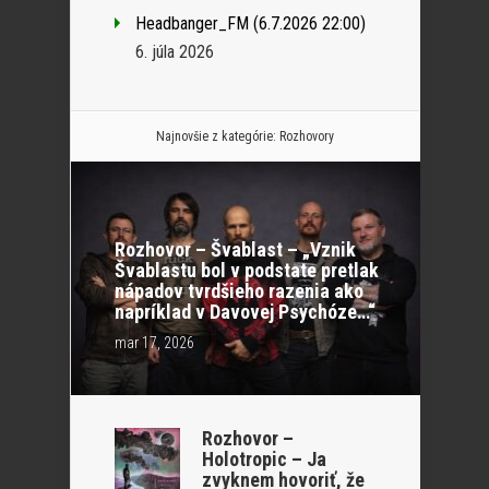
Headbanger_FM (6.7.2026 22:00)
6. júla 2026
Najnovšie z kategórie:
Rozhovory
Rozhovor – Švablast – „Vznik
Švablastu bol v podstate pretlak
nápadov tvrdšieho razenia ako
napríklad v Davovej Psychóze…“
mar 17, 2026
Rozhovor –
Holotropic – Ja
zvyknem hovoriť, že