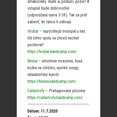
šmakocinky. Bude aj pódium, pozor! A
vstupné bude dobrovoľné
(odporúčaná suma 3-5€). Tak sa príď
zabaviť, do tanca ti zahrajú:
Hrobar
– najrýchlejší trešopal u nás.
Od tohto spolu sa chceš nechať
pochovať!
https://hrobar.bandcamp.com/
Besna
– emotívne mrazenie, husá
kožka na chrbtici, epické songy,
skladateľský kumšt.
https://besna.bandcamp.com/
Catastrofy
– Prehajpovaná pičovina
https://catastrofy.bandcamp.com/
—————————————————————-
Dátum: 11.7.2020