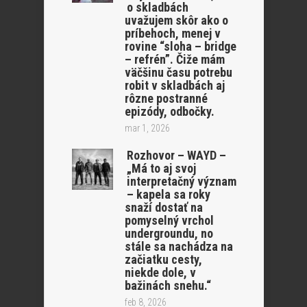
o skladbách
uvažujem skôr ako o
príbehoch, menej v
rovine “sloha – bridge
– refrén”. Čiže mám
väčšinu času potrebu
robit v skladbách aj
rôzne postranné
epizódy, odbočky.
mar 1, 2026
Rozhovor – WAYD –
„Má to aj svoj
interpretačný význam
– kapela sa roky
snaží dostať na
pomyselný vrchol
undergroundu, no
stále sa nachádza na
začiatku cesty,
niekde dole, v
bažinách snehu.“
feb 8, 2026