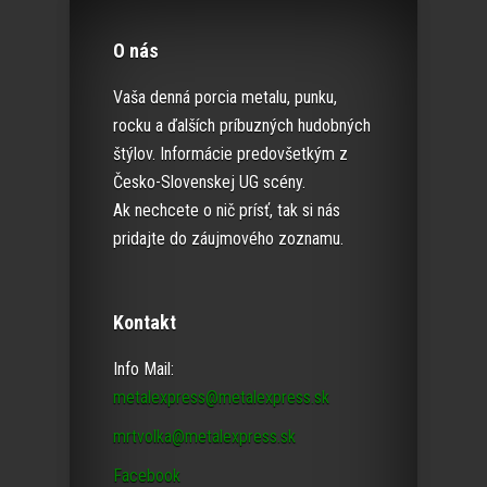
O nás
Vaša denná porcia metalu, punku,
rocku a ďalších príbuzných hudobných
štýlov. Informácie predovšetkým z
Česko-Slovenskej UG scény.
Ak nechcete o nič prísť, tak si nás
pridajte do záujmového zoznamu.
Kontakt
Info Mail:
metalexpress@metalexpress.sk
mrtvolka@metalexpress.sk
Facebook