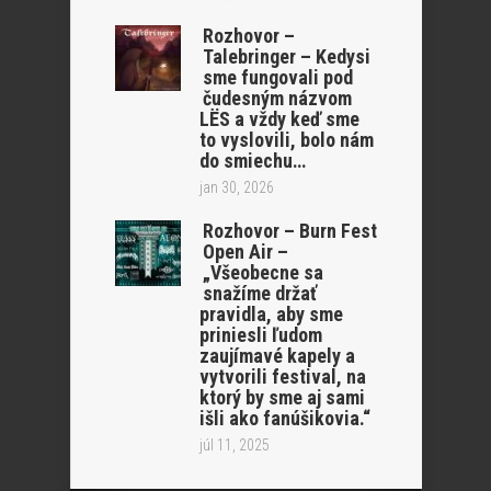
Rozhovor –
Talebringer – Kedysi
sme fungovali pod
čudesným názvom
LËS a vždy keď sme
to vyslovili, bolo nám
do smiechu…
jan 30, 2026
Rozhovor – Burn Fest
Open Air –
„Všeobecne sa
snažíme držať
pravidla, aby sme
priniesli ľudom
zaujímavé kapely a
vytvorili festival, na
ktorý by sme aj sami
išli ako fanúšikovia.“
júl 11, 2025