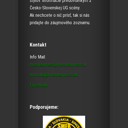
štýlov. Informácie predovšetkým z
Česko-Slovenskej UG scény.
Ak nechcete o nič prísť, tak si nás
pridajte do záujmového zoznamu.
Kontakt
Info Mail:
metalexpress@metalexpress.sk
mrtvolka@metalexpress.sk
Facebook
Podporujeme: