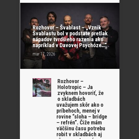
Rozhovor – Švablast – „Vznik
Švablastu bol v podstate pretlak
nápadov tvrdšieho razenia ako
napríklad v Davovej Psychóze…“
mar 17, 2026
Rozhovor –
Holotropic – Ja
zvyknem hovoriť, že
o skladbách
uvažujem skôr ako o
príbehoch, menej v
rovine “sloha – bridge
– refrén”. Čiže mám
väčšinu času potrebu
robit v skladbách aj