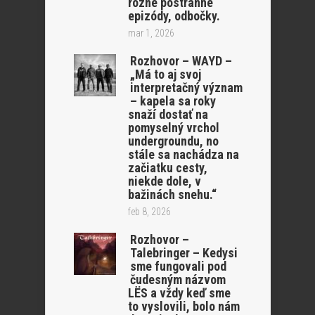
rôzne postranné
epizódy, odbočky.
mar 1, 2026
Rozhovor – WAYD –
„Má to aj svoj
interpretačný význam
– kapela sa roky
snaží dostať na
pomyselný vrchol
undergroundu, no
stále sa nachádza na
začiatku cesty,
niekde dole, v
bažinách snehu.“
feb 8, 2026
Rozhovor –
Talebringer – Kedysi
sme fungovali pod
čudesným názvom
LËS a vždy keď sme
to vyslovili, bolo nám