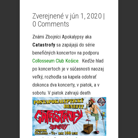
Zverejnené v jún 1, 2020 |
0 Comments
Známi Zbojníci Apokalypsy aka
Catastrofy
sa zapájajú do série
benefičných koncertov na podporu
Collosseum Club Košice.
Keďže hlad
po koncertoch je v súčasnosti naozaj
veľký, rozhodla sa kapela odohrať
dokonca dva koncerty, v piatok, a v
sobotu. V piatok zah
rajú death