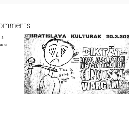
Comments
 a
u si