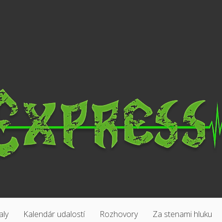
aly
Kalendár udalostí
Rozhovory
Za stenami hluku