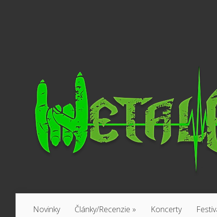
Novinky
Články/Recenzie
»
Koncerty
Festiv