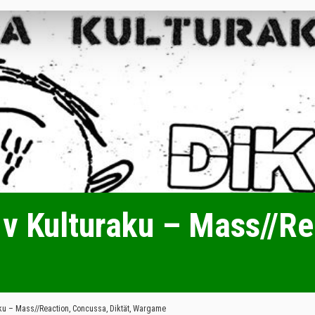
v Kulturaku – Mass//Re
ku – Mass//Reaction, Concussa, Diktät, Wargame