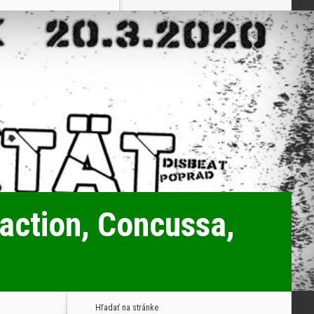
action, Concussa,
Hľadať na stránke