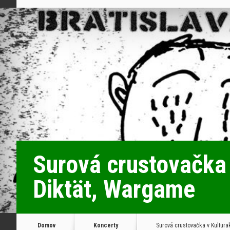
Surová crustovačka 
Diktät, Wargame
Domov
Koncerty
Surová crustovačka v Kultura