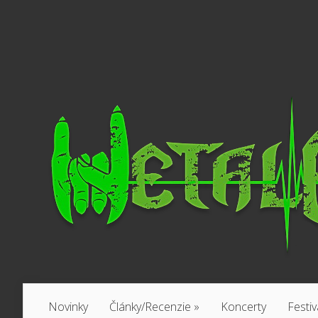
Novinky
Články/Recenzie
»
Koncerty
Festiv