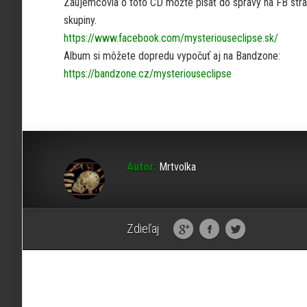
Záujemcovia o toto CD môžte písať do správy na FB str
skupiny.
https://www.facebook.com/mysteriouseclipse.sk/
Album si môžete dopredu vypočuť aj na Bandzone:
https://bandzone.cz/mysteriouseclipse
Autor:
Mrtvolka
Zdieľaj