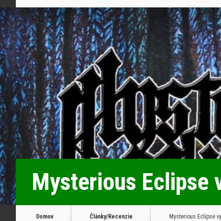
Mysterious Eclipse v
Domov
Články/Recenzie
Mysterious Eclipse vy