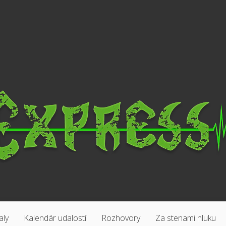
aly
Kalendár udalostí
Rozhovory
Za stenami hluku