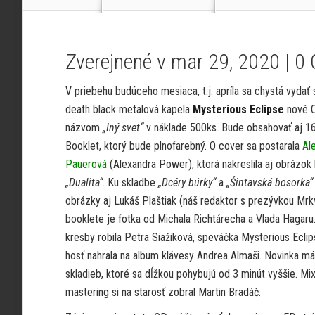
Zverejnené v mar 29, 2020 |
0
V priebehu budúceho mesiaca, t.j. apríla sa chystá vydať
death black metalová kapela
Mysterious Eclipse
nové 
názvom
„Iný svet“
v náklade 500ks. Bude obsahovať aj 16
Booklet, ktorý bude plnofarebný. O cover sa postarala
Al
Pauerová
(Alexandra Power), ktorá nakreslila aj obrázok
„Dualita“
. Ku skladbe
„Dcéry búrky“
a
„Šintavská bosorka“
obrázky aj Lukáš Plaštiak (náš redaktor s prezývkou Mrk
booklete je fotka od Michala Richtárecha a Vlada Hagaru.
kresby robila Petra Siažiková, speváčka Mysterious Eclip
hosť nahrala na album klávesy Andrea Almaši. Novinka 
skladieb, ktoré sa dĺžkou pohybujú od 3 minút vyššie. Mix
mastering si na starosť zobral Martin Bradáč.