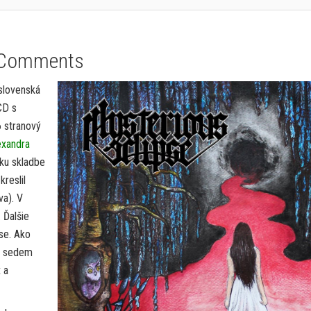
 Comments
 slovenská
CD s
 stranový
exandra
 ku skladbe
kreslil
va). V
 Ďalšie
se. Ako
má sedem
 a