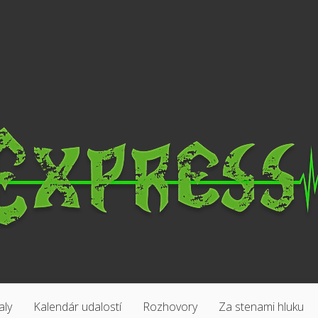
aly
Kalendár udalostí
Rozhovory
Za stenami hluku