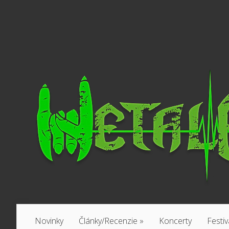
Novinky
Články/Recenzie
»
Koncerty
Festiv