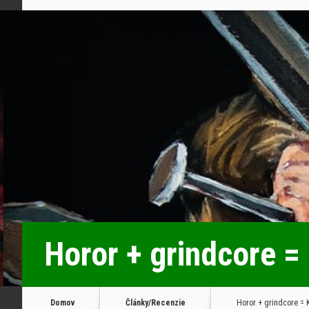
Horor + grindcore =
Domov
Články/Recenzie
Horor + grindcore = 