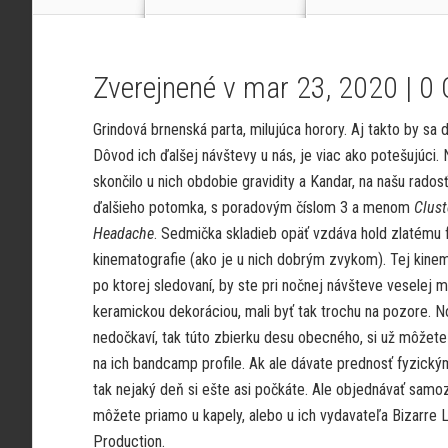
Zverejnené v mar 23, 2020 |
0
Grindová brnenská parta, milujúca horory. Aj takto by sa 
Dôvod ich ďalšej návštevy u nás, je viac ako potešujúci. 
skončilo u nich obdobie gravidity a Kandar, na našu radosť,
ďalšieho potomka, s poradovým číslom 3 a menom
Clust
Headache
. Sedmička skladieb opäť vzdáva hold zlatému 
kinematografie (ako je u nich dobrým zvykom). Tej kinem
po ktorej sledovaní, by ste pri nočnej návšteve veselej m
keramickou dekoráciou, mali byť tak trochu na pozore. N
nedočkaví, tak túto zbierku desu obecného, si už môžet
na ich bandcamp profile. Ak ale dávate prednosť fyzick
tak nejaký deň si ešte asi počkáte. Ale objednávať sam
môžete priamo u kapely, alebo u ich vydavateľa Bizarre 
Production.