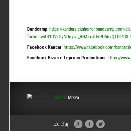
Bandcamp
:
https://kandarsicknhorror.bandcamp.com/al
fbclid=IwAR1OVkGyNUqyFJ_8HAkxJDyPU56zQ1fR7fX0t
Facebook Kandar
:
https://www.facebook.com/kandarsi
Facebook Bizarre Leprous Productions
:
https://www
Autor:
Mrkva
Zdieľaj