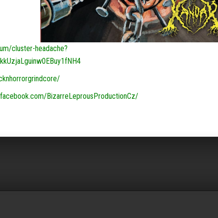
bum/cluster-headache?
kkUzjaLguinw0EBuy1fNH4
cknhorrorgrindcore/
.facebook.com/BizarreLeprousProductionCz/