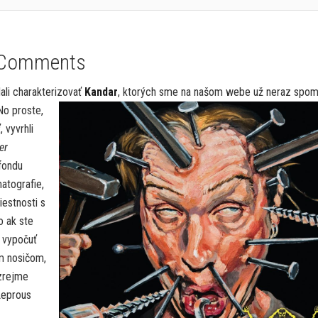
 Comments
dali charakterizovať
Kandar
, ktorých sme na našom webe
už neraz spomí
No proste,
 vyvrhli
er
fondu
atografie,
iestnosti s
o ak ste
e vypočuť
ým nosičom,
ozrejme
Leprous