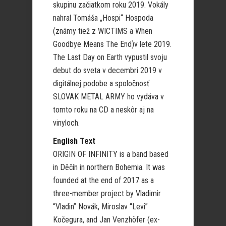
skupinu začiatkom roku 2019. Vokály
nahral Tomáša „Hospi“ Hospoda
(známy tiež z WICTIMS a When
Goodbye Means The End)v lete 2019.
The Last Day on Earth vypustil svoju
debut do sveta v decembri 2019 v
digitálnej podobe a spoločnosť
SLOVAK METAL ARMY ho vydáva v
tomto roku na CD a neskôr aj na
vinyloch.
English Text
ORIGIN OF INFINITY is a band based
in Děčín in northern Bohemia. It was
founded at the end of 2017 as a
three-member project by Vladimir
“Vladin” Novák, Miroslav “Levi”
Kočegura, and Jan Venzhöfer (ex-