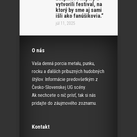
vytvorili festival, na
ktorý by sme aj sami
išli ako fanúšikovia.“
júl 11, 2025
O nás
Vaša denná porcia metalu, punku,
rocku a ďalších príbuzných hudobných
štýlov. Informácie predovšetkým z
Česko-Slovenskej UG scény.
Ak nechcete o nič prísť, tak si nás
pridajte do záujmového zoznamu.
Kontakt