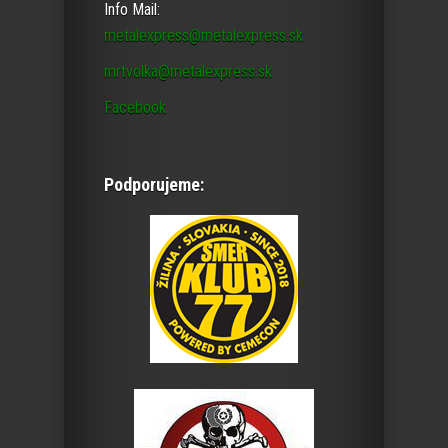
Info Mail:
metalexpress@metalexpress.sk
mrtvolka@metalexpress.sk
Facebook
Podporujeme: