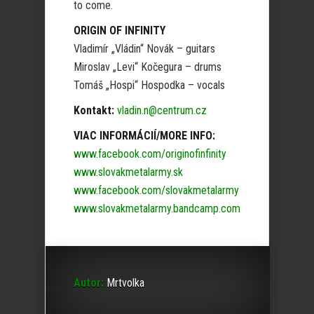
to come.
ORIGIN OF INFINITY
Vladimír „Vládin“ Novák – guitars
Miroslav „Levi“ Kočegura – drums
Tomáš „Hospi“ Hospodka – vocals
Kontakt:
vladin.n@centrum.cz
VIAC INFORMÁCIÍ/MORE INFO:
www.facebook.com/originofinfinity
www.slovakmetalarmy.sk
www.facebook.com/slovakmetalarmy
www.slovakmetalarmy.bandcamp.com
Autor:
Mrtvolka