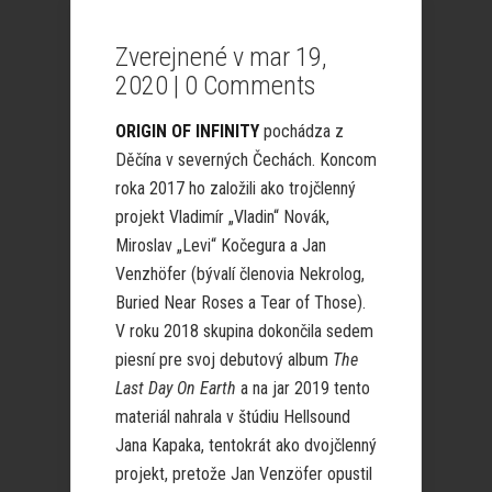
Zverejnené v mar 19,
2020 |
0 Comments
ORIGIN OF INFINITY
pochádza z
Děčína v severných Čechách. Koncom
roka 2017 ho založili ako trojčlenný
projekt Vladimír „Vladin“ Novák,
Miroslav „Levi“ Kočegura a Jan
Venzhöfer (bývalí členovia Nekrolog,
Buried Near Roses a Tear of Those).
V roku 2018 skupina dokončila sedem
piesní pre svoj debutový album
The
Last Day On Earth
a na jar 2019 tento
materiál nahrala v štúdiu Hellsound
Jana Kapaka, tentokrát ako dvojčlenný
projekt, pretože Jan Venzöfer opustil