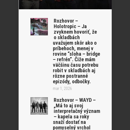
Rozhovor –
Holotropic – Ja
zvyknem hovoriť, že
o skladbách
uvažujem skôr ako o
príbehoch, menej v
rovine “sloha – bridge
– refrén”. Čiže mám
väčšinu času potrebu
robit v skladbách aj
rôzne postranné
epizódy, odbočky.
mar 1, 2026
Rozhovor – WAYD –
„Má to aj svoj
interpretačný význam
– kapela sa roky
snaží dostať na
pomyselný vrchol