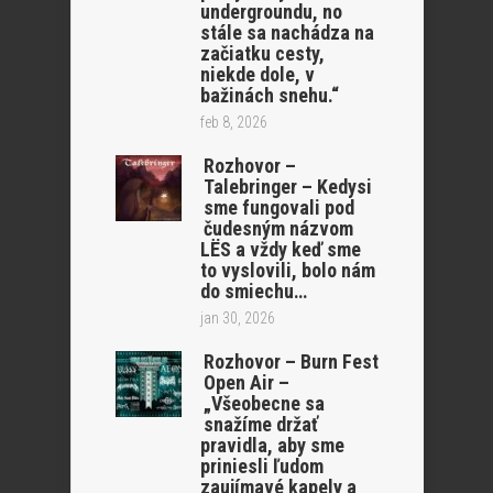
undergroundu, no
stále sa nachádza na
začiatku cesty,
niekde dole, v
bažinách snehu.“
feb 8, 2026
Rozhovor –
Talebringer – Kedysi
sme fungovali pod
čudesným názvom
LËS a vždy keď sme
to vyslovili, bolo nám
do smiechu…
jan 30, 2026
Rozhovor – Burn Fest
Open Air –
„Všeobecne sa
snažíme držať
pravidla, aby sme
priniesli ľudom
zaujímavé kapely a