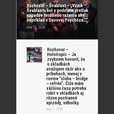
Rozhovor – Švablast – „Vznik
Švablastu bol v podstate pretlak
nápadov tvrdšieho razenia ako
napríklad v Davovej Psychóze…“
mar 17, 2026
Rozhovor –
Holotropic – Ja
zvyknem hovoriť, že
o skladbách
uvažujem skôr ako o
príbehoch, menej v
rovine “sloha – bridge
– refrén”. Čiže mám
väčšinu času potrebu
robit v skladbách aj
rôzne postranné
epizódy, odbočky.
mar 1, 2026