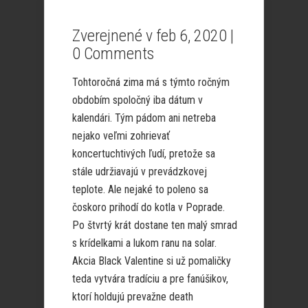
Zverejnené v feb 6, 2020 |
0 Comments
Tohtoročná zima má s týmto ročným
obdobím spoločný iba dátum v
kalendári. Tým pádom ani netreba
nejako veľmi zohrievať
koncertuchtivých ľudí, pretože sa
stále udržiavajú v prevádzkovej
teplote. Ale nejaké to poleno sa
čoskoro prihodí do kotla v Poprade.
Po štvrtý krát dostane ten malý smrad
s krídelkami a lukom ranu na solar.
Akcia Black Valentine si už pomaličky
teda vytvára tradíciu a pre fanúšikov,
ktorí holdujú prevažne death