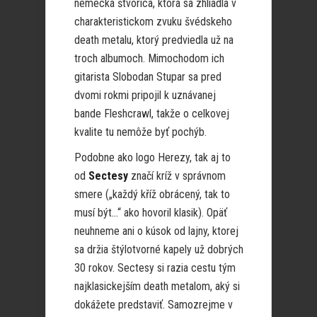
nemecká štvorica, ktorá sa zhliadla v
charakteristickom zvuku švédskeho
death metalu, ktorý predviedla už na
troch albumoch. Mimochodom ich
gitarista Slobodan Stupar sa pred
dvomi rokmi pripojil k uznávanej
bande Fleshcrawl, takže o celkovej
kvalite tu nemôže byť pochýb.
Podobne ako logo Herezy, tak aj to
od
Sectesy
značí kríž v správnom
smere („každý kříž obrácený, tak to
musí být…“ ako hovoril klasik). Opäť
neuhneme ani o kúsok od lajny, ktorej
sa držia štýlotvorné kapely už dobrých
30 rokov. Sectesy si razia cestu tým
najklasickejším death metalom, aký si
dokážete predstaviť. Samozrejme v