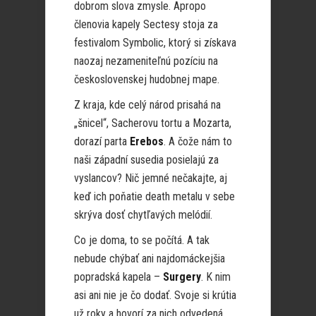
dobrom slova zmysle. Apropo
členovia kapely Sectesy stoja za
festivalom Symbolic, ktorý si získava
naozaj nezameniteľnú pozíciu na
československej hudobnej mape.
Z kraja, kde celý národ prisahá na
„šnicel“, Sacherovu tortu a Mozarta,
dorazí parta
Erebos
. A čože nám to
naši západní susedia posielajú za
vyslancov? Nič jemné nečakajte, aj
keď ich poňatie death metalu v sebe
skrýva dosť chytľavých melódií.
Co je doma, to se počítá. A tak
nebude chýbať ani najdomáckejšia
popradská kapela –
Surgery
. K nim
asi ani nie je čo dodať. Svoje si krútia
už roky a hovorí za nich odvedená