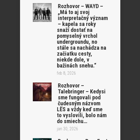
Rozhovor – WAYD –
„Má to aj svoj
interpretačný význam
– kapela sa roky
snaží dostať na
pomyselný vrchol
undergroundu, no
stále sa nachádza na
začiatku cesty,
niekde dole, v
bažinách snehu.“
feb 8, 2026
Rozhovor –
Talebringer – Kedysi
sme fungovali pod
čudesným názvom
LËS a vždy keď sme
to vyslovili, bolo nám
do smiechu…
jan 30, 2026