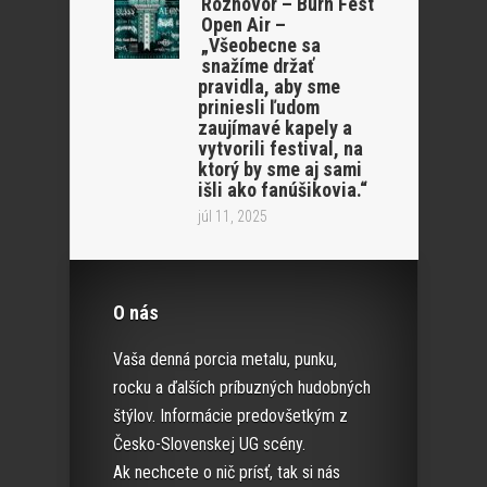
Rozhovor – Burn Fest
Open Air –
„Všeobecne sa
snažíme držať
pravidla, aby sme
priniesli ľudom
zaujímavé kapely a
vytvorili festival, na
ktorý by sme aj sami
išli ako fanúšikovia.“
júl 11, 2025
O nás
Vaša denná porcia metalu, punku,
rocku a ďalších príbuzných hudobných
štýlov. Informácie predovšetkým z
Česko-Slovenskej UG scény.
Ak nechcete o nič prísť, tak si nás