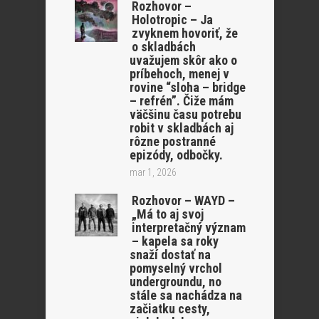
Rozhovor –
Holotropic – Ja
zvyknem hovoriť, že
o skladbách
uvažujem skôr ako o
príbehoch, menej v
rovine “sloha – bridge
– refrén”. Čiže mám
väčšinu času potrebu
robit v skladbách aj
rôzne postranné
epizódy, odbočky.
mar 1, 2026
Rozhovor – WAYD –
„Má to aj svoj
interpretačný význam
– kapela sa roky
snaží dostať na
pomyselný vrchol
undergroundu, no
stále sa nachádza na
začiatku cesty,