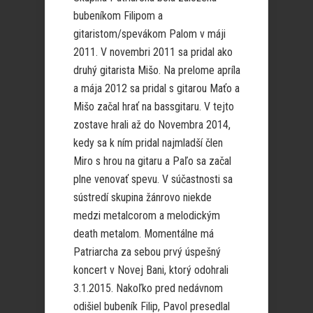
bubeníkom Filipom a
gitaristom/spevákom Palom v máji
2011. V novembri 2011 sa pridal ako
druhý gitarista Mišo. Na prelome apríla
a mája 2012 sa pridal s gitarou Maťo a
Mišo začal hrať na bassgitaru. V tejto
zostave hrali až do Novembra 2014,
kedy sa k ním pridal najmladší člen
Miro s hrou na gitaru a Paľo sa začal
plne venovať spevu. V súčastnosti sa
sústredí skupina žánrovo niekde
medzi metalcorom a melodickým
death metalom. Momentálne má
Patriarcha za sebou prvý úspešný
koncert v Novej Bani, ktorý odohrali
3.1.2015. Nakoľko pred nedávnom
odišiel bubeník Filip, Pavol presedlal