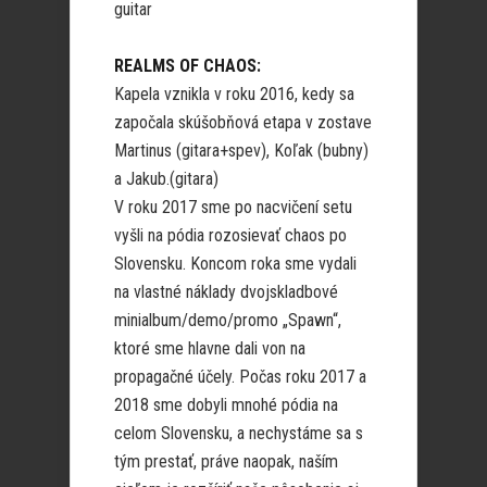
guitar
REALMS OF CHAOS:
Kapela vznikla v roku 2016, kedy sa
započala skúšobňová etapa v zostave
Martinus (gitara+spev), Koľak (bubny)
a Jakub.(gitara)
V roku 2017 sme po nacvičení setu
vyšli na pódia rozosievať chaos po
Slovensku. Koncom roka sme vydali
na vlastné náklady dvojskladbové
minialbum/demo/promo „Spawn“,
ktoré sme hlavne dali von na
propagačné účely. Počas roku 2017 a
2018 sme dobyli mnohé pódia na
celom Slovensku, a nechystáme sa s
tým prestať, práve naopak, naším