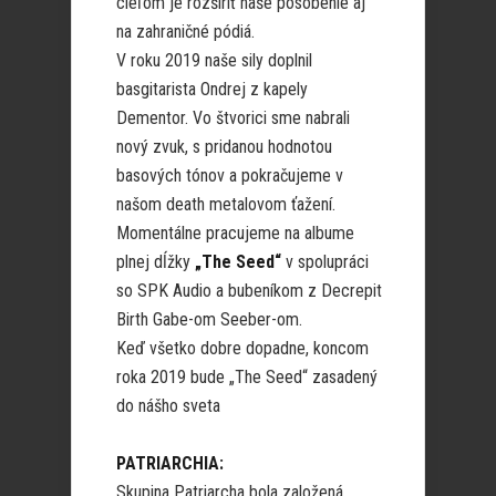
cieľom je rozšíriť naše pôsobenie aj
na zahraničné pódiá.
V roku 2019 naše sily doplnil
basgitarista Ondrej z kapely
Dementor. Vo štvorici sme nabrali
nový zvuk, s pridanou hodnotou
basových tónov a pokračujeme v
našom death metalovom ťažení.
Momentálne pracujeme na albume
plnej dĺžky
„The Seed“
v spolupráci
so SPK Audio a bubeníkom z Decrepit
Birth Gabe-om Seeber-om.
Keď všetko dobre dopadne, koncom
roka 2019 bude „The Seed“ zasadený
do nášho sveta
PATRIARCHIA:
Skupina Patriarcha bola založená