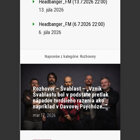
Headbanger_FM (13.7.2026 22:00)
13. júla 2026
Headbanger_FM (6.7.2026 22:00)
6. júla 2026
Najnovšie z kategórie:
Rozhovory
Rozhovor – Švablast – „Vznik
Švablastu bol v podstate pretlak
nápadov tvrdšieho razenia ako
napríklad v Davovej Psychóze…“
mar 17, 2026