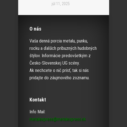
júl 11, 2025
O nás
Vaša denná porcia metalu, punku,
rocku a ďalších príbuzných hudobných
štýlov. Informácie predovšetkým z
Česko-Slovenskej UG scény.
Ak nechcete o nič prísť, tak si nás
pridajte do záujmového zoznamu.
Kontakt
Info Mail:
metalexpress@metalexpress.sk