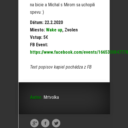
na bicie a Michal s Mirom sa uchopili
spevu :)
Dátum: 22.2.2020
Miesto:
Wake up
, Zvolen
Vstup: 5€
FB Event:
https://www.facebook.com/events/1665330847778
Text popisov kapiel pochádza z FB
Autor:
Mrtvolka