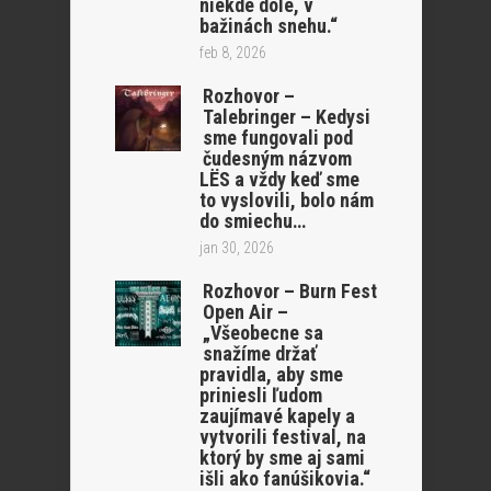
niekde dole, v
bažinách snehu.“
feb 8, 2026
Rozhovor –
Talebringer – Kedysi
sme fungovali pod
čudesným názvom
LËS a vždy keď sme
to vyslovili, bolo nám
do smiechu…
jan 30, 2026
Rozhovor – Burn Fest
Open Air –
„Všeobecne sa
snažíme držať
pravidla, aby sme
priniesli ľudom
zaujímavé kapely a
vytvorili festival, na
ktorý by sme aj sami
išli ako fanúšikovia.“