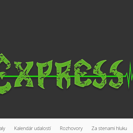
aly
Kalendár udalostí
Rozhovory
Za stenami hluku