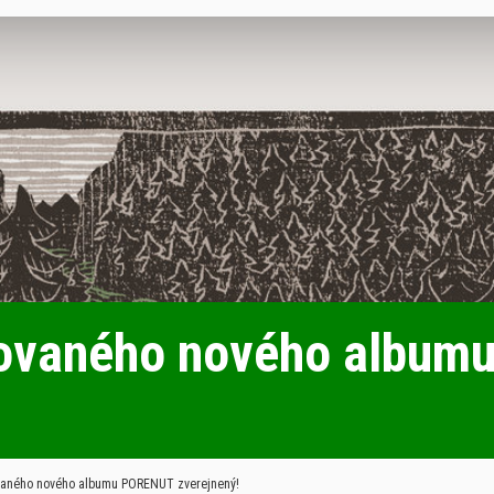
avovaného nového albu
ovaného nového albumu PORENUT zverejnený!