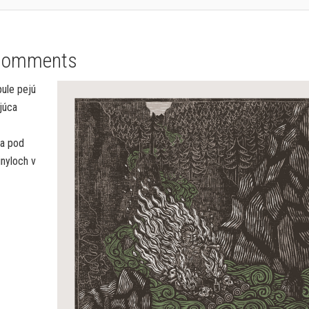
Comments
pule pejú
júca
za pod
inyloch v