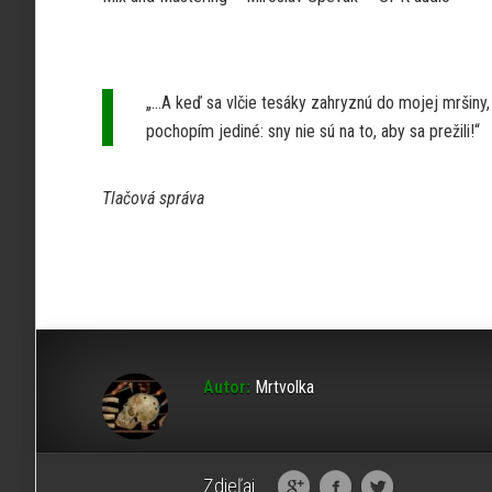
„…A keď sa vlčie tesáky zahryznú do mojej mršiny,
pochopím jediné: sny nie sú na to, aby sa prežili!“
Tlačová správa
Autor:
Mrtvolka
Zdieľaj