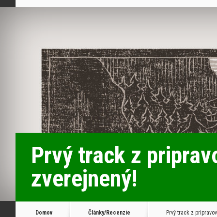
Prvý track z pripr
zverejnený!
Domov
Články/Recenzie
Prvý track z priprav