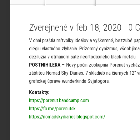
Zverejnené v feb 18, 2020 |
0 
V ohni praštia mŕtvolky ideálov a vyškerené, bezzubé pa
elégiu vlastného zlyhania. Prízemný cynizmus, všeobjíma
dezilúzia v otrhanom šate neortodoxného black metalu.
POSTNIHILERA
– Nový počin zoskupnia Porenut vychá
záštitou Nomad Sky Diaries. 7 skladieb na čiernych 12″ v
grafickej úprave wunderkinda Svjatogora.
Kontakty:
https://porenut.bandcamp.com
https://fb.me/porenutsk
https://nomadskydiaries.blogspot.com/