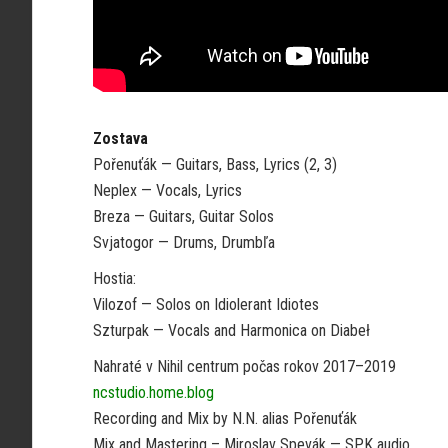
Zostava
Pořenuťák — Guitars, Bass, Lyrics (2, 3)
Neplex — Vocals, Lyrics
Breza — Guitars, Guitar Solos
Svjatogor — Drums, Drumbľa
Hostia:
Vilozof — Solos on Idiolerant Idiotes
Szturpak — Vocals and Harmonica on Diabeł
Nahraté v Nihil centrum počas rokov 2017–2019
ncstudio.home.blog
Recording and Mix by N.N. alias Pořenuťák
Mix and Mastering – Miroslav Spevák — SPK audio