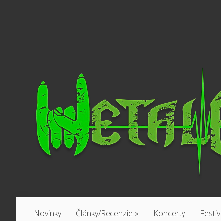
Novinky
Články/Recenzie
»
Koncerty
Festiv