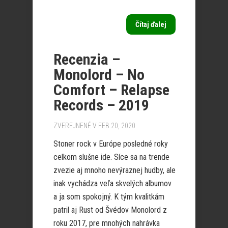
Čítaj ďalej
Recenzia –
Monolord – No
Comfort – Relapse
Records – 2019
ZVEREJNENÉ V FEB 20, 2020
Stoner rock v Európe posledné roky
celkom slušne ide. Síce sa na trende
zvezie aj mnoho nevýraznej hudby, ale
inak vychádza veľa skvelých albumov
a ja som spokojný. K tým kvalitkám
patril aj Rust od Švédov Monolord z
roku 2017, pre mnohých nahrávka