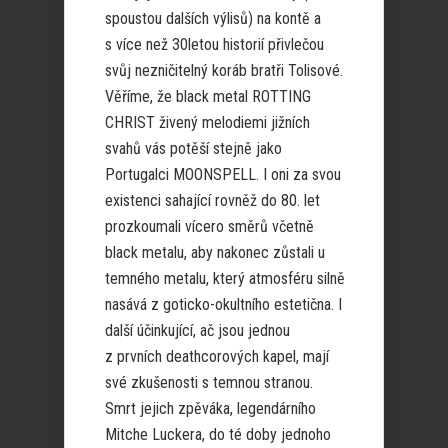
spoustou dalších výlisů) na kontě a
s více než 30letou historií přivlečou
svůj nezničitelný koráb bratři Tolisové.
Věříme, že black metal ROTTING
CHRIST živený melodiemi jižních
svahů vás potěší stejně jako
Portugalci MOONSPELL. I oni za svou
existenci sahající rovněž do 80. let
prozkoumali vícero směrů včetně
black metalu, aby nakonec zůstali u
temného metalu, který atmosféru silně
nasává z goticko-okultního estetična. I
další účinkující, ač jsou jednou
z prvních deathcorových kapel, mají
své zkušenosti s temnou stranou.
Smrt jejich zpěváka, legendárního
Mitche Luckera, do té doby jednoho