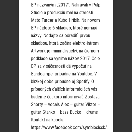
EP nazvaným „2017“. Nahrávali v Pulp
Studio a produkciu mal na starosti
Maťo Turcer a Kubo Hríbik. Na novom
EP nájdete 6 skladieb, ktoré nemajú
názvy. Nedajte sa odradiť prvou
skladbou, ktorá začína elektro-introm.
Artwork je minimalistický, na čiernom
podklade sa vyníma názov 2017. Celé
EP sa v súčasnosti dá vypočuť na
Bandcampe, prípadne na Youtube. V
blízkej dobe pribudne aj Spotify. O
prípadných ďalších informáciách vás
budeme čoskoro informovať. Zostava:
Shorty – vocals Alex – guitar Viktor –
guitar Stanko – bass Bucko – drums
Kontakt na kapelu:
https://www.facebook.com/symbiosissk/...