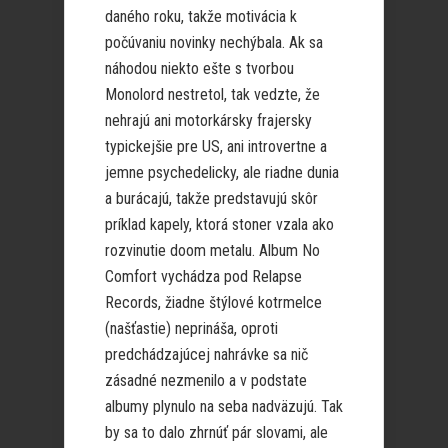
daného roku, takže motivácia k
počúvaniu novinky nechýbala. Ak sa
náhodou niekto ešte s tvorbou
Monolord nestretol, tak vedzte, že
nehrajú ani motorkársky frajersky
typickejšie pre US, ani introvertne a
jemne psychedelicky, ale riadne dunia
a burácajú, takže predstavujú skôr
príklad kapely, ktorá stoner vzala ako
rozvinutie doom metalu. Album No
Comfort vychádza pod Relapse
Records, žiadne štýlové kotrmelce
(našťastie) neprináša, oproti
predchádzajúcej nahrávke sa nič
zásadné nezmenilo a v podstate
albumy plynulo na seba nadväzujú. Tak
by sa to dalo zhrnúť pár slovami, ale