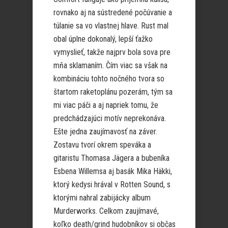
rovnako aj na sústredené počúvanie a
túlanie sa vo vlastnej hlave. Rust mal
obal úplne dokonalý, lepší ťažko
vymyslieť, takže najprv bola sova pre
mňa sklamaním. Čím viac sa však na
kombináciu tohto nočného tvora so
štartom raketoplánu pozerám, tým sa
mi viac páči a aj napriek tomu, že
predchádzajúci motív neprekonáva.
Ešte jedna zaujímavosť na záver.
Zostavu tvorí okrem speváka a
gitaristu Thomasa Jägera a bubeníka
Esbena Willemsa aj basák Mika Häkki,
ktorý kedysi hrával v Rotten Sound, s
ktorými nahral zabijácky album
Murderworks. Celkom zaujímavé,
koľko death/grind hudobníkov si občas