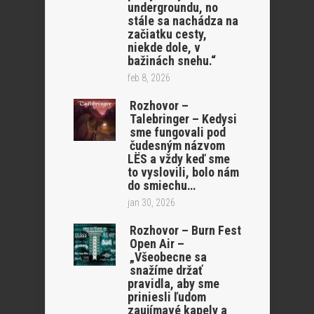
undergroundu, no
stále sa nachádza na
začiatku cesty,
niekde dole, v
bažinách snehu.“
feb 8, 2026
Rozhovor –
Talebringer – Kedysi
sme fungovali pod
čudesným názvom
LËS a vždy keď sme
to vyslovili, bolo nám
do smiechu…
jan 30, 2026
Rozhovor – Burn Fest
Open Air –
„Všeobecne sa
snažíme držať
pravidla, aby sme
priniesli ľudom
zaujímavé kapely a