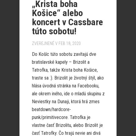
„Krista boha
Košice“ alebo
koncert v Cassbare
túto sobotu!
ZVEREJNENÉ V FEB 18, 2020
Do Košíc túto sobotu zavítajú dve
bratislavské kapely – Brizolit a
Tatrofka, takže Krista boha Košice,
traste sa :). Brizolit je životný štýl, ako
hlása úvodná stránka na Facebooku,
ale okrem iného, ide o mladú skupinu z
Neviestky na Dunaji, ktorá hrá zmes
beatdown/hardcore-
punk/primitivecore. Tatrofka je
vlastne časť Brizolitu, alebo Brizolit je
časť Tatrofky. Čo hrajú nevie ani divá