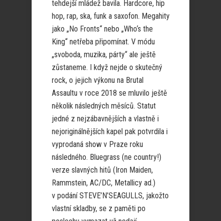
tehdejší mládež bavila. Hardcore, hip
hop, rap, ska, funk a saxofon. Megahity
jako „No Fronts“ nebo „Who‘s the
King“ netřeba připomínat. V módu
„svoboda, muzika, párty“ ale ještě
zůstaneme. I když nejde o skutečný
rock, o jejich výkonu na Brutal
Assaultu v roce 2018 se mluvilo ještě
několik následných měsíců. Statut
jedné z nejzábavnějších a vlastně i
nejoriginálnějších kapel pak potvrdila i
vyprodaná show v Praze roku
následného. Bluegrass (ne country!)
verze slavných hitů (Iron Maiden,
Rammstein, AC/DC, Metallicy ad.)
v podání STEVE’N’SEAGULLS, jakožto
vlastní skladby, se z paměti po