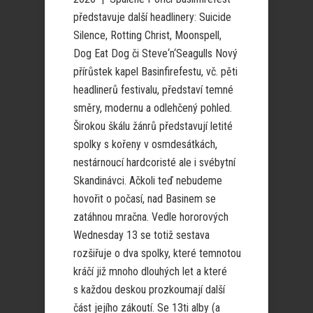
představuje další headlinery: Suicide
Silence, Rotting Christ, Moonspell,
Dog Eat Dog či Steve‘n‘Seagulls Nový
přírůstek kapel Basinfirefestu, vč. pěti
headlinerů festivalu, představí temné
směry, modernu a odlehčený pohled.
Širokou škálu žánrů představují letité
spolky s kořeny v osmdesátkách,
nestárnoucí hardcoristé ale i svébytní
Skandinávci. Ačkoli teď nebudeme
hovořit o počasí, nad Basinem se
zatáhnou mračna. Vedle hororových
Wednesday 13 se totiž sestava
rozšiřuje o dva spolky, které temnotou
kráčí již mnoho dlouhých let a které
s každou deskou prozkoumají další
část jejího zákoutí. Se 13ti alby (a