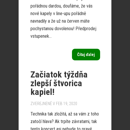
pořádnou dardou, doufáme, že vás
nové kapely v line-upu pořádně
navnadily a že už na červen máte
pochystanou dovolenou! Předprodej
vstupenek...
Čítaj ďalej
Začiatok týždňa
zlepší štvorica
kapiel!
ZVEREJNENÉ V FEB 19, 2020
Technika tak zložitá, až sa vám z toho
zatočí hlava? Ak trpíte závratami, tak
tento koncert asi nebude to pravé