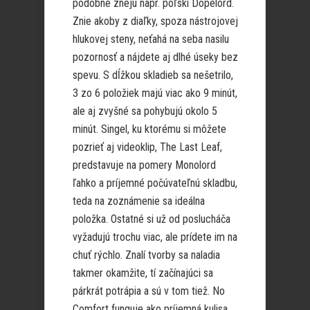
podobne znejú napr. poľskí Dopelord.
Znie akoby z diaľky, spoza nástrojovej
hlukovej steny, neťahá na seba nasilu
pozornosť a nájdete aj dlhé úseky bez
spevu. S dĺžkou skladieb sa nešetrilo,
3 zo 6 položiek majú viac ako 9 minút,
ale aj zvyšné sa pohybujú okolo 5
minút. Singel, ku ktorému si môžete
pozrieť aj videoklip, The Last Leaf,
predstavuje na pomery Monolord
ľahko a príjemné počúvateľnú skladbu,
teda na zoznámenie sa ideálna
položka. Ostatné si už od poslucháča
vyžadujú trochu viac, ale prídete im na
chuť rýchlo. Znalí tvorby sa naladia
takmer okamžite, tí začínajúci sa
párkrát potrápia a sú v tom tiež. No
Comfort funguje ako príjemná kulisa,