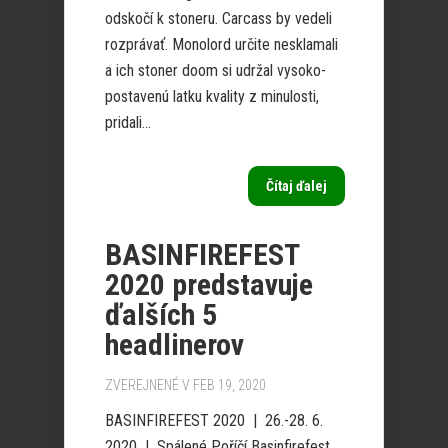
odskočí k stoneru. Carcass by vedeli
rozprávať. Monolord určite nesklamali
a ich stoner doom si udržal vysoko-
postavenú latku kvality z minulosti,
pridali...
Čítaj ďalej
BASINFIREFEST
2020 predstavuje
ďalších 5
headlinerov
ZVEREJNENÉ V FEB 19, 2020
BASINFIREFEST 2020 | 26.-28. 6.
2020 | Spálené Poříčí Basinfirefest