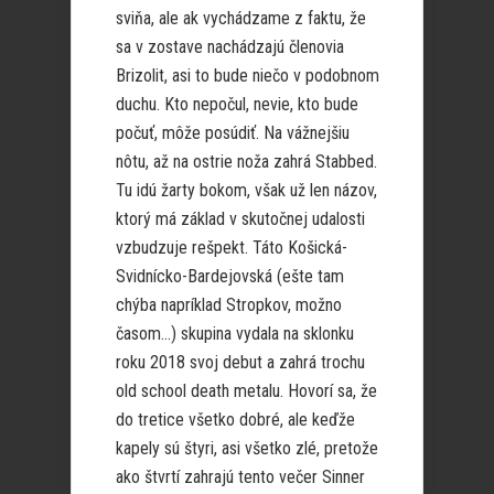
sviňa, ale ak vychádzame z faktu, že
sa v zostave nachádzajú členovia
Brizolit, asi to bude niečo v podobnom
duchu. Kto nepočul, nevie, kto bude
počuť, môže posúdiť. Na vážnejšiu
nôtu, až na ostrie noža zahrá Stabbed.
Tu idú žarty bokom, však už len názov,
ktorý má základ v skutočnej udalosti
vzbudzuje rešpekt. Táto Košická-
Svidnícko-Bardejovská (ešte tam
chýba napríklad Stropkov, možno
časom…) skupina vydala na sklonku
roku 2018 svoj debut a zahrá trochu
old school death metalu. Hovorí sa, že
do tretice všetko dobré, ale keďže
kapely sú štyri, asi všetko zlé, pretože
ako štvrtí zahrajú tento večer Sinner