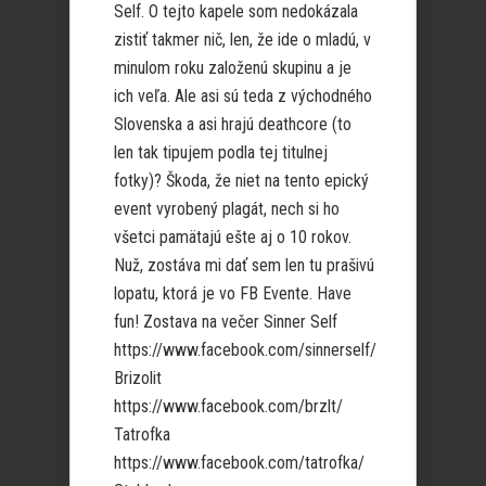
Self. O tejto kapele som nedokázala
zistiť takmer nič, len, že ide o mladú, v
minulom roku založenú skupinu a je
ich veľa. Ale asi sú teda z východného
Slovenska a asi hrajú deathcore (to
len tak tipujem podla tej titulnej
fotky)? Škoda, že niet na tento epický
event vyrobený plagát, nech si ho
všetci pamätajú ešte aj o 10 rokov.
Nuž, zostáva mi dať sem len tu prašivú
lopatu, ktorá je vo FB Evente. Have
fun! Zostava na večer Sinner Self
https://www.facebook.com/sinnerself/
Brizolit
https://www.facebook.com/brzlt/
Tatrofka
https://www.facebook.com/tatrofka/