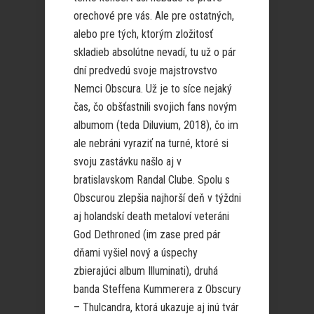
orechové pre vás. Ale pre ostatných,
alebo pre tých, ktorým zložitosť
skladieb absolútne nevadí, tu už o pár
dní predvedú svoje majstrovstvo
Nemci Obscura. Už je to síce nejaký
čas, čo obšťastnili svojich fans novým
albumom (teda Diluvium, 2018), čo im
ale nebráni vyraziť na turné, ktoré si
svoju zastávku našlo aj v
bratislavskom Randal Clube. Spolu s
Obscurou zlepšia najhorší deň v týždni
aj holandskí death metaloví veteráni
God Dethroned (im zase pred pár
dňami vyšiel nový a úspechy
zbierajúci album Illuminati), druhá
banda Steffena Kummerera z Obscury
– Thulcandra, ktorá ukazuje aj inú tvár