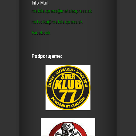
Info Mail:
metalexpress@metalexpress.sk
mrtvolka@metalexpress.sk
Facebook
Podporujeme: