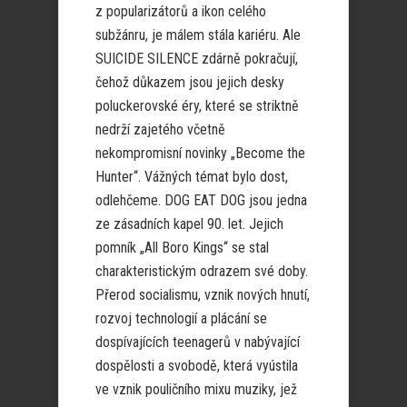
z popularizátorů a ikon celého
subžánru, je málem stála kariéru. Ale
SUICIDE SILENCE zdárně pokračují,
čehož důkazem jsou jejich desky
poluckerovské éry, které se striktně
nedrží zajetého včetně
nekompromisní novinky „Become the
Hunter“. Vážných témat bylo dost,
odlehčeme. DOG EAT DOG jsou jedna
ze zásadních kapel 90. let. Jejich
pomník „All Boro Kings“ se stal
charakteristickým odrazem své doby.
Přerod socialismu, vznik nových hnutí,
rozvoj technologií a plácání se
dospívajících teenagerů v nabývající
dospělosti a svobodě, která vyústila
ve vznik pouličního mixu muziky, jež