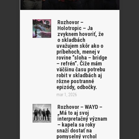
Rozhovor –
Holotropic – Ja
zvyknem hovoriť, že
o skladbách
uvažujem skôr ako o
príbehoch, menej v
rovine “sloha – bridge
– refrén”. Čiže mám
väčšinu času potrebu
robit v skladbách aj
rôzne postranné
epizódy, odbočky.
mar 1, 2026
Rozhovor – WAYD –
„Má to aj svoj
interpretačný význam
– kapela sa roky
snaží dostať na
pomyselný vrchol