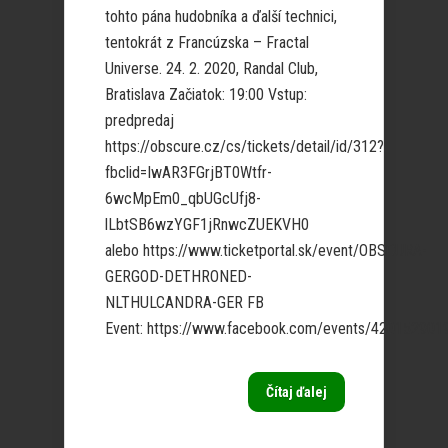
tohto pána hudobníka a ďalší technici,
tentokrát z Francúzska – Fractal
Universe. 24. 2. 2020, Randal Club,
Bratislava Začiatok: 19:00 Vstup:
predpredaj
https://obscure.cz/cs/tickets/detail/id/312?
fbclid=IwAR3FGrjBT0Wtfr-
6wcMpEm0_qbUGcUfj8-
lLbtSB6wzYGF1jRnwcZUEKVH0
alebo https://www.ticketportal.sk/event/OBSCURA-
GERGOD-DETHRONED-
NLTHULCANDRA-GER FB
Event: https://www.facebook.com/events/4201529019
Čítaj ďalej