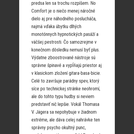
predsa len sa trochu rozpíšem. No
Comfort je o niečo menej náročné
dielo aj pre náhodného poslucháča,
najmä vďaka úbytku dlhých
monotónnych hypnotických pasáží a
väčšej pestrosti. Čo samozrejme v
konečnom dôsledku nemusí byť plus.
Výdatne zboostrované nástroje sú
správne špinavé a vypĺňajú priestor aj
v klasickom zložení gitara-basa-bicie.
Celé to završuje parádny spev, ktorý
síce po technickej stránke neohromí,
ale do tohto typu hudby si neviem
predstaviť nič lepšie. Vokál Thomasa
V. Jägera sa nepohybuje v žiadnom
extréme, ale dáva celej nahrávke ten
správny psycho okultný punc,