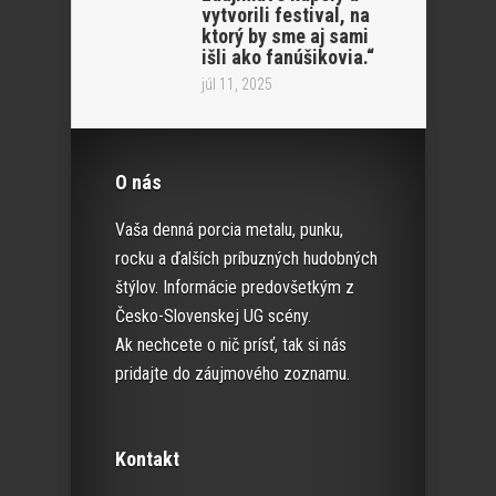
vytvorili festival, na
ktorý by sme aj sami
išli ako fanúšikovia.“
júl 11, 2025
O nás
Vaša denná porcia metalu, punku,
rocku a ďalších príbuzných hudobných
štýlov. Informácie predovšetkým z
Česko-Slovenskej UG scény.
Ak nechcete o nič prísť, tak si nás
pridajte do záujmového zoznamu.
Kontakt