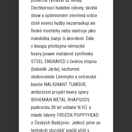
poslechu vymazat už nedají.
Dechberoucí hudební výkony, skvělá
show a optimismem otevřená srdce
čisté esenci hudby nezamaskují ani
finské montérky nebo nástroje jako
mandolína, banjo či akordeon. Dále
v lineupu přivítejme německé
heavy/power metalové symfoniky
STEEL ENGRAVED s českou stopou
(bubeník Jarda), nezlomné
obdivovatele Lemmyho a ostravské
baviče MALIGNANT TUMOUR,
ambiciózní projekt heavy opery
BOHEMIAN METAL RHAPSODY,
punkrocku 30 let oddané N.V.Ú. a
mladé talenty FROZEN POPPYHEAD
z Českých Budějovic. Jelikož jsme se
tentokrát obzvlášť snažili přijít s