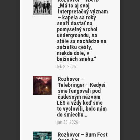
„Má to aj svoj
interpretačný význam
– kapela sa roky
snaží dostať na
pomyselný vrchol
undergroundu, no
stále sa nachádza na
začiatku cesty,
niekde dole, v
bažinách snehu.“
feb 8, 2026
Rozhovor –
Talebringer – Kedysi
sme fungovali pod
čudesným názvom
LËS a vždy keď sme
to vyslovili, bolo nám
do smiechu…
jan 30, 2026
Rozhovor – Burn Fest