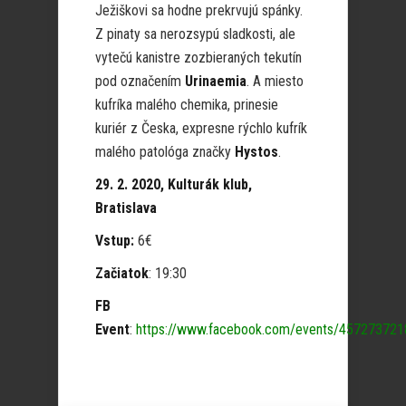
Ježiškovi sa hodne prekrvujú spánky.
Z pinaty sa nerozsypú sladkosti, ale
vytečú kanistre zozbieraných tekutín
pod označením
Urinaemia
. A miesto
kufríka malého chemika, prinesie
kuriér z Česka, expresne rýchlo kufrík
malého patológa značky
Hystos
.
29. 2. 2020, Kulturák klub,
Bratislava
Vstup:
6€
Začiatok
: 19:30
FB
Event
:
https://www.facebook.com/events/45727372