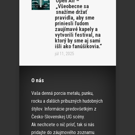
Open Air –
„Všeobecne sa
snažíme držať
pravidla, aby sme
priniesli ľudom
zaujímavé kapely a
vytvorili festival, na
ktorý by sme aj sami
išli ako fanúšikovia.“
júl 11, 2025
O nás
Vaša denná porcia metalu, punku,
rocku a ďalších príbuzných hudobných
štýlov. Informácie predovšetkým z
Česko-Slovenskej UG scény.
Ak nechcete o nič prísť, tak si nás
pridajte do záujmového zoznamu.