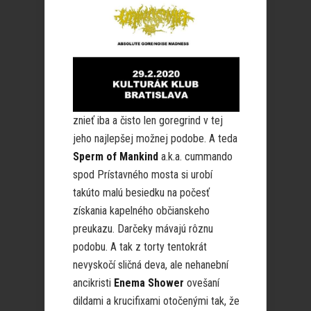
znieť iba a čisto len goregrind v tej
jeho najlepšej možnej podobe. A teda
Sperm of Mankind
a.k.a. cummando
spod Prístavného mosta si urobí
takúto malú besiedku na počesť
získania kapelného občianskeho
preukazu. Darčeky mávajú rôznu
podobu. A tak z torty tentokrát
nevyskočí sličná deva, ale nehanební
ancikristi
Enema Shower
ovešaní
dildami a krucifixami otočenými tak, že