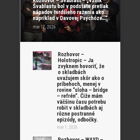
Rozhovor – Švablast – „Vznik
Švablastu bol v podstate pretlak
nápadov tvrdšieho razenia ako
napríklad v Davovej Psychóze…“
mar 17, 2026
Rozhovor –
Holotropic – Ja
zvyknem hovoriť, že
o skladbách
uvažujem skôr ako o
príbehoch, menej v
rovine “sloha – bridge
– refrén”. Čiže mám
väčšinu času potrebu
robit v skladbách aj
rôzne postranné
epizódy, odbočky.
mar 1, 2026
Rozhovor – WAYD –