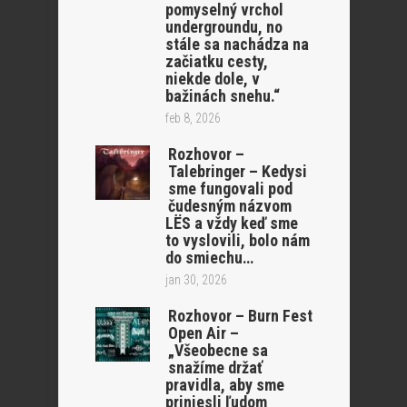
pomyselný vrchol
undergroundu, no
stále sa nachádza na
začiatku cesty,
niekde dole, v
bažinách snehu.“
feb 8, 2026
Rozhovor –
Talebringer – Kedysi
sme fungovali pod
čudesným názvom
LËS a vždy keď sme
to vyslovili, bolo nám
do smiechu…
jan 30, 2026
Rozhovor – Burn Fest
Open Air –
„Všeobecne sa
snažíme držať
pravidla, aby sme
priniesli ľudom