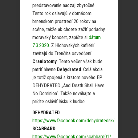
predstavovanie naozaj zbytočné.
Tento rok oslavujú v domácom
brnenskom prostredí 20 rokov na
scéne, takže ak chcete zažiť poriadny
moravský koncert, zapíšte si
dátum
7.3.2020
. Z Hlohovských kafilérií
zavítajú do Trenčína osvedčení
Craniotomy
. Tento večer však bude
patriť hlavne
Dehydrated
. Celá akcia
je totiž spojená s krstom nového EP
DEHYDRATED „And Death Shall Have
No Dominion“. Takže neváhajte a
príďte osláviť lásku k hudbe.
DEHYDRATED
https://www.facebook.com/dehydratedsk/
SCABBARD
https://www.facebook.com/scabbard01/