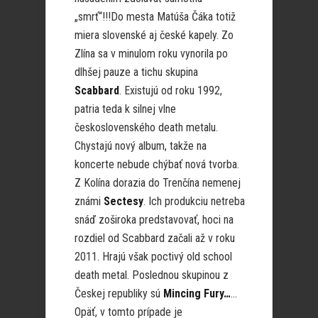
„smrť“!!!Do mesta Matúša Čáka totiž
miera slovenské aj české kapely. Zo
Zlína sa v minulom roku vynorila po
dlhšej pauze a tichu skupina
Scabbard
. Existujú od roku 1992,
patria teda k silnej vlne
československého death metalu.
Chystajú nový album, takže na
koncerte nebude chýbať nová tvorba.
Z Kolína dorazia do Trenčína nemenej
známi
Sectesy
. Ich produkciu netreba
snáď zoširoka predstavovať, hoci na
rozdiel od Scabbard začali až v roku
2011. Hrajú však poctivý old school
death metal. Poslednou skupinou z
Českej republiky sú
Mincing Fury…
…
Opäť, v tomto prípade je