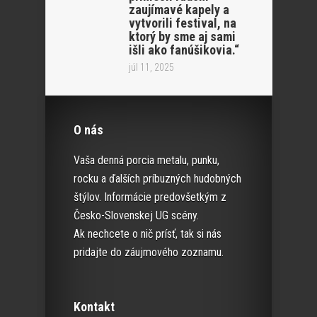
zaujímavé kapely a
vytvorili festival, na
ktorý by sme aj sami
išli ako fanúšikovia.“
júl 11, 2025
O nás
Vaša denná porcia metalu, punku,
rocku a ďalších príbuzných hudobných
štýlov. Informácie predovšetkým z
Česko-Slovenskej UG scény.
Ak nechcete o nič prísť, tak si nás
pridajte do záujmového zoznamu.
Kontakt