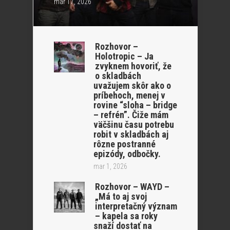
mar 17, 2026
Rozhovor –
Holotropic – Ja
zvyknem hovoriť, že
o skladbách
uvažujem skôr ako o
príbehoch, menej v
rovine “sloha – bridge
– refrén”. Čiže mám
väčšinu času potrebu
robit v skladbách aj
rôzne postranné
epizódy, odbočky.
mar 1, 2026
Rozhovor – WAYD –
„Má to aj svoj
interpretačný význam
– kapela sa roky
snaží dostať na