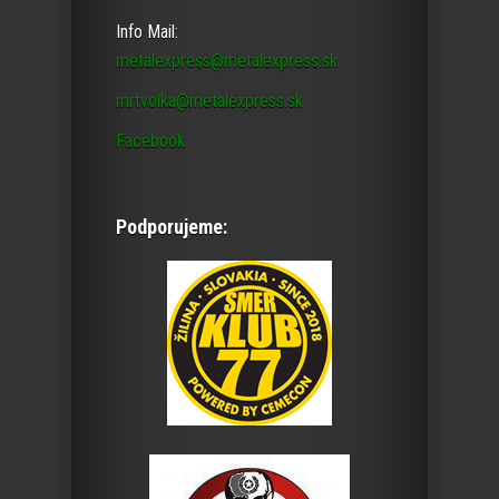
Info Mail:
metalexpress@metalexpress.sk
mrtvolka@metalexpress.sk
Facebook
Podporujeme: